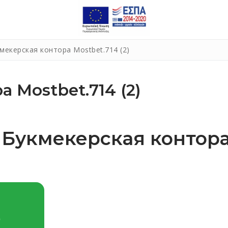
мекерская контора Mostbet.714 (2)
 Mostbet.714 (2)
 Букмекерская контор
Ь