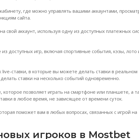
 кабинету, где можно управлять вашими аккаунтами, просмат
нкциям сайта.
на свой аккаунт, используя одну из доступных платежных си
из доступных игр, включая спортивные события, кэзы, лото 
 live-ставки, в которые вы можете делать ставки в реальном
ет делать ставки на несколько событий одновременно.
 которое позволяет играть на смартфоне или планшете, а т
ставки в любое время, не зависящее от времени суток.
оторая поможет вам в любых вопросах, связанных с игрой на
новых игроков в Mostbet