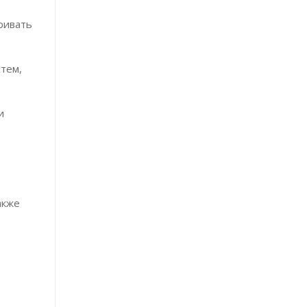
ривать
стем,
и
акже