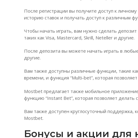
После регистрации вы получите доступ к личному
историю ставок и получать доступ к различным фу
Чтобы начать играть, вам нужно сделать депозит 
таких как Visa, Mastercard, Skrill, Neteller и другие.
После депозита вы можете начать играть в любые 
другие.
Вам также доступны различные функции, такие как
времени, и функция “Multi-bet”, которая позволя
Mostbet предлагает также мобильное приложение,
функцию “Instant Bet”, которая позволяет делать 
Вам также доступен круглосуточный поддержка, к
Mostbet.
Бонусы и акции для 