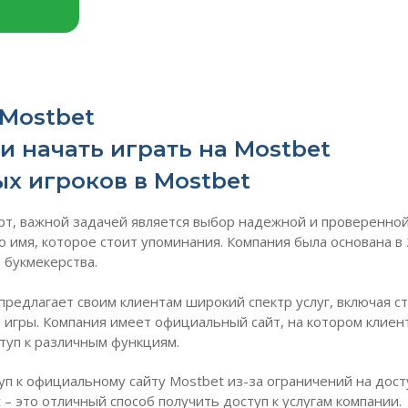
Mostbet
и начать играть на Mostbet
х игроков в Mostbet
орт, важной задачей является выбор надежной и проверенно
о имя, которое стоит упоминания. Компания была основана в
и букмекерства.
редлагает своим клиентам широкий спектр услуг, включая с
е игры. Компания имеет официальный сайт, на котором клиен
ступ к различным функциям.
уп к официальному сайту Mostbet из-за ограничений на дост
t – это отличный способ получить доступ к услугам компании.