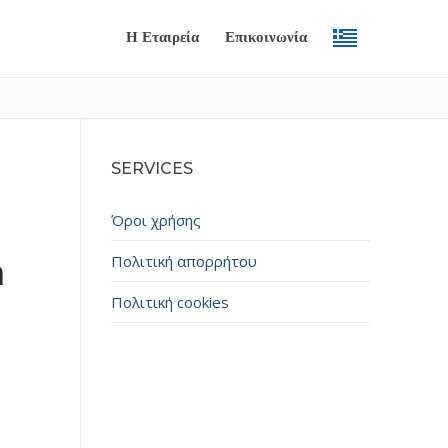
Η Εταιρεία
Επικοινωνία
SERVICES
Όροι χρήσης
а
Πολιτική απορρήτου
Πολιτική cookies
Submit