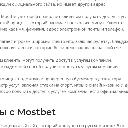
нкции официального сайта, но имеет другой адрес.
 Mostbet, который позволяет клиентам получать доступ к усл
остой процесс, который занимает несколько минут. Клиенты
кие как имя, фамилия, адрес электронной почты и телефон.
лагает игрокам широкий спектр игр, включая рулетку, блэкдж
используя деньги, которые были депонированы на свой счет.
м клиенты могут получить доступ к услугам компании.
е надежный способ получить доступ к услугам компании.
 кто ищет надежную и проверенную букмекерскую контору.
тр услуг, включая ставки на спорт, игры в онлайн-казино и 
пособ получить доступ к услугам компании, если официальны
ы с Mostbet
официальный сайт, который доступен на русском языке. Это