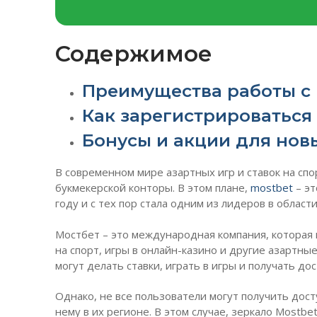
Содержимое
Преимущества работы с 
Как зарегистрироваться 
Бонусы и акции для новы
В современном мире азартных игр и ставок на сп
букмекерской конторы. В этом плане,
mostbet
– эт
году и с тех пор стала одним из лидеров в област
Мостбет – это международная компания, которая п
на спорт, игры в онлайн-казино и другие азартны
могут делать ставки, играть в игры и получать до
Однако, не все пользователи могут получить дост
нему в их регионе. В этом случае, зеркало Mostbe