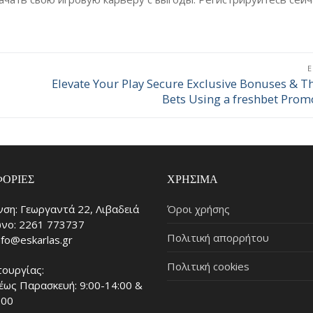
Elevate Your Play Secure Exclusive Bonuses & Th
Επόμενο
Bets Using a freshbet Prom
άρθρο:
ΟΡΊΕΣ
ΧΡΉΣΙΜΑ
νση: Γεωργαντά 22, Λιβαδειά
Όροι χρήσης
νο: 2261 773737
Πολιτική απορρήτου
info@eskarlas.gr
Πολιτική cookies
τουργίας:
έως Παρασκευή: 9:00-14:00 &
:00