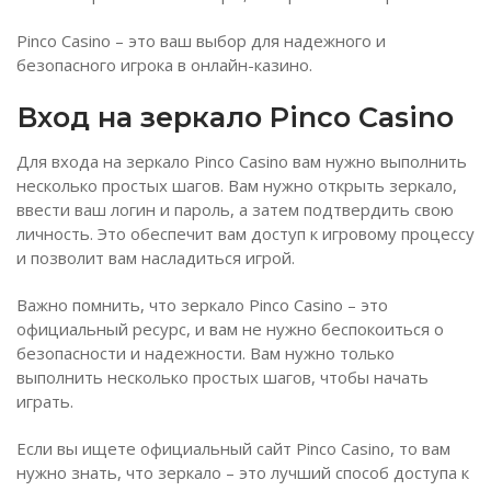
Pinco Casino – это ваш выбор для надежного и
безопасного игрока в онлайн-казино.
Вход на зеркало Pinco Casino
Для входа на зеркало Pinco Casino вам нужно выполнить
несколько простых шагов. Вам нужно открыть зеркало,
ввести ваш логин и пароль, а затем подтвердить свою
личность. Это обеспечит вам доступ к игровому процессу
и позволит вам насладиться игрой.
Важно помнить, что зеркало Pinco Casino – это
официальный ресурс, и вам не нужно беспокоиться о
безопасности и надежности. Вам нужно только
выполнить несколько простых шагов, чтобы начать
играть.
Если вы ищете официальный сайт Pinco Casino, то вам
нужно знать, что зеркало – это лучший способ доступа к