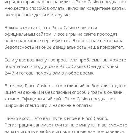
игры, которые вам понравились. Pinco Casino предлагает
множество способов оплаты, включая кредитные карты,
электронные деньги и другие.
Важно отметить, что Pinco Casino является
официальным сайтом, и все игры на сайте проходят
через надежные сертификаты. Это означает, что ваша
безопасность и конфиденциальность наша приоритет.
Если у вас возникнут вопросы или проблемы, вы можете
обратиться к поддержке Pinco Casino. Они доступны
24/7 и готовы помочь вам в любое время.
В целом, Pinco Casino – это отличный выбор для тех, кто
ищет надежный и безопасный способ играть в онлайн-
казино. Официальный сайт Pinco Casino предлагает
широкий спектр игр и надежные оплаты.
Пинко вход – это ваш путь к игре в Pinco Casino.
Регистрация занимает считанные минуты, и вы сможете
начать играть в любые игры, которые вам понравились.