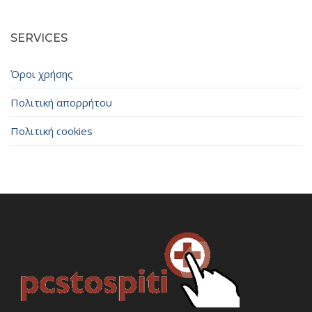
SERVICES
Όροι χρήσης
Πολιτική απορρήτου
Πολιτική cookies