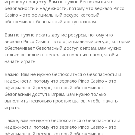
игровому процессу. Вам не нужно беспокоиться о
безопасности и надежности, потому что зеркало Pinco
Casino – это официальный ресурс, который
обеспечивает безопасный доступ к играм.
Вам не нужно искать другие ресурсы, потому что
зеркало Pinco Casino – это официальный ресурс, который
обеспечивает безопасный доступ к играм. Вам нужно
только выполнить несколько простых шагов, чтобы
начать играть.
Важно! Вам не нужно беспокоиться о безопасности и
надежности, потому что зеркало Pinco Casino – это
официальный ресурс, который обеспечивает
безопасный доступ к играм. Вам нужно только
выполнить несколько простых шагов, чтобы начать
играть.
Также, вам не нужно беспокоиться о безопасности и
надежности, потому что зеркало Pinco Casino – это
официальный ресурс, который обеспечивает