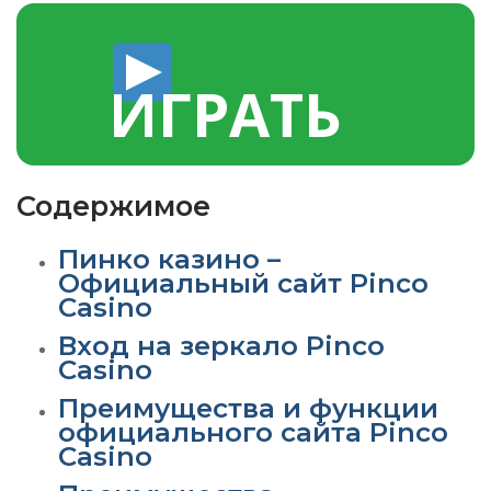
ИГРАТЬ
Содержимое
Пинко казино –
Официальный сайт Pinco
Casino
Вход на зеркало Pinco
Casino
Преимущества и функции
официального сайта Pinco
Casino