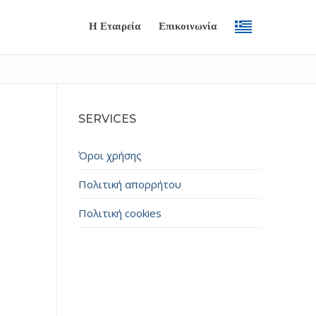
Η Εταιρεία
Επικοινωνία
SERVICES
Όροι χρήσης
Πολιτική απορρήτου
Πολιτική cookies
Submit