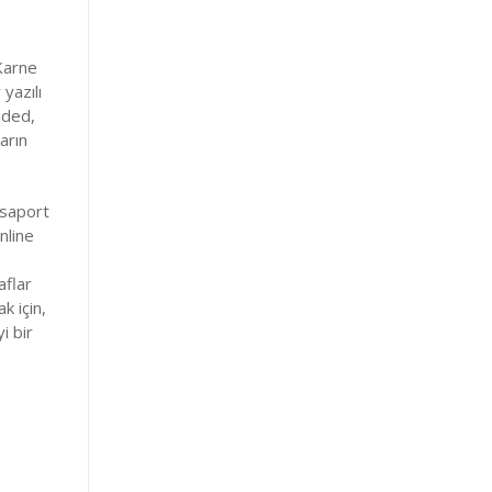
 Karne
yazılı
dded,
arın
asaport
nline
aflar
k için,
i bir