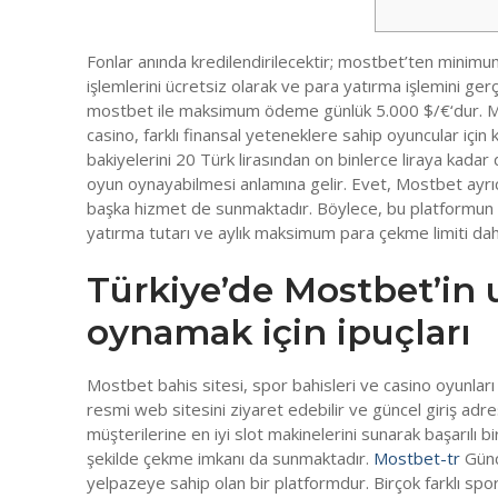
Fonlar anında kredilendirilecektir; mostbet’ten mini
işlemlerini ücretsiz olarak ve para yatırma işlemini g
mostbet ile maksimum ödeme günlük 5.000 $/€‘dur. M
casino, farklı finansal yeteneklere sahip oyuncular için
bakiyelerini 20 Türk lirasından on binlerce liraya kadar
oyun oynayabilmesi anlamına gelir. Evet, Mostbet ayrıca 
başka hizmet de sunmaktadır. Böylece, bu platformun s
yatırma tutarı ve aylık maksimum para çekme limiti dahi
Türkiye’de Mostbet’in 
oynamak için ipuçları
Mostbet bahis sitesi, spor bahisleri ve casino oyunları 
resmi web sitesini ziyaret edebilir ve güncel giriş adre
müşterilerine en iyi slot makinelerini sunarak başarılı b
şekilde çekme imkanı da sunmaktadır.
Mostbet-tr
Günce
yelpazeye sahip olan bir platformdur. Birçok farklı spo