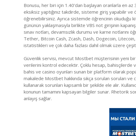
Bonusu, her biri için 1.40’dan başlayan oranlarla en az 
eksiksiz yaptığınız takdirde, sisteme giriş yapabilir ve ö
öğrenebilirsiniz. Ayrıca sistemde öğrencinin okuduğu ki
gününün yaklaşmasıyla birlikte VBS not girişinin kapanış t
sınav notları, devamsızlık durumu ve karne notlarını 
Tether, Bitcoin Cash, Zcash, Dash, Dogecoin, Litecoin, 
istatistikleri ve çok daha fazlası dahil olmak üzere çeş
Güvenlik servisi, mevcut Mostbet müşterisinin yeni bir
verilerini kontrol edecektir. Çoklu hesap, bahisçilerde 
bahis ve casino oyunları sunan bir platform olarak popüle
makalede Mostbet hakkında sıkça sorulan soruları ve ceva
kullanarak sorunları kapsamlı bir şekilde ele alır. Kullanıc
konunun tamamını kapsayan bilgiler sunar. Rhetorik soru
anlayış sağlar.