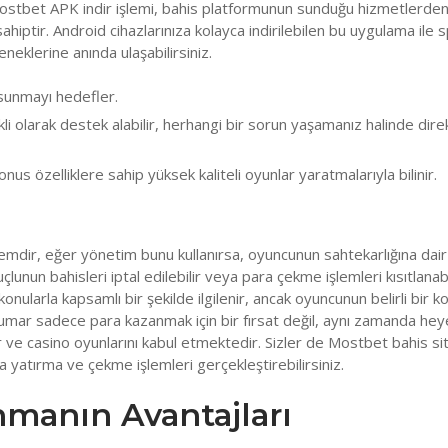
 Mostbet APK indir işlemi, bahis platformunun sunduğu hizmetlerde
ptir. Android cihazlarınıza kolayca indirilebilen bu uygulama ile 
eneklerine anında ulaşabilirsiniz.
 sunmayı hedefler.
 olarak destek alabilir, herhangi bir sorun yaşamanız halinde dire
bonus özelliklere sahip yüksek kaliteli oyunlar yaratmalarıyla bilinir.
mdir, eğer yönetim bunu kullanırsa, oyuncunun sahtekarlığına dair
lunun bahisleri iptal edilebilir veya para çekme işlemleri kısıtlanabil
onularla kapsamlı bir şekilde ilgilenir, ancak oyuncunun belirli bir 
kumar sadece para kazanmak için bir fırsat değil, aynı zamanda he
lar ve casino oyunlarını kabul etmektedir. Sizler de Mostbet bahis s
 yatırma ve çekme işlemleri gerçekleştirebilirsiniz.
manın Avantajları