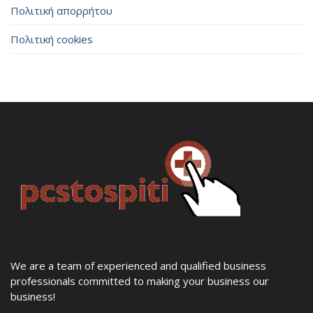
Πολιτική απορρήτου
Πολιτική cookies
We are a team of experienced and qualified business
professionals committed to making your business our
business!