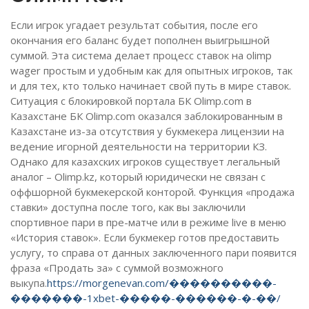
Если игрок угадает результат события, после его
окончания его баланс будет пополнен выигрышной
суммой. Эта система делает процесс ставок на olimp
wager простым и удобным как для опытных игроков, так
и для тех, кто только начинает свой путь в мире ставок.
Ситуация с блокировкой портала БК Olimp.com в
Казахстане БК Olimp.com оказался заблокированным в
Казахстане из-за отсутствия у букмекера лицензии на
ведение игорной деятельности на территории КЗ.
Однако для казахских игроков существует легальный
аналог – Olimp.kz, который юридически не связан с
оффшорной букмекерской конторой. Функция «продажа
ставки» доступна после того, как вы заключили
спортивное пари в пре-матче или в режиме live в меню
«История ставок». Если букмекер готов предоставить
услугу, то справа от данных заключенного пари появится
фраза «Продать за» с суммой возможного
выкупа.
https://morgenevan.com/����������-
�������-1xbet-�����-������-�-��/