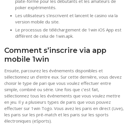
plate-forme pour les débutants et les amateurs de
poker expérimentés.
Les utilisateurs s’inscrivent et lancent le casino via la
version mobile du site.
Le processus de téléchargement de 1win iOS App est
différent de celui de 1win.apk.
Comment s’inscrire via app
mobile 1win
Ensuite, parcourez les événements disponibles et
sélectionnez un d’entre eux. Sur cette dernière, vous devez
choisir le type de pari que vous voulez effectuer entre
simple, combiné ou série. Une fois que c’est fait,
sélectionnez tous les événements que vous voulez mettre
en jeu. Il y a plusieurs types de paris que vous pouvez
effectuer sur 1win Togo. Vous avez les paris en direct (Live),
les paris sur les pré-match et les paris sur les sports
électroniques (eSports).