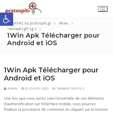
Μετάβαση
στο
Ανοίξτε τη γραμμή εργαλείων
περιεχόμενο
ΣΚΑΡΛΑΣ by pcstospiti.gr
News
1winapk.tgfr-tg z
1Win Apk Télécharger pour
Android et iOS
1Win Apk Télécharger pour
Αναζήτηση
Submit
Android et iOS
για:
ADMIN
22 ΙΟΥΛΊΟΥ 2025
1WINAPK.TGFR-TG Z
Une fois que vous aurez saisi l’ensemble de ces éléments
Η Εταιρεία
d’authentification sur l’interface mobile, vous pourrez
Επικοινωνία
finaliser la procédure de connexion en cliquant sur le bouton