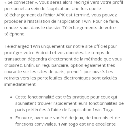
« Se connecter ». Vous serez alors redirigé vers votre profil
personnel au sein de l’application. Une fois que le
téléchargement du fichier APK est terminé, vous pouvez
procéder à l’installation de l’application 1win. Pour ce faire,
rendez-vous dans le dossier Téléchargements de votre
téléphone.
Téléchargez 1Win uniquement sur notre site officiel pour
protéger votre Android et vos données. Le temps de
transaction dépendra directement de la méthode que vous
choisirez. Enfin, un reçu bancaire, option également très
courante sur les sites de paris, prend 1 jour ouvré. Les
retraits vers les portefeuilles électroniques sont calculés
immédiatement.
Cette fonctionnalité est très pratique pour ceux qui
souhaitent trouver rapidement leurs fonctionnalités de
paris préférées à l’aide de l’application 1win Togo.
En outre, avec une variété de jeux, de tournois et de
fonctions conviviales, 1win togo est une excellente