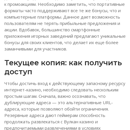
к промоакциям. Необходимо заметить, что портативные
форматы часто поддерживают все те же бонусы, что и
компьютерные платформы. Данное дает возможность
пользователям не терять прибыльные предложения и
акции. Вдобавок, большинство смартфонные
приложения игорных заведений предлагают уникальные
бонусы для своих клиентов, что делает их еще более
заманчивыми для участников.
Текущее копия: как получить
доступ
Чтобы достичь вход к действующему запасному ресурсу
интернет-казино, необходимо следовать нескольким
простым шагам. Сначала, важно осознавать, что
дублирующие адреса — это альтернативные URL-
адреса, которые позволяют обойти ограничения.
Резервные адреса дают геймерам способность
продолжать развлекаться с Вулкан казино и
предпочитаемыми развлечениями в условиях