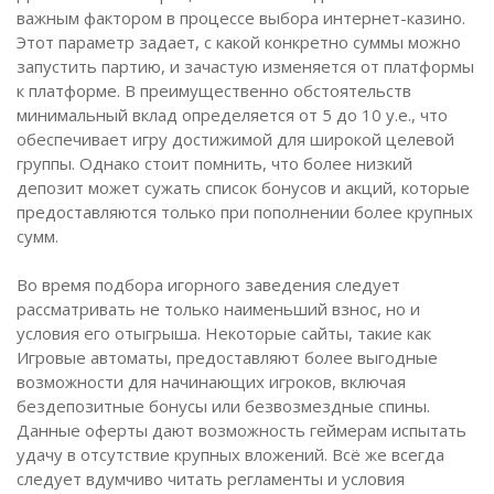
важным фактором в процессе выбора интернет-казино.
Этот параметр задает, с какой конкретно суммы можно
запустить партию, и зачастую изменяется от платформы
к платформе. В преимущественно обстоятельств
минимальный вклад определяется от 5 до 10 у.е., что
обеспечивает игру достижимой для широкой целевой
группы. Однако стоит помнить, что более низкий
депозит может сужать список бонусов и акций, которые
предоставляются только при пополнении более крупных
сумм.
Во время подбора игорного заведения следует
рассматривать не только наименьший взнос, но и
условия его отыгрыша. Некоторые сайты, такие как
Игровые автоматы, предоставляют более выгодные
возможности для начинающих игроков, включая
бездепозитные бонусы или безвозмездные спины.
Данные оферты дают возможность геймерам испытать
удачу в отсутствие крупных вложений. Всё же всегда
следует вдумчиво читать регламенты и условия