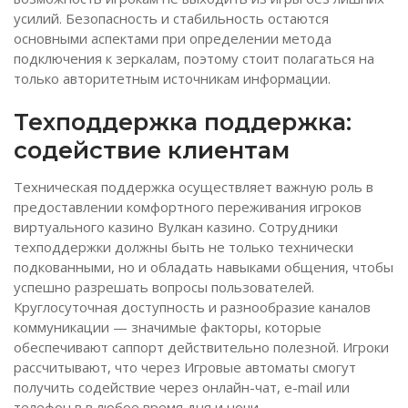
усилий. Безопасность и стабильность остаются
основными аспектами при определении метода
подключения к зеркалам, поэтому стоит полагаться на
только авторитетным источникам информации.
Техподдержка поддержка:
содействие клиентам
Техническая поддержка осуществляет важную роль в
предоставлении комфортного переживания игроков
виртуального казино Вулкан казино. Сотрудники
техподдержки должны быть не только технически
подкованными, но и обладать навыками общения, чтобы
успешно разрешать вопросы пользователей.
Круглосуточная доступность и разнообразие каналов
коммуникации — значимые факторы, которые
обеспечивают саппорт действительно полезной. Игроки
рассчитывают, что через Игровые автоматы смогут
получить содействие через онлайн-чат, e-mail или
телефон в в любое время дня и ночи.