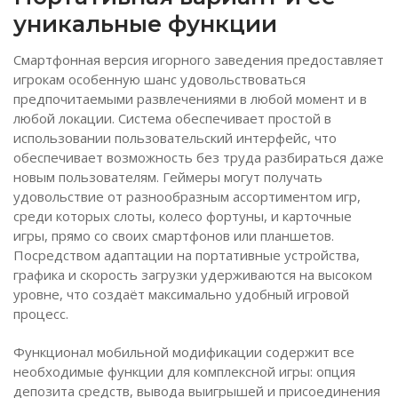
уникальные функции
Смартфонная версия игорного заведения предоставляет
игрокам особенную шанс удовольствоваться
предпочитаемыми развлечениями в любой момент и в
любой локации. Система обеспечивает простой в
использовании пользовательский интерфейс, что
обеспечивает возможность без труда разбираться даже
новым пользователям. Геймеры могут получать
удовольствие от разнообразным ассортиментом игр,
среди которых слоты, колесо фортуны, и карточные
игры, прямо со своих смартфонов или планшетов.
Посредством адаптации на портативные устройства,
графика и скорость загрузки удерживаются на высоком
уровне, что создаёт максимально удобный игровой
процесс.
Функционал мобильной модификации содержит все
необходимые функции для комплексной игры: опция
депозита средств, вывода выигрышей и присоединения