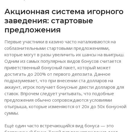
Акционная система игорного
заведения: стартовые
предложения
Первые участники в казино часто наталкиваются на
соблазнительными стартовыми предложениями,
которые могут в разы увеличить их шансы на выигрыш.
Одним из самых популярных видов бонусов считается
приветственный бонусный пакет, который может
достигать до 200% от первого депозита. Данное
подразумевает, что при внесении ста долларов на
аккаунт, игрок получает бонусные двести долларов для
ставок. Впрочем следует учитывать, что подобные
предложения обычно сопровождаются условиями
отыгрыша, которые изменяются от 20x до 50x бонусной
суммы.
Ещё один часто встречающийся вид бонуса — это
безвзносный бонус. Такой тип вознаграждения дает