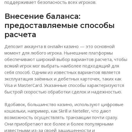
поддерживает безопасность всех игроков.
Внесение баланса:
предоставляемые способы
расчета
Депозит аккаунта в онлайн казино — это основной
момент для любого игрока. Нынешние платформы
обеспечивают широкий выбор вариантов расчета, чтобы
всякий игрок мог выбрать наиболее подходящий для
себя способ. Одним из известных вариантов является
эксплуатация заёмных и дебетных карточек, таких как
Visa и MasterCard. Указанные способы характеризуются
быстрой скоростью обработки сделок и надежностью.
Вдобавок, большинство казино, используют цифровые
кошельки, например, как Skrill и Neteller, что дают
возможность осуществлять транзакции почти сразу.
Они приобретают все более и более популярными
известными из-за своей защищенности и