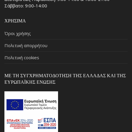
Σάββατο: 9:00-14:00
ΧΡΉΣΙΜΑ
Όροι χρήσης
Πολιτική απορρήτου
Πολιτική cookies
ΜΕ ΤΗ ΣΥΓΧΡΗΜΑΤΟΔΌΤΗΣΗ ΤΗΣ ΕΛΛΆΔΑΣ ΚΑΙ ΤΗΣ
ΕΥΡΩΠΑΪΚΉΣ ΈΝΩΣΗΣ