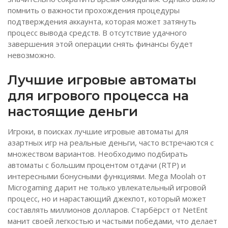
помнить о важности прохождения процедуры
подтверждения аккаунта, которая может затянуть
процесс вывода средств. В отсутствие удачного
завершения этой операции снять финансы будет
невозможно.
Лучшие игровые автоматы
для игрового процесса на
настоящие деньги
Игроки, в поисках лучшие игровые автоматы для
азартных игр на реальные деньги, часто встречаются с
множеством вариантов. Необходимо подбирать
автоматы с большим процентом отдачи (RTP) и
интересными бонусными функциями. Mega Moolah от
Microgaming дарит не только увлекательный игровой
процесс, но и нарастающий джекпот, который может
составлять миллионов долларов. Старбёрст от NetEnt
манит своей легкостью и частыми победами, что делает