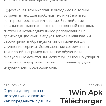
Эффективная техническая необходимо не только
устранять текущие проблемы, но и избегать их
повторяющееся возникновение. Это действие
охватывает включает в состав постоянный контроль
системы и незамедлительное реагирование на
происходящие сбои. Следует также накапливать и
рассматривать обратную связь от клиентов для
улучшения сервиса. Использование современных
технологий, например машинное обучение и
виртуальные ассистенты, может существенно ускорить
решение стандартных вопросов, оставляя трудные
ситуации для профессионалов.
Πλοήγηση
ΠΡΟΗΓΟΎΜΕΝΟ
ΕΠΌΜΕΝΑ
άρθρων
Оценка доверенных
Προηγούμενο
1Win Apk
Ε
виртуальных казино:
άρθρο:
άρ
Télécharger
как определить лучший