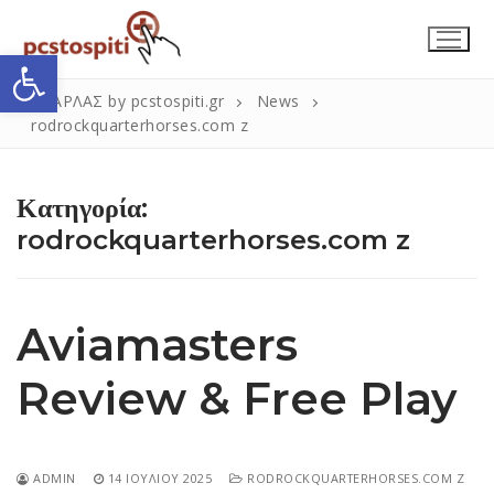
Μετάβαση
στο
Ανοίξτε τη γραμμή εργαλείων
περιεχόμενο
ΣΚΑΡΛΑΣ by pcstospiti.gr
News
rodrockquarterhorses.com z
Κατηγορία:
rodrockquarterhorses.com z
Αναζήτηση
Submit
Aviamasters
για:
Review & Free Play
Η Εταιρεία
Επικοινωνία
ADMIN
14 ΙΟΥΛΊΟΥ 2025
RODROCKQUARTERHORSES.COM Z