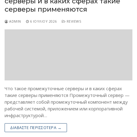
серверы и в каких сферах такие
серверы применяются
ADMIN
6 ΙΟΥΛΊΟΥ 2026
REVIEWS
Что такое промежуточные серверы и в каких сферах
такие серверы применяются Промежуточный сервер —
представляет собой промежуточный компонент между
рабочей системой, приложением или корпоративной
инфраструктурой…
ΔΙΑΒΆΣΤΕ ΠΕΡΙΣΣΌΤΕΡΑ →