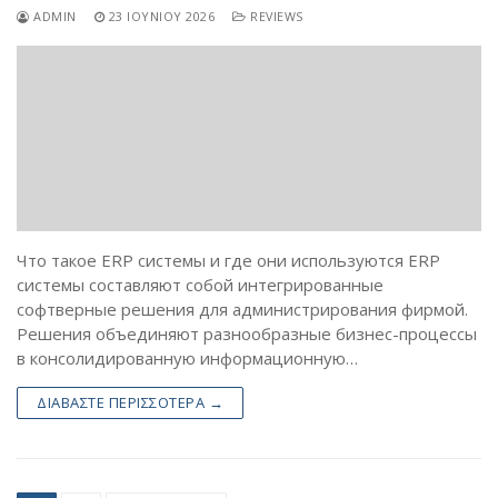
ADMIN
23 ΙΟΥΝΊΟΥ 2026
REVIEWS
Что такое ERP системы и где они используются ERP
системы составляют собой интегрированные
софтверные решения для администрирования фирмой.
Решения объединяют разнообразные бизнес-процессы
в консолидированную информационную…
ΔΙΑΒΆΣΤΕ ΠΕΡΙΣΣΌΤΕΡΑ →