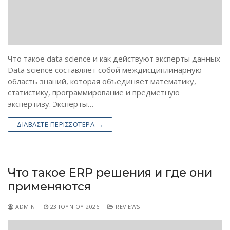
Что такое data science и как действуют эксперты данных
Data science составляет собой междисциплинарную
область знаний, которая объединяет математику,
статистику, программирование и предметную
экспертизу. Эксперты…
ΔΙΑΒΆΣΤΕ ΠΕΡΙΣΣΌΤΕΡΑ →
Что такое ERP решения и где они
применяются
ADMIN
23 ΙΟΥΝΊΟΥ 2026
REVIEWS