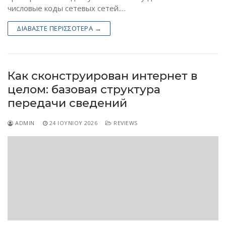
числовые коды сетевых сетей.…
ΔΙΑΒΆΣΤΕ ΠΕΡΙΣΣΌΤΕΡΑ →
Как сконструирован интернет в
целом: базовая структура
передачи сведений
ADMIN
24 ΙΟΥΝΊΟΥ 2026
REVIEWS