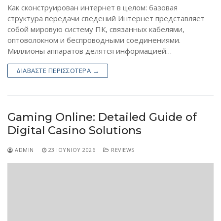
Как сконструирован интернет в целом: базовая
структура передачи сведений Интернет представляет
собой мировую систему ПК, связанных кабелями,
оптоволокном и беспроводными соединениями.
Миллионы аппаратов делятся информацией…
ΔΙΑΒΆΣΤΕ ΠΕΡΙΣΣΌΤΕΡΑ →
Gaming Online: Detailed Guide of
Digital Casino Solutions
ADMIN
23 ΙΟΥΝΊΟΥ 2026
REVIEWS