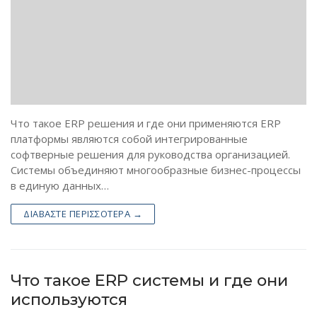
Что такое ERP решения и где они применяются ERP
платформы являются собой интегрированные
софтверные решения для руководства организацией.
Системы объединяют многообразные бизнес-процессы
в единую данных…
ΔΙΑΒΆΣΤΕ ΠΕΡΙΣΣΌΤΕΡΑ →
Что такое ERP системы и где они
используются