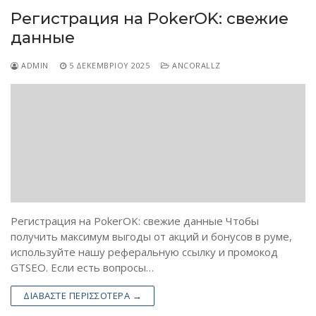
Регистрация на PokerOK: свежие
данные
ADMIN
5 ΔΕΚΕΜΒΡΊΟΥ 2025
ANCORALLZ
Регистрация на PokerOK: свежие данные Чтобы
получить максимум выгоды от акций и бонусов в руме,
используйте нашу реферальную ссылку и промокод
GTSEO. Если есть вопросы…
ΔΙΑΒΆΣΤΕ ΠΕΡΙΣΣΌΤΕΡΑ →