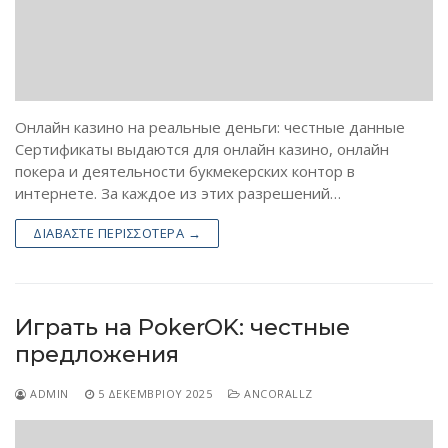
Онлайн казино на реальные деньги: честные данные
Сертификаты выдаются для онлайн казино, онлайн
покера и деятельности букмекерских контор в
интернете. За каждое из этих разрешений…
ΔΙΑΒΆΣΤΕ ΠΕΡΙΣΣΌΤΕΡΑ →
Играть на PokerOK: честные
предложения
ADMIN
5 ΔΕΚΕΜΒΡΊΟΥ 2025
ANCORALLZ