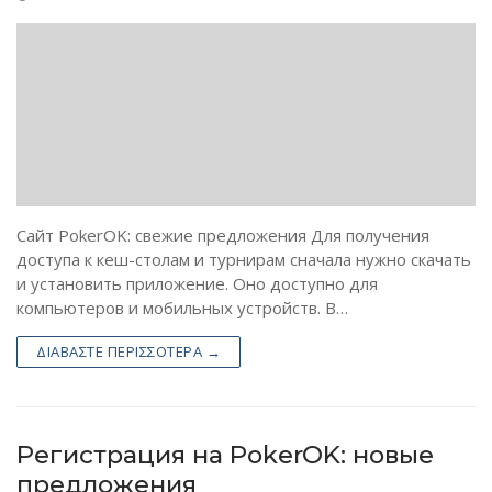
Сайт PokerOK: свежие предложения Для получения
доступа к кеш-столам и турнирам сначала нужно скачать
и установить приложение. Оно доступно для
компьютеров и мобильных устройств. В…
ΔΙΑΒΆΣΤΕ ΠΕΡΙΣΣΌΤΕΡΑ →
Регистрация на PokerOK: новые
предложения