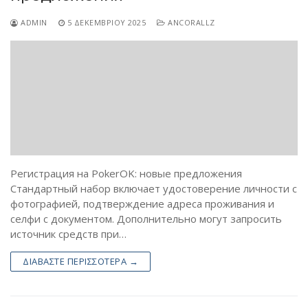
ADMIN
5 ΔΕΚΕΜΒΡΊΟΥ 2025
ANCORALLZ
Регистрация на PokerOK: новые предложения
Стандартный набор включает удостоверение личности с
фотографией, подтверждение адреса проживания и
селфи с документом. Дополнительно могут запросить
источник средств при…
ΔΙΑΒΆΣΤΕ ΠΕΡΙΣΣΌΤΕΡΑ →