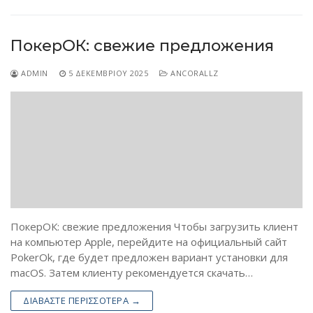
ПокерОК: свежие предложения
ADMIN
5 ΔΕΚΕΜΒΡΊΟΥ 2025
ANCORALLZ
ПокерОК: свежие предложения Чтобы загрузить клиент
на компьютер Apple, перейдите на официальный сайт
PokerOk, где будет предложен вариант установки для
macOS. Затем клиенту рекомендуется скачать…
ΔΙΑΒΆΣΤΕ ΠΕΡΙΣΣΌΤΕΡΑ →