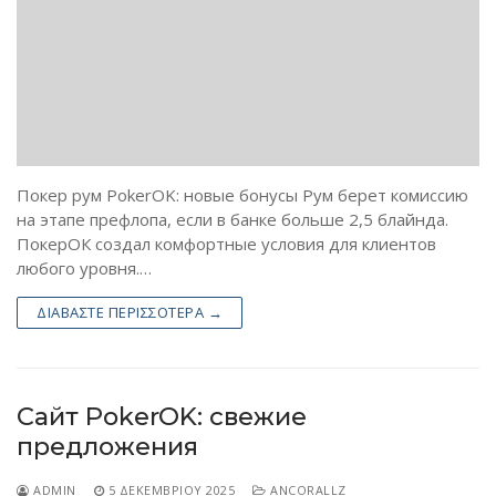
Покер рум PokerOK: новые бонусы Рум берет комиссию
на этапе префлопа, если в банке больше 2,5 блайнда.
ПокерОК создал комфортные условия для клиентов
любого уровня.…
ΔΙΑΒΆΣΤΕ ΠΕΡΙΣΣΌΤΕΡΑ →
Сайт PokerOK: свежие
предложения
ADMIN
5 ΔΕΚΕΜΒΡΊΟΥ 2025
ANCORALLZ