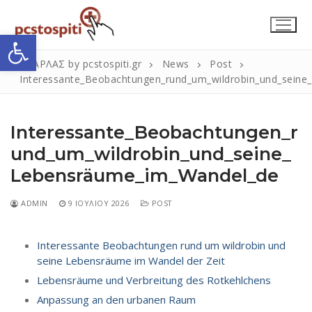
Μετάβαση
στο
Ανοίξτε τη γραμμή εργαλείων
περιεχόμενο
ΣΚΑΡΛΑΣ by pcstospiti.gr
News
Post
Interessante_Beobachtungen_rund_um_wildrobin_und_sein
Interessante_Beobachtungen_r
und_um_wildrobin_und_seine_
Lebensräume_im_Wandel_de
Αναζήτηση
ADMIN
9 ΙΟΥΛΊΟΥ 2026
POST
Submit
για:
Interessante Beobachtungen rund um wildrobin und
seine Lebensräume im Wandel der Zeit
Η Εταιρεία
Lebensräume und Verbreitung des Rotkehlchens
Επικοινωνία
Anpassung an den urbanen Raum