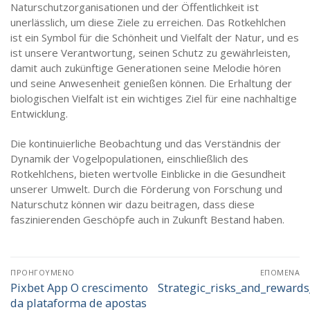
Naturschutzorganisationen und der Öffentlichkeit ist
unerlässlich, um diese Ziele zu erreichen. Das Rotkehlchen
ist ein Symbol für die Schönheit und Vielfalt der Natur, und es
ist unsere Verantwortung, seinen Schutz zu gewährleisten,
damit auch zukünftige Generationen seine Melodie hören
und seine Anwesenheit genießen können. Die Erhaltung der
biologischen Vielfalt ist ein wichtiges Ziel für eine nachhaltige
Entwicklung.
Die kontinuierliche Beobachtung und das Verständnis der
Dynamik der Vogelpopulationen, einschließlich des
Rotkehlchens, bieten wertvolle Einblicke in die Gesundheit
unserer Umwelt. Durch die Förderung von Forschung und
Naturschutz können wir dazu beitragen, dass diese
faszinierenden Geschöpfe auch in Zukunft Bestand haben.
Πλοήγηση
ΠΡΟΗΓΟΎΜΕΝΟ
ΕΠΌΜΕΝΑ
άρθρων
Pixbet App O crescimento
Strategic_risks_and_rewards
Προηγούμενο
Επόμενο
da plataforma de apostas
άρθρο:
άρθρο: