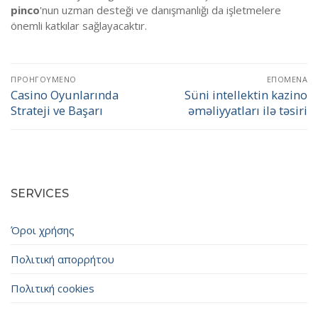
pinco
'nun uzman desteği ve danışmanlığı da işletmelere
önemli katkılar sağlayacaktır.
Πλοήγηση
ΠΡΟΗΓΟΎΜΕΝΟ
ΕΠΌΜΕΝΑ
άρθρων
Casino Oyunlarında
Süni intellektin kazino
Προηγούμενο
Επόμενο
Strateji ve Başarı
əməliyyatları ilə təsiri
άρθρο:
άρθρο:
SERVICES
Όροι χρήσης
Πολιτική απορρήτου
Πολιτική cookies