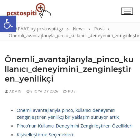
Μετάβαση
στο
Ανοίξτε τη γραμμή εργαλείων
περιεχόμενο
ΣΚΑΡΛΑΣ by pcstospiti.gr
News
Post
Önemli_avantajlarıyla_pinco_kullanıcı_deneyimini_zenginleştir
Önemli_avantajlarıyla_pinco_ku
llanıcı_deneyimini_zenginleştir
en_yenilikçi
Αναζήτηση
ADMIN
8 ΙΟΥΛΊΟΥ 2026
POST
Submit
για:
Önemli avantajlarıyla pinco, kullanıcı deneyimini
zenginleştiren yenilikçi bir yaklaşım sunuyor artık
Η Εταιρεία
Pinco'nun Kullanıcı Deneyimini Zenginleştiren Özellikleri
Επικοινωνία
Kişiselleştirme Seçenekleri