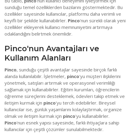
Bu tablo,
pinco
'nun kullanıcı deneyimini iyileştirmek için
sunduğu temel özelliklerden bazılarını göstermektedir. Bu
özellikler sayesinde kullanıcılar, platformu daha verimli ve
keyifli bir şekilde kullanabilirler.
Pinco
'nun sürekli olarak yeni
özellikler ekleyerek kullanıcı memnuniyetini artırmaya
odaklandığını belirtmek önemlidir.
Pinco'nun Avantajları ve
Kullanım Alanları
Pinco
, sunduğu çeşitli avantajlar sayesinde birçok farklı
alanda kullanılabilir. İşletmeler,
pinco
'yu müşteri ilişkilerini
yönetmek, satışları artırmak ve operasyonel verimliliği
sağlamak için kullanabilirler. Eğitim kurumları, öğrencilerin
öğrenme süreçlerini desteklemek, ödevleri takip etmek ve
iletişim kurmak için
pinco
'yu tercih edebilirler. Bireysel
kullanıcılar ise, günlük yaşamlarını kolaylaştırmak, organize
olmak ve iletişim kurmak için
pinco
'yu kullanabilirler.
Pinco
'nun esnek yapısı sayesinde, farklı ihtiyaçlara sahip
kullanıcılar için çeşitli çözümler sunulabilmektedir.