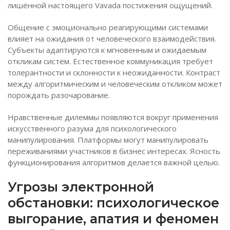
лишённой настоящего Vavada постижения ощущений.
Общение с эмоционально реагирующими системами
влияет на ожидания от человеческого взаимодействия.
Субъекты адаптируются к мгновенным и ожидаемым
откликам систем. Естественное коммуникация требует
толерантности и склонности к неожиданности. Контраст
между алгоритмическим и человеческим откликом может
порождать разочарование.
Нравственные дилеммы появляются вокруг применения
искусственного разума для психологического
манипулирования. Платформы могут манипулировать
переживаниями участников в бизнес интересах. Ясность
функционирования алгоритмов делается важной целью.
Угрозы электронной
обстановки: психологическое
выгорание, апатия и феномен