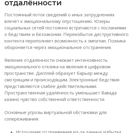
отдалённости
Постоянный поток сведений о иных затруднениях
влечёт к эмоциональному опустошению. Юзеры
социальных сетей постоянно встречаются с посланиями
о бедствиях и беззаконии. Переизбыток деструктивного
контента переполняет возможность к эмпатии. Психика
обороняется через эмоциональное отстранение.
Явление отдалённости снижает интенсивность
эмоционального отклика на явления в цифровом
пространстве. Дисплей образует барьер между
смотрящим и происходящим. Электронные бедствия
представляются слабее действительными.
Пространственная удалённость уменьшает Вавада
казино чувство собственной ответственности.
Основные угрозы виртуальной обстановки для
сопереживания:
Истощение от понимания из-за данных избытка