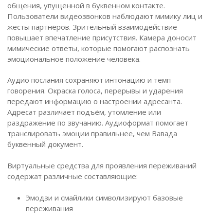
общения, упущенной в буквенном контакте.
Пользователи видеозвонков наблюдают мимику лиц и
жесты партнёров. Зрительный взаимодействие
повышает впечатление присутствия. Камера доносит
мимические ответы, которые помогают распознать
эмоциональное положение человека.
Аудио послания сохраняют интонацию и темп
говорения. Окраска голоса, перерывы и ударения
передают информацию о настроении адресанта.
Адресат различает подъём, утомление или
раздражение по звучанию. Аудиоформат помогает
транслировать эмоции правильнее, чем Вавада
буквенный документ.
Виртуальные средства для проявления переживаний
содержат различные составляющие:
Эмодзи и смайлики символизируют базовые
переживания