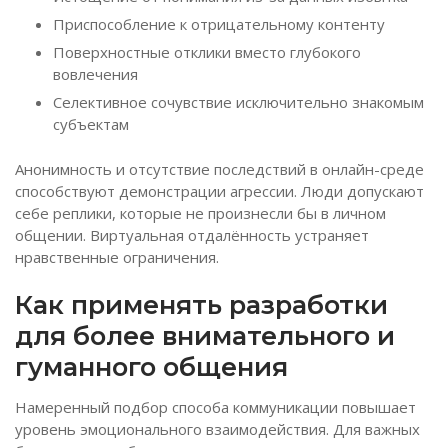
Приспособление к отрицательному контенту
Поверхностные отклики вместо глубокого
вовлечения
Селективное сочувствие исключительно знакомым
субъектам
Анонимность и отсутствие последствий в онлайн-среде
способствуют демонстрации агрессии. Люди допускают
себе реплики, которые не произнесли бы в личном
общении. Виртуальная отдалённость устраняет
нравственные ограничения.
Как применять разработки
для более внимательного и
гуманного общения
Намеренный подбор способа коммуникации повышает
уровень эмоционального взаимодействия. Для важных