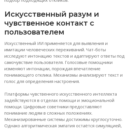
подбор подходящих откликов.
Искусственный разум и
чувственное контакт с
пользователем
Искусственный ИИ применяется для выявления и
имитации человеческих переживаний. Чат-боты
исследуют интонацию текстов и адаптируют ответы под
самочувствие пользователя. Голосовые помощники
изменяют интонации, порождая впечатление
понимающего отклика. Механизмы анализируют текст и
голос для определения настроения.
Платформы чувственного искусственного интеллекта
задействуются в отделах помощи и эмоциональной
помощи. Цифровые советники предоставляют
понимание людям в сложных положениях.
Механизированные системы достижимы круглосуточно.
Однако алгоритмическая эмпатия остаётся симуляцией,