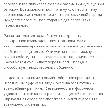
пространство связывает людей с различным культурным
багажом. Возможность постигать чужую перспективу
зрения помогает уклоняться конфликтов. Онлайн-среда
нуждается осознанного старания для восприятия
переживаний.
Развитая эмпатия воздействует на уровень
электронной взаимодействия. Пользователи с
значительным уровнем этой компетенции формулируют
сообщения тщательно. Они учитывают возможную
отклик собеседника и предпочитают подходящие слова.
Такой метод уменьшает вероятность Вавада и
способствует плодотворному общению.
Недостаток эмпатии в онлайн-общении приводит к
негативным эффектам. Люди оказываются готовы к
враждебным репликам. Безымянность и физическая
удалённость снижают ограничивающие обстоятельства.
Виртуальная среда предполагает в культивировании
возможности к эмпатии.