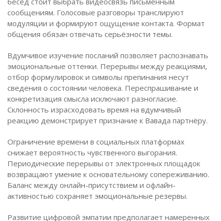
бесед стоит выбрать видеосвязь письменным
сообщениям. Голосовые разговоры транслируют
модуляции и формируют ощущение контакта. Формат
общения обязан отвечать серьёзности темы.
Вдумчивое изучение посланий позволяет распознавать
эмоциональные оттенки. Перерывы между реакциями,
отбор формулировок и символы препинания несут
сведения о состоянии человека. Переспрашивание и
конкретизация смысла исключают разногласие.
Склонность израсходовать время на вдумчивый
реакцию демонстрирует признание к Вавада партнёру.
Ограничение времени в социальных платформах
снижает вероятность чувственного выгорания.
Периодические перерывы от электронных площадок
возвращают умение к основательному сопереживанию.
Баланс между онлайн-присутствием и офлайн-
активностью сохраняет эмоциональные резервы.
Развитие цифровой эмпатии предполагает намеренных