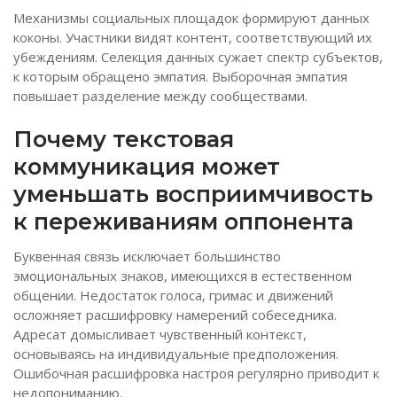
Механизмы социальных площадок формируют данных
коконы. Участники видят контент, соответствующий их
убеждениям. Селекция данных сужает спектр субъектов,
к которым обращено эмпатия. Выборочная эмпатия
повышает разделение между сообществами.
Почему текстовая
коммуникация может
уменьшать восприимчивость
к переживаниям оппонента
Буквенная связь исключает большинство
эмоциональных знаков, имеющихся в естественном
общении. Недостаток голоса, гримас и движений
осложняет расшифровку намерений собеседника.
Адресат домысливает чувственный контекст,
основываясь на индивидуальные предположения.
Ошибочная расшифровка настроя регулярно приводит к
недопониманию.