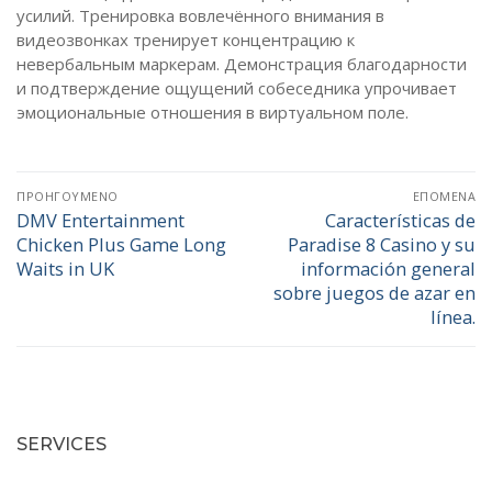
усилий. Тренировка вовлечённого внимания в
видеозвонках тренирует концентрацию к
невербальным маркерам. Демонстрация благодарности
и подтверждение ощущений собеседника упрочивает
эмоциональные отношения в виртуальном поле.
Πλοήγηση
ΠΡΟΗΓΟΎΜΕΝΟ
ΕΠΌΜΕΝΑ
άρθρων
DMV Entertainment
Características de
Προηγούμενο
Επόμενο
Chicken Plus Game Long
Paradise 8 Casino y su
άρθρο:
άρθρο:
Waits in UK
información general
sobre juegos de azar en
línea.
SERVICES