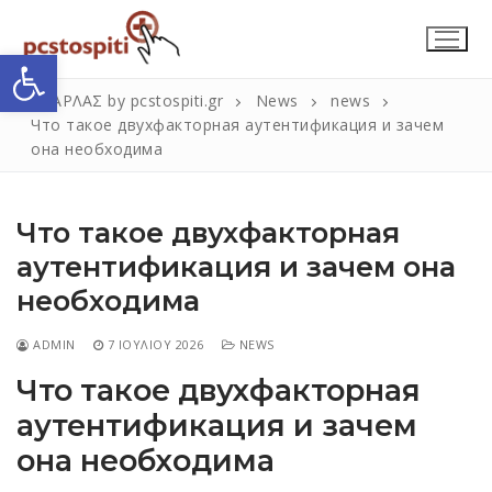
Μετάβαση
στο
Ανοίξτε τη γραμμή εργαλείων
περιεχόμενο
ΣΚΑΡΛΑΣ by pcstospiti.gr
News
news
Что такое двухфакторная аутентификация и зачем
она необходима
Что такое двухфакторная
аутентификация и зачем она
необходима
Αναζήτηση
Submit
για:
ADMIN
7 ΙΟΥΛΊΟΥ 2026
NEWS
Что такое двухфакторная
аутентификация и зачем
Η Εταιρεία
она необходима
Επικοινωνία