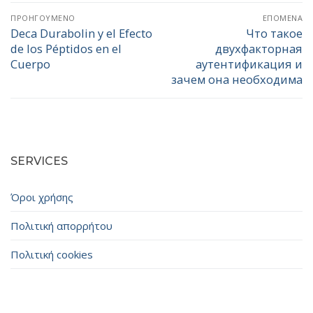
Πλοήγηση
ΠΡΟΗΓΟΎΜΕΝΟ
ΕΠΌΜΕΝΑ
άρθρων
Deca Durabolin y el Efecto
Что такое
Προηγούμενο
Επόμενο
de los Péptidos en el
двухфакторная
άρθρο:
άρθρο:
Cuerpo
аутентификация и
зачем она необходима
SERVICES
Όροι χρήσης
Πολιτική απορρήτου
Πολιτική cookies