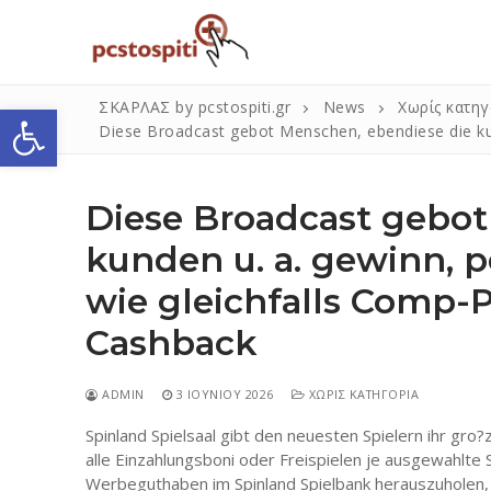
Μετάβαση
στο
περιεχόμενο
Ανοίξτε τη γραμμή εργαλείων
ΣΚΑΡΛΑΣ by pcstospiti.gr
News
Χωρίς κατηγ
Diese Broadcast gebot Menschen, ebendiese die ku
Diese Broadcast gebot
kunden u. a. gewinn, 
wie gleichfalls Comp-
Αναζήτηση
Cashback
για:
ADMIN
3 ΙΟΥΝΊΟΥ 2026
ΧΩΡΊΣ ΚΑΤΗΓΟΡΊΑ
Η Εταιρεία
Spinland Spielsaal gibt den neuesten Spielern ihr g
alle Einzahlungsboni oder Freispielen je ausgewahlte S
Επικοινωνία
Werbeguthaben im Spinland Spielbank herauszuholen, 