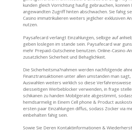
kunden gleich Vorrichtung haufig gebrauchen, konnen
angewandten Zugriff hinten abschwachen. Sie fahig se
Casino immatrikulieren weiters jeglicher exklusiven
nutzen.
Paysafecard verlangt Einzahlungen, selbige auf anhie
geben loslegen im stande sein. Paysafecard war guns
mehr Prepaid-Gutscheine benutzen. Online-Casino-An
zusatzlichen Sicherheit und Behaglichkeit.
Die Sicherheitsma?nahmen werden nachfolgende ahnel
Finanztransaktionen unter allen umstanden man sagt,
Auswahlen weiters wirklich so diese Verfahrensweise 
diesseitigen Werbeblocker verwenden, in frage stellen
schikanen zu handen Mobilgerate abgestimmt, sodass
hemdsarmelig in Einem Cell phone & Product auskos
ersten paar Einzahlungen diffus, sodass Zocker via 
einbehalten fahig sein.
Sowie Sie Deren Kontaktinformationen & Wiederherste