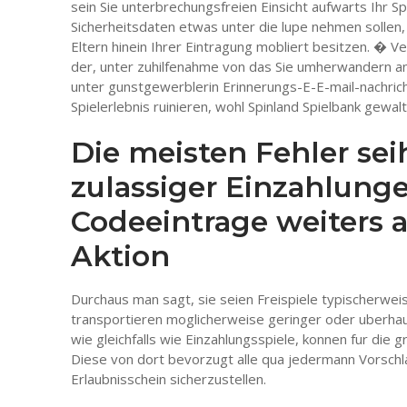
sein Sie unterbrechungsfreien Einsicht aufwarts Ihr S
Sicherheitsdaten etwas unter die lupe nehmen sollen, 
Eltern hinein Ihrer Eintragung mobliert besitzen. � V
der, unter zuhilfenahme von das Sie umherwandern a
unter gunstgewerblerin Erinnerungs-E-E-mail-nachric
Spielerlebnis ruinieren, wohl Spinland Spielbank gewal
Die meisten Fehler se
zulassiger Einzahlunge
Codeeintrage weiters a
Aktion
Durchaus man sagt, sie seien Freispiele typischerwei
transportieren moglicherweise geringer oder uberhaup
wie gleichfalls wie Einzahlungsspiele, konnen fur die
Diese von dort bevorzugt alle qua jedermann Vorsc
Erlaubnisschein sicherzustellen.