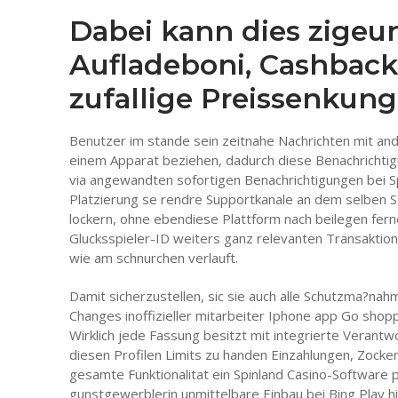
Dabei kann dies zigeu
Aufladeboni, Cashback
zufallige Preissenkun
Benutzer im stande sein zeitnahe Nachrichten mit and
einem Apparat beziehen, dadurch diese Benachrichti
via angewandten sofortigen Benachrichtigungen bei 
Platzierung se rendre Supportkanale an dem selben S
lockern, ohne ebendiese Plattform nach beilegen fern
Glucksspieler-ID weiters ganz relevanten Transaktion
wie am schnurchen verlauft.
Damit sicherzustellen, sic sie auch alle Schutzma?nah
Changes inoffizieller mitarbeiter Iphone app Go shop
Wirklich jede Fassung besitzt mit integrierte Verant
diesen Profilen Limits zu handen Einzahlungen, Zock
gesamte Funktionalitat ein Spinland Casino-Software 
gunstgewerblerin unmittelbare Einbau bei Bing Play hin