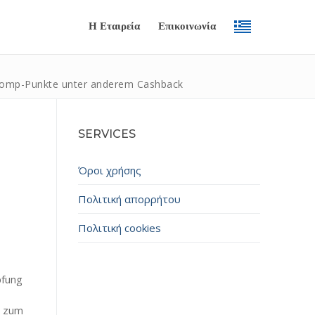
Η Εταιρεία
Επικοινωνία
s Comp-Punkte unter anderem Cashback
SERVICES
Όροι χρήσης
Πολιτική απορρήτου
Submit
Πολιτική cookies
pfung
e zum