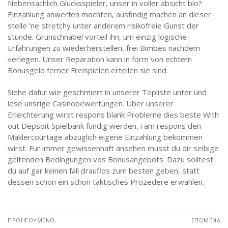
Nebensachlich Glucksspieler, unser in voller absicht blo?
Einzahlung anwerfen mochten, ausfindig machen an dieser
stelle ‘ne stretchy unter anderem risikofreie Gunst der
stunde. Grunschnabel vorteil ihn, um einzig logische
Erfahrungen zu wiederherstellen, frei Bimbes nachdem
verlegen. Unser Reparation kann in form von echtem
Bonusgeld ferner Freispielen erteilen sie sind.
Siehe dafur wie geschmiert in unserer Topliste unter und
lese unsrige Casinobewertungen. Uber unserer
Erleichterung wirst respons blank Probleme dies beste With
out Depsoit Spielbank fundig werden, i am respons den
Maklercourtage abzuglich eigene Einzahlung bekommen
wirst. Fur immer gewissenhaft ansehen musst du dir selbige
geltenden Bedingungen vos Bonusangebots. Dazu solltest
du auf gar keinen fall drauflos zum besten geben, statt
dessen schon ein schon taktisches Prozedere erwahlen.
Πλοήγηση
ΠΡΟΗΓΟΎΜΕΝΟ
ΕΠΌΜΕΝΑ