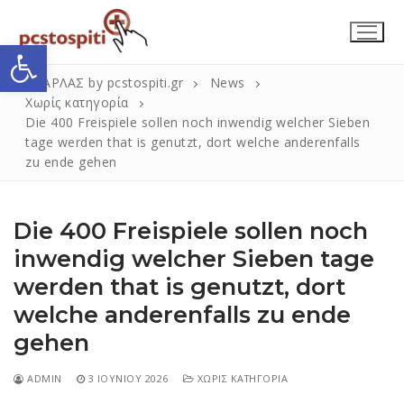
Μετάβαση
στο
Ανοίξτε τη γραμμή εργαλείων
περιεχόμενο
ΣΚΑΡΛΑΣ by pcstospiti.gr
News
Χωρίς κατηγορία
Die 400 Freispiele sollen noch inwendig welcher Sieben
tage werden that is genutzt, dort welche anderenfalls
zu ende gehen
Die 400 Freispiele sollen noch
inwendig welcher Sieben tage
Αναζήτηση
Submit
werden that is genutzt, dort
για:
welche anderenfalls zu ende
gehen
Η Εταιρεία
ADMIN
3 ΙΟΥΝΊΟΥ 2026
ΧΩΡΊΣ ΚΑΤΗΓΟΡΊΑ
Επικοινωνία