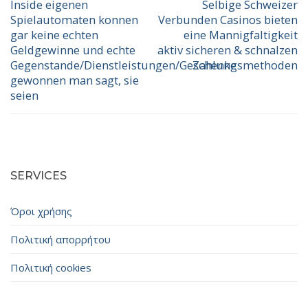
άρθρων
Inside eigenen
Selbige Schweizer
Προηγούμενο
Επόμενο
Spielautomaten konnen
Verbunden Casinos bieten
άρθρο:
άρθρο:
gar keine echten
eine Mannigfaltigkeit
Geldgewinne und echte
aktiv sicheren & schnalzen
Gegenstande/Dienstleistungen/Geschenke
Zahlungsmethoden
gewonnen man sagt, sie
seien
SERVICES
Όροι χρήσης
Πολιτική απορρήτου
Πολιτική cookies