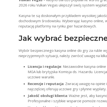
2026 roku Vulkan Vegas ulepszył swój system wypłat
Kasyna te są doskonałym przykładem wysokiej jakości 
dochodowym środowisku. Wybierając kasyno online, waż
reputację platformy na rynku gier hazardowych.
Jak wybrać bezpieczne
Wybór bezpiecznego kasyna online do gry za ruble wy
nieprzyjemnych sytuacji, należy zwrócić uwagę na kilk
Licencja i regulacje
: Niezawodne kasyna online 
MGA lub brytyjska Komisja ds. Hazardu. Licencj
uczciwe warunki.
Recenzje i reputacja
: Zwracaj uwagę na opinie
najczęściej oferują uczciwe gry i płynne wypłaty.
Jakość obsługi klienta
: Ważne jest, aby kasyn
Profesjonalne i szybkie wsparcie pomoże rozwiąz