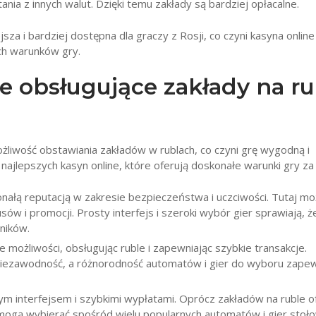
ia z innych walut. Dzięki temu zakłady są bardziej opłacalne.
sza i bardziej dostępna dla graczy z Rosji, co czyni kasyna online
ch warunków gry.
e obsługujące zakłady na ru
liwość obstawiania zakładów w rublach, co czyni grę wygodną i
najlepszych kasyn online, które oferują doskonałe warunki gry za 
onałą reputacją w zakresie bezpieczeństwa i uczciwości. Tutaj m
sów i promocji. Prosty interfejs i szeroki wybór gier sprawiają, ż
ników.
 możliwości, obsługując ruble i zapewniając szybkie transakcje.
niezawodność, a różnorodność automatów i gier do wyboru zape
ym interfejsem i szybkimi wypłatami. Oprócz zakładów na ruble o
 mogą wybierać spośród wielu popularnych automatów i gier stoł