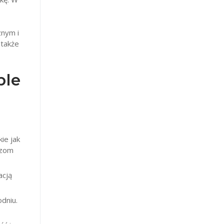
znym i
 także
ble
ie jak
czom
acją
dniu.