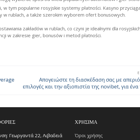
, w tym popularne rosyjskie systemy płatności. Kasyno przyciąg
y w rublach, a także szerokim wyborem ofert bonusowych.
tawiania zakładów w rublach, co czyni je idealnymi dla rosyjskic
ji w zakresie gier, bonusów i metod płatności.
verage
Απογειώστε τη διασκέδαση σας με απεριό
Επόμενο
επιλογές και την αξιοπιστία της novibet, για ένα
άρθρο:
ΟΡΊΕΣ
ΧΡΉΣΙΜΑ
νση: Γεωργαντά 22, Λιβαδειά
Όροι χρήσης