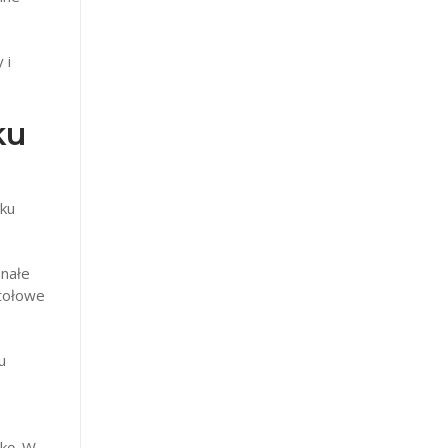
 i
ku
lku
onałe
tołowe
u
tkę. W