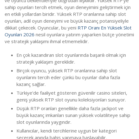
ve oyuncu beklentileriyle doğrudan ilişkilidir. Yüksek RTP’ye
sahip oyunları tercih etmek, oyun deneyimini geliştirmek için
en etkili yollardan biridir. Yüksek RTP oranlarına sahip slot
oyunları, adil oyun deneyimi ve büyük kazanç potansiyeliyle
dikkat çekecek. Oyuncular, bu yeni
RTP Oranı En Yüksek Slot
Oyunları 2026
nesil oyunlara yatırım yaparken bütçe yönetimi
ve stratejik yaklaşımı ihmal etmemelidir.
En çok kazandıran slot oyunlarında başarılı olmak için
stratejik yaklaşım gereklidir.
Birçok oyuncu, yüksek RTP oranlarına sahip slot
oyunlarını tercih eder çünkü bu oyunlar daha fazla
kazanç sağlar.
Türkiye’de faaliyet gösteren güvenilir casino siteleri,
geniş yüksek RTP slot oyunu koleksiyonları sunuyor.
Düşük RTP oranları genellikle daha fazla jackpot ve
büyük kazanç imkanları sunan yüksek volatiliteye sahip
slot oyunlarında yaygındır.
Kullanıcılar, kendi tercihlerine uygun bir kategori
seçerek anında bahis yapmaya başlayabilir.