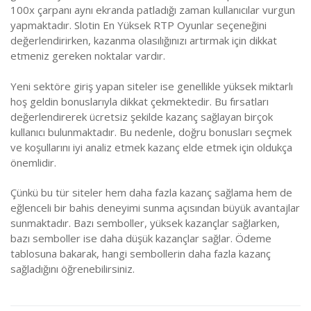
100x çarpanı aynı ekranda patladığı zaman kullanıcılar vurgun
yapmaktadır. Slotin En Yüksek RTP Oyunlar seçeneğini
değerlendirirken, kazanma olasılığınızı artırmak için dikkat
etmeniz gereken noktalar vardır.
Yeni sektöre giriş yapan siteler ise genellikle yüksek miktarlı
hoş geldin bonuslarıyla dikkat çekmektedir. Bu fırsatları
değerlendirerek ücretsiz şekilde kazanç sağlayan birçok
kullanıcı bulunmaktadır. Bu nedenle, doğru bonusları seçmek
ve koşullarını iyi analiz etmek kazanç elde etmek için oldukça
önemlidir.
Çünkü bu tür siteler hem daha fazla kazanç sağlama hem de
eğlenceli bir bahis deneyimi sunma açısından büyük avantajlar
sunmaktadır. Bazı semboller, yüksek kazançlar sağlarken,
bazı semboller ise daha düşük kazançlar sağlar. Ödeme
tablosuna bakarak, hangi sembollerin daha fazla kazanç
sağladığını öğrenebilirsiniz.