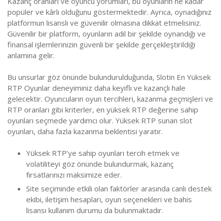
Kazanç oranları ve oyuncu yorumları, bu oyunların ne kadar
popüler ve kârlı olduğunu göstermektedir. Ayrıca, oynadığınız
platformun lisanslı ve güvenilir olmasına dikkat etmelisiniz.
Güvenilir bir platform, oyunların adil bir şekilde oynandığı ve
finansal işlemlerinizin güvenli bir şekilde gerçekleştirildiği
anlamına gelir.
Bu unsurlar göz önünde bulundurulduğunda, Slotin En Yüksek
RTP Oyunlar deneyiminiz daha keyifli ve kazançlı hale
gelecektir. Oyuncuların oyun tercihleri, kazanma geçmişleri ve
RTP oranları gibi kriterler, en yüksek RTP değerine sahip
oyunları seçmede yardımcı olur. Yüksek RTP sunan slot
oyunları, daha fazla kazanma beklentisi yaratır.
Yüksek RTP’ye sahip oyunları tercih etmek ve
volatiliteyi göz önünde bulundurmak, kazanç
fırsatlarınızı maksimize eder.
Site seçiminde etkili olan faktörler arasında canlı destek
ekibi, iletişim hesapları, oyun seçenekleri ve bahis
lisansı kullanım durumu da bulunmaktadır.