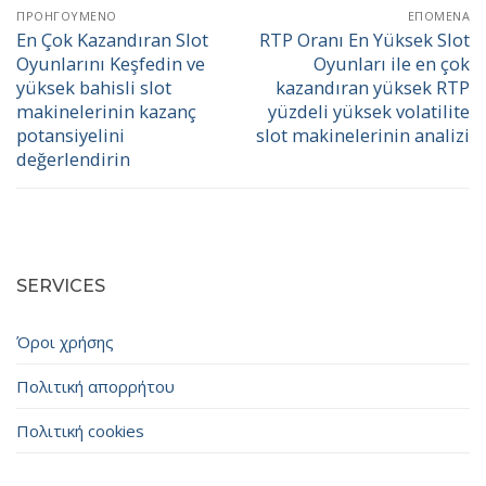
Πλοήγηση
ΠΡΟΗΓΟΎΜΕΝΟ
ΕΠΌΜΕΝΑ
άρθρων
En Çok Kazandıran Slot
RTP Oranı En Yüksek Slot
Προηγούμενο
Επόμενο
Oyunlarını Keşfedin ve
Oyunları ile en çok
άρθρο:
άρθρο:
yüksek bahisli slot
kazandıran yüksek RTP
makinelerinin kazanç
yüzdeli yüksek volatilite
potansiyelini
slot makinelerinin analizi
değerlendirin
SERVICES
Όροι χρήσης
Πολιτική απορρήτου
Πολιτική cookies