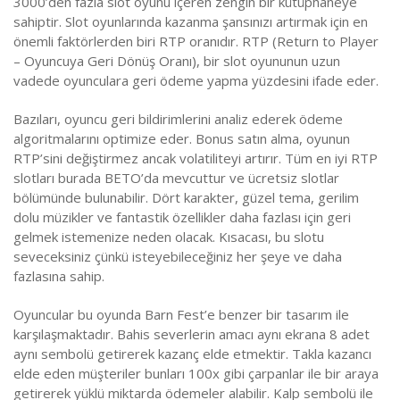
3000’den fazla slot oyunu içeren zengin bir kütüphaneye
sahiptir. Slot oyunlarında kazanma şansınızı artırmak için en
önemli faktörlerden biri RTP oranıdır. RTP (Return to Player
– Oyuncuya Geri Dönüş Oranı), bir slot oyununun uzun
vadede oyunculara geri ödeme yapma yüzdesini ifade eder.
Bazıları, oyuncu geri bildirimlerini analiz ederek ödeme
algoritmalarını optimize eder. Bonus satın alma, oyunun
RTP’sini değiştirmez ancak volatiliteyi artırır. Tüm en iyi RTP
slotları burada BETO’da mevcuttur ve ücretsiz slotlar
bölümünde bulunabilir. Dört karakter, güzel tema, gerilim
dolu müzikler ve fantastik özellikler daha fazlası için geri
gelmek istemenize neden olacak. Kısacası, bu slotu
seveceksiniz çünkü isteyebileceğiniz her şeye ve daha
fazlasına sahip.
Oyuncular bu oyunda Barn Fest’e benzer bir tasarım ile
karşılaşmaktadır. Bahis severlerin amacı aynı ekrana 8 adet
aynı sembolü getirerek kazanç elde etmektir. Takla kazancı
elde eden müşteriler bunları 100x gibi çarpanlar ile bir araya
getirerek yüklü miktarda ödemeler alabilir. Kalp sembolü ile