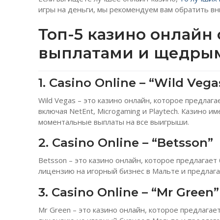
игры на деньги, мы рекомендуем вам обратить внима
Топ-5 казино онлайн
выплатами и щедры
1. Casino Online – “Wild Vega
Wild Vegas – это казино онлайн, которое предлаг
включая NetEnt, Microgaming и Playtech. Казино 
моментальные выплаты на все выигрыши.
2. Casino Online – “Betsson”
Betsson – это казино онлайн, которое предлагает
лицензию на игорный бизнес в Мальте и предлага
3. Casino Online – “Mr Green”
Mr Green – это казино онлайн, которое предлагае