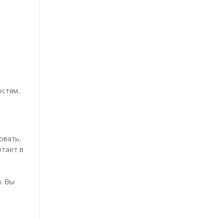
стям.
овать.
отает в
. Вы