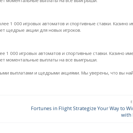
ает моментальные выплаты на все выигрыши.
более 1 000 игровых автоматов и спортивные ставки. Казино 
ет щедрые акции для новых игроков.
лее 1 000 игровых автоматов и спортивные ставки. Казино им
ает моментальные выплаты на все выигрыши.
ьными выплатами и щедрыми акциями. Мы уверены, что вы на
Fortunes in Flight Strategize Your Way to W
Επόμενο
with 
άρθρο: