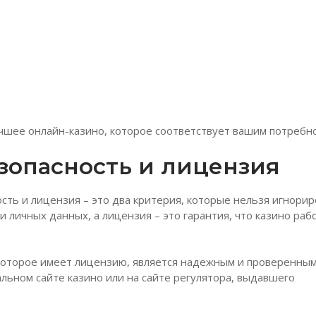
чшее онлайн-казино, которое соответствует вашим потребно
зопасность и лицензия
сть и лицензия – это два критерия, которые нельзя игнорир
 личных данных, а лицензия – это гарантия, что казино раб
 которое имеет лицензию, является надежным и проверенным
ьном сайте казино или на сайте регулятора, выдавшего