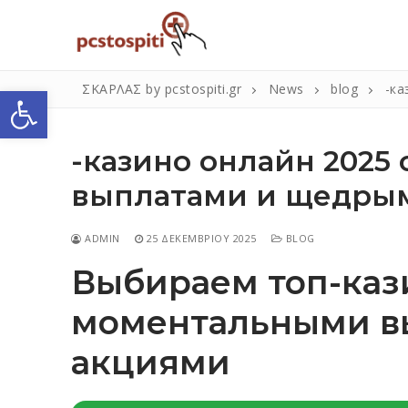
Μετάβαση
στο
περιεχόμενο
Ανοίξτε τη γραμμή εργαλείων
ΣΚΑΡΛΑΣ by pcstospiti.gr
News
blog
-ка
-казино онлайн 2025
выплатами и щедрыми
ADMIN
25 ΔΕΚΕΜΒΡΊΟΥ 2025
BLOG
Выбираем топ-кази
Αναζήτηση
για:
моментальными в
акциями
Η Εταιρεία
Επικοινωνία