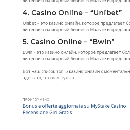
лицензию на игорный бизнес в Мальте и предлаг
4. Casino Online – “Unibet”
Unibet – это казино онлайн, которое предлагает 
лицензию на игорный бизнес в Мальте и предлага
5. Casino Online – “Bwin”
Bwin – это казино онлайн, которое предлагает бо
лицензию на игорный бизнес в Мальте и предлаг
Вот наш список топ-5 казино онлайн с моментал
здесь то, что вам нужно.
Πλοήγηση
ΠΡΟΗΓΟΎΜΕΝΟ
Bonus e offerte aggiornate su MyStake Casino
Προηγούμενο
άρθρων
Recensione Giri Gratis
άρθρο: