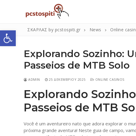
Μετάβαση
στο
περιεχόμενο
Ανοίξτε τη γραμμή εργαλείων
ΣΚΑΡΛΑΣ by pcstospiti.gr
News
Online casi
Explorando Sozinho: 
Passeios de MTB Solo
ADMIN
25 ΔΕΚΕΜΒΡΊΟΥ 2025
ONLINE CASINOS
Explorando Sozinho
Αναζήτηση
για:
Passeios de MTB So
Η Εταιρεία
Você é um aventureiro nato que adora explorar o mu
próxima grande aventura! Neste guia de campo, vamo
Επικοινωνία