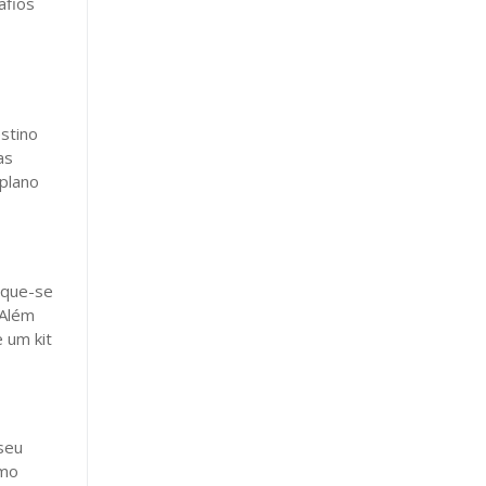
afios
stino
as
 plano
fique-se
 Além
 um kit
seu
omo