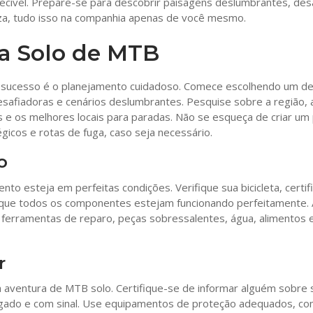
cível. Prepare-se para descobrir paisagens deslumbrantes, des
a, tudo isso na companhia apenas de você mesmo.
a Solo de MTB
 sucesso é o planejamento cuidadoso. Comece escolhendo um de
esafiadoras e cenários deslumbrantes. Pesquise sobre a região, 
s e os melhores locais para paradas. Não se esqueça de criar um
gicos e rotas de fuga, caso seja necessário.
o
nto esteja em perfeitas condições. Verifique sua bicicleta, certi
 que todos os componentes estejam funcionando perfeitamente.
 ferramentas de reparo, peças sobressalentes, água, alimentos e
r
 aventura de MTB solo. Certifique-se de informar alguém sobre 
egado e com sinal. Use equipamentos de proteção adequados, c