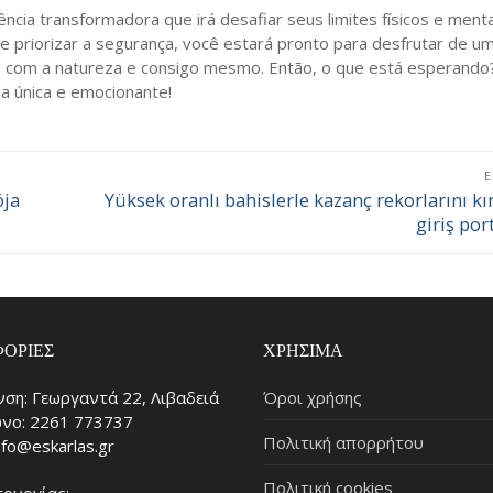
ia transformadora que irá desafiar seus limites físicos e menta
 priorizar a segurança, você estará pronto para desfrutar de u
e com a natureza e consigo mesmo. Então, o que está esperando
a única e emocionante!
ója
Yüksek oranlı bahislerle kazanç rekorlarını kı
Επόμενο
giriş por
άρθρο:
ΟΡΊΕΣ
ΧΡΉΣΙΜΑ
νση: Γεωργαντά 22, Λιβαδειά
Όροι χρήσης
νο: 2261 773737
Πολιτική απορρήτου
info@eskarlas.gr
Πολιτική cookies
τουργίας: