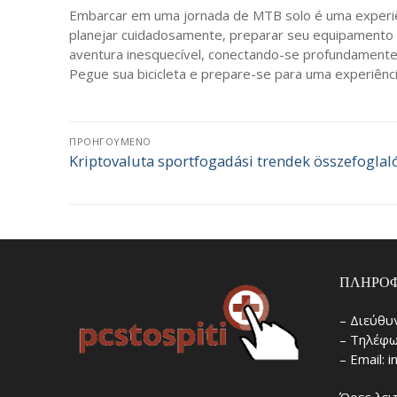
Embarcar em uma jornada de MTB solo é uma experiênc
planejar cuidadosamente, preparar seu equipamento e
aventura inesquecível, conectando-se profundament
Pegue sua bicicleta e prepare-se para uma experiênci
Πλοήγηση
ΠΡΟΗΓΟΎΜΕΝΟ
Kriptovaluta sportfogadási trendek összefoglal
Προηγούμενο
άρθρων
άρθρο:
ΠΛΗΡΟΦ
– Διεύθυ
– Τηλέφω
– Email: 
Ώρες λει