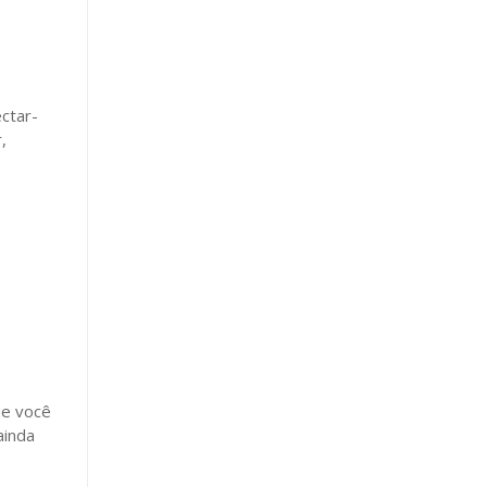
ctar-
,
ue você
ainda