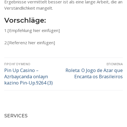
Ergebnisse vermittelt besser ist als eine lange Arbeit, die an
Verständlichkeit mangelt.
Vorschläge:
1.[Empfehlung hier einfügen]
2.[Referenz hier einfügen]
Πλοήγηση
ΠΡΟΗΓΟΎΜΕΝΟ
ΕΠΌΜΕΝΑ
άρθρων
Pin Up Casino –
Roleta: O Jogo de Azar que
Προηγούμενο
Επόμενο
Azrbaycanda onlayn
Encanta os Brasileiros
άρθρο:
άρθρο:
kazino Pin-Up.9264 (3)
SERVICES