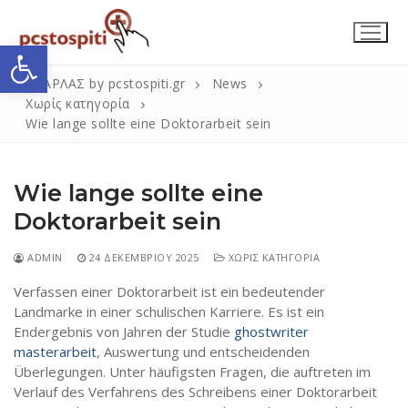
Μετάβαση
στο
Ανοίξτε τη γραμμή εργαλείων
περιεχόμενο
ΣΚΑΡΛΑΣ by pcstospiti.gr
News
Χωρίς κατηγορία
Wie lange sollte eine Doktorarbeit sein
Wie lange sollte eine
Doktorarbeit sein
ADMIN
24 ΔΕΚΕΜΒΡΊΟΥ 2025
ΧΩΡΊΣ ΚΑΤΗΓΟΡΊΑ
Αναζήτηση
Submit
για:
Verfassen einer Doktorarbeit ist ein bedeutender
Landmarke in einer schulischen Karriere. Es ist ein
Endergebnis von Jahren der Studie
ghostwriter
masterarbeit
, Auswertung und entscheidenden
Η Εταιρεία
Überlegungen. Unter häufigsten Fragen, die auftreten im
Επικοινωνία
Verlauf des Verfahrens des Schreibens einer
Doktorarbeit