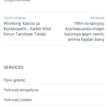
Πλοήγηση
ΠΡΟΗΓΟΎΜΕΝΟ
ΕΠΌΜΕΝΑ
άρθρων
Wishking: Kasino ja
1Win ilə tanışlıq:
Προηγούμενο
Επόμενο
Kolikkopelit – Kaikki Mitä
Azərbaycanda onlayn
άρθρο:
άρθρο:
Sinun Tarvitsee Tietää
kazinoya qeyri-rəsmi,
amma faydalı baxış
SERVICES
Όροι χρήσης
Πολιτική απορρήτου
Πολιτική cookies