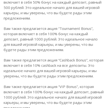
включает в себя 50% бонус на каждый депозит, равный
500 рублей. Это идеальное начало для вашей игровой
карьеры, и мы уверены, что вы будете рады этим
предложениям.
Вам также предлагается акция “Tournament Bonus”,
которая включает в себя 100% бонус на каждый
депозит, равный 1000 рублей. Это идеальное начало
для вашей игровой карьеры, и мы уверены, что вы
будете рады этим предложениям.
Вам также предлагается акция “Cashback Bonus”, которая
включает в себя 10% cashback на все депозиты. Это
идеальное начало для вашей игровой карьеры, и мы
уверены, что вы будете рады этим предложениям.
Вам также предлагается акция “VIP Bonus”, которая
включает в себя 100% бонус на каждый депозит, равный
1000 рублей. Это идеальное начало для вашей игровой
карьеры, и мы уверены, что вы будете рады этим
предложениям.