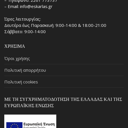
– Τηλέφωνο: 2261 773737
– Email: info@eskarlas.gr
Ώρες λειτουργίας:
Δευτέρα έως Παρασκευή: 9:00-14:00 & 18:00-21:00
Σάββατο: 9:00-14:00
ΧΡΉΣΙΜΑ
Όροι χρήσης
Πολιτική απορρήτου
Πολιτική cookies
ΜΕ ΤΗ ΣΥΓΧΡΗΜΑΤΟΔΌΤΗΣΗ ΤΗΣ ΕΛΛΆΔΑΣ ΚΑΙ ΤΗΣ
ΕΥΡΩΠΑΪΚΉΣ ΈΝΩΣΗΣ