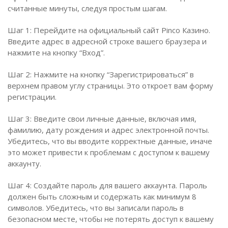
считанные минуты, следуя простым шагам.
Шаг 1: Перейдите на официальный сайт Pinco Казино.
Введите адрес в адресной строке вашего браузера и
нажмите на кнопку “Вход”.
Шаг 2: Нажмите на кнопку “Зарегистрироваться” в
верхнем правом углу страницы. Это откроет вам форму
регистрации.
Шаг 3: Введите свои личные данные, включая имя,
фамилию, дату рождения и адрес электронной почты.
Убедитесь, что вы вводите корректные данные, иначе
это может привести к проблемам с доступом к вашему
аккаунту.
Шаг 4: Создайте пароль для вашего аккаунта. Пароль
должен быть сложным и содержать как минимум 8
символов. Убедитесь, что вы записали пароль в
безопасном месте, чтобы не потерять доступ к вашему