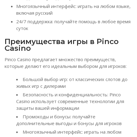
Многоязычный интерфейс: играть на любом языке,
включая русский
24/7 поддержка: получайте помощь в любое время
суток
Преимущества игры в Pinco
Casino
Pinco Casino предлагает множество преимуществ,
которые делают его идеальным выбором для игроков:
Большой выбор игр: от классических слотов до
живых игр с дилерами
Безопасность и конфиденциальность: Pinco
Casino использует современные технологии для
защиты вашей информации
Промокоды и бонусы: получайте
дополнительные выгоды и бонусы для игроков
Многоязычный интерфейс: играть на любом