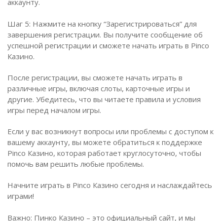
аккаунту.
Шаг 5: Нажмите на кнопку “Зарегистрироваться” для
завершения регистрации. Вы получите сообщение об
успешной регистрации и сможете начать играть в Pinco
Казино.
После регистрации, вы сможете начать играть в
различные игры, включая слоты, карточные игры и
другие. Убедитесь, что вы читаете правила и условия
игры перед началом игры.
Если у вас возникнут вопросы или проблемы с доступом к
вашему аккаунту, вы можете обратиться к поддержке
Pinco Казино, которая работает круглосуточно, чтобы
помочь вам решить любые проблемы.
Начните играть в Pinco Казино сегодня и наслаждайтесь
играми!
Важно: Пинко Казино – это официальный сайт, и мы