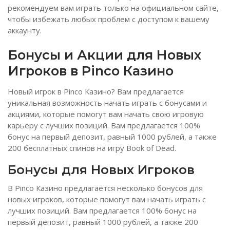
рекомендуем вам играть только на официальном сайте,
чтобы избежать любых проблем с доступом к вашему
аккаунту.
Бонусы и Акции для Новых
Игроков в Pinco Казино
Новый игрок в Pinco Казино? Вам предлагается
уникальная возможность начать играть с бонусами и
акциями, которые помогут вам начать свою игровую
карьеру с лучших позиций. Вам предлагается 100%
бонус на первый депозит, равный 1000 рублей, а также
200 бесплатных спинов на игру Book of Dead.
Бонусы для Новых Игроков
В Pinco Казино предлагается несколько бонусов для
новых игроков, которые помогут вам начать играть с
лучших позиций. Вам предлагается 100% бонус на
первый депозит, равный 1000 рублей, а также 200