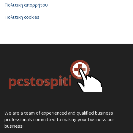
Πολιτική απορρήτου
Πολιτική cookies
We are a team of experienced and qualified business
professionals committed to making your business our
business!