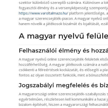
szektor különböző szereplői számára. Különösen a loka
fogyasztói élmény és a versenyképesség szempontjábó
https://www.varoltalmazo.hu/
platform jelentősége, am
a magyar szerencsejáték-piacon. A magyar nyelvű onli
hanem növelik a játékosok bizalmát és lojalitását, ezá
A magyar nyelvű felüle
Felhasználói élmény és hozz
A magyar nyelvű online szerencsejáték-felületek első
hozzáférhetőség. A magyar játékosok számára a natív
csökkenti a félreértések kockázatát, és elősegíti a 
fontos az olyan összetett funkciók, mint a bónuszfelt
Jogszabályi megfelelés és bi
A magyarországi online szerencsejáték-szabályozás s
egyértelműen, részletesen kell kommunikálni a hazai j
bizalom építését, hiszen a magyarországi felhasználók