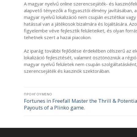
A magyar nyelvű online szerencsejáték- és kaszinófe
alapvető tényezők a fogyasztói élmény javításában, a 
magyar nyelvű lokalizáció nem csupán esztétikai vagy
hatással van a játékosok bizalmára és lojalitására. Az
figyelembe véve fejlesztik felületeiket, és olyan forr
tehetnek szert a hazai piacokon.
Az iparág további fejlődése érdekében célszerű az el
lokalizáció fejlesztését, valamint ösztönözniük a rég
magyar nyelvű felületek nem csupán szolgáltatásként,
szerencsejáték és kaszinók szektorában.
Πλοήγηση
ΠΡΟΗΓΟΎΜΕΝΟ
Fortunes in Freefall Master the Thrill & Potentia
Προηγούμενο
άρθρων
Payouts of a Plinko game.
άρθρο: