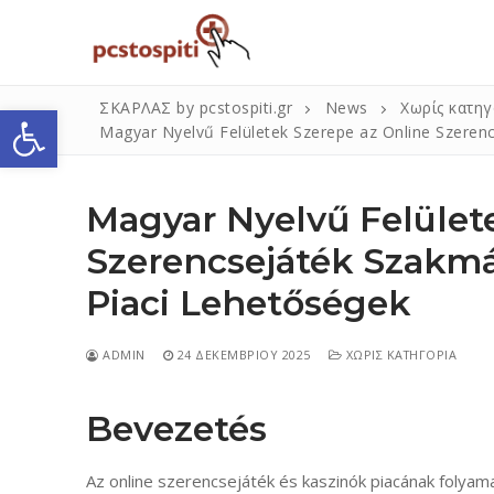
Μετάβαση
στο
περιεχόμενο
Ανοίξτε τη γραμμή εργαλείων
ΣΚΑΡΛΑΣ by pcstospiti.gr
News
Χωρίς κατηγ
Magyar Nyelvű Felületek Szerepe az Online Szerencs
Magyar Nyelvű Felület
Szerencsejáték Szakmán
Piaci Lehetőségek
Αναζήτηση
για:
ADMIN
24 ΔΕΚΕΜΒΡΊΟΥ 2025
ΧΩΡΊΣ ΚΑΤΗΓΟΡΊΑ
Bevezetés
Η Εταιρεία
Επικοινωνία
Az online szerencsejáték és kaszinók piacának folya