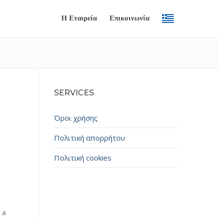
Η Εταιρεία
Επικοινωνία
SERVICES
Όροι χρήσης
Πολιτική απορρήτου
Submit
Πολιτική cookies
 a