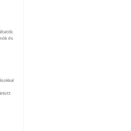
áltatók
inók és
ásokkal
ánlott