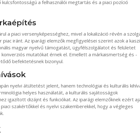
 kulcsfontosságú a felhasználói megtartás és a piaci pozíció
rkaépítés
ul a piaci versenyképességhez, mivel a lokalizáció révén a szolg
piac iránt. Az iparági elemzők megfigyelései szerint azok a kasz
nális magyar nyelvű támogatást, ügyfélszolgálatot és felületet
 konverziós mutatókat érnek el. Emellett a márkaismertség és -
zetődő befektetésnek bizonyul.
hívások
án nyelvi átültetést jelent, hanem technológiai és kulturális kihív
terminológia helyes használatát, a kulturális sajátosságok
ez igazított dizájnt és funkciókat. Az iparági elemzőknek ezért aj
iaci szakértőkkel és nyelvi szakemberekkel, hogy a végleges
k.
k