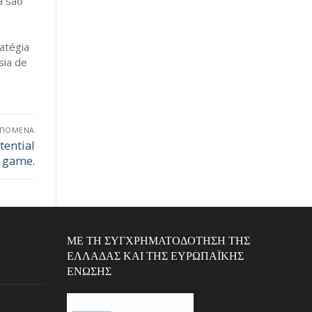
a são
atégia
sia de
ΕΠΌΜΕΝΑ
tential
o game.
ΜΕ ΤΗ ΣΥΓΧΡΗΜΑΤΟΔΌΤΗΣΗ ΤΗΣ
ΕΛΛΆΔΑΣ ΚΑΙ ΤΗΣ ΕΥΡΩΠΑΪΚΉΣ
ΈΝΩΣΗΣ