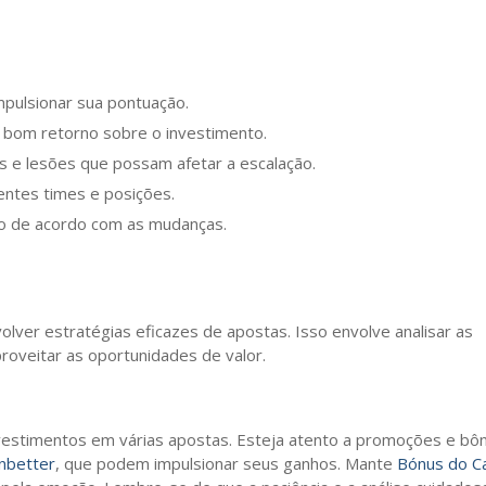
mpulsionar sua pontuação.
 bom retorno sobre o investimento.
as e lesões que possam afetar a escalação.
entes times e posições.
ão de acordo com as mudanças.
lver estratégias eficazes de apostas. Isso envolve analisar as
roveitar as oportunidades de valor.
nvestimentos em várias apostas. Esteja atento a promoções e bô
inbetter
, que podem impulsionar seus ganhos. Mante
Bónus do C