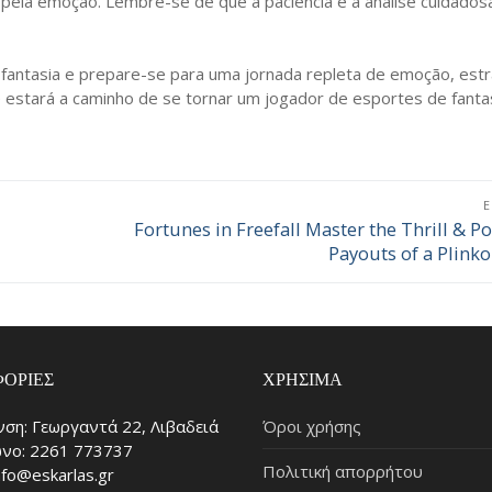
r pela emoção. Lembre-se de que a paciência e a análise cuidados
antasia e prepare-se para uma jornada repleta de emoção, estr
ê estará a caminho de se tornar um jogador de esportes de fanta
Fortunes in Freefall Master the Thrill & Po
Επόμενο
Payouts of a Plink
άρθρο:
ΟΡΊΕΣ
ΧΡΉΣΙΜΑ
νση: Γεωργαντά 22, Λιβαδειά
Όροι χρήσης
νο: 2261 773737
Πολιτική απορρήτου
info@eskarlas.gr