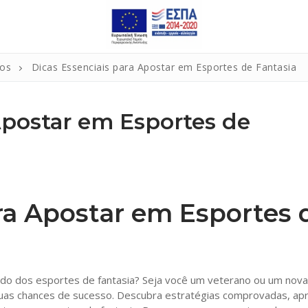
nos
Dicas Essenciais para Apostar em Esportes de Fantasia
Apostar em Esportes de
ra Apostar em Esportes 
do dos esportes de fantasia? Seja você um veterano ou um nova
r suas chances de sucesso. Descubra estratégias comprovadas, ap