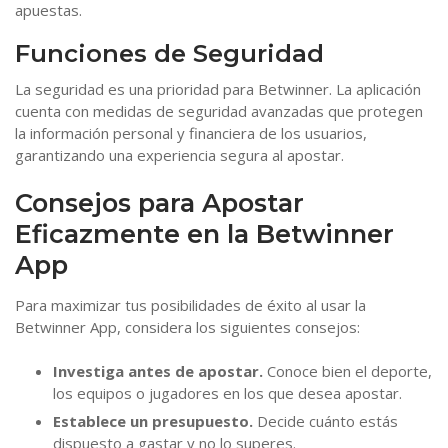
apuestas.
Funciones de Seguridad
La seguridad es una prioridad para Betwinner. La aplicación
cuenta con medidas de seguridad avanzadas que protegen
la información personal y financiera de los usuarios,
garantizando una experiencia segura al apostar.
Consejos para Apostar
Eficazmente en la Betwinner
App
Para maximizar tus posibilidades de éxito al usar la
Betwinner App, considera los siguientes consejos:
Investiga antes de apostar.
Conoce bien el deporte,
los equipos o jugadores en los que desea apostar.
Establece un presupuesto.
Decide cuánto estás
dispuesto a gastar y no lo superes.