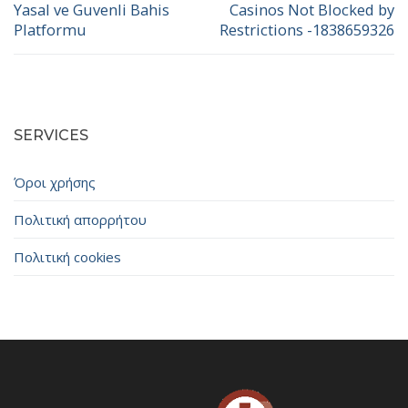
Yasal ve Guvenli Bahis
Casinos Not Blocked by
άρθρο:
άρθρο:
Platformu
Restrictions -1838659326
SERVICES
Όροι χρήσης
Πολιτική απορρήτου
Πολιτική cookies