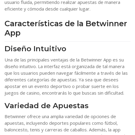
usuario fluida, permitiendo realizar apuestas de manera
eficiente y cómoda desde cualquier lugar.
Características de la Betwinner
App
Diseño Intuitivo
Una de las principales ventajas de la Betwinner App es su
diseño intuitivo. La interfaz está organizada de tal manera
que los usuarios pueden navegar fácilmente a través de las
diferentes categorías de apuestas. Ya sea que desees
apostar en un evento deportivo o probar suerte en los
juegos de casino, encontrarás lo que buscas sin dificultad.
Variedad de Apuestas
Betwinner ofrece una amplia variedad de opciones de
apuestas, incluyendo deportes populares como fútbol,
baloncesto, tenis y carreras de caballos. Además, la app