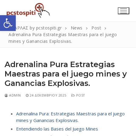
Μετάβαση
στο
Ανοίξτε τη γραμμή εργαλείων
περιεχόμενο
ΣΚΑΡΛΑΣ by pcstospiti.gr
News
Post
Adrenalina Pura Estrategias Maestras para el juego
mines y Ganancias Explosivas.
Adrenalina Pura Estrategias
Maestras para el juego mines y
Ganancias Explosivas.
Αναζήτηση
Submit
για:
ADMIN
24 ΔΕΚΕΜΒΡΊΟΥ 2025
POST
Adrenalina Pura: Estrategias Maestras para el juego
Η Εταιρεία
mines y Ganancias Explosivas.
Entendiendo las Bases del Juego Mines
Επικοινωνία