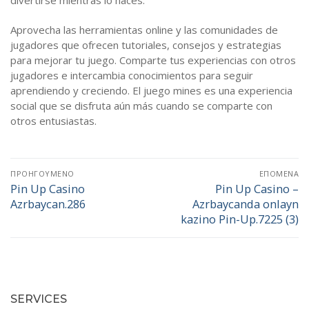
divertirse mientras lo haces.
Aprovecha las herramientas online y las comunidades de
jugadores que ofrecen tutoriales, consejos y estrategias
para mejorar tu juego. Comparte tus experiencias con otros
jugadores e intercambia conocimientos para seguir
aprendiendo y creciendo. El juego mines es una experiencia
social que se disfruta aún más cuando se comparte con
otros entusiastas.
Πλοήγηση
ΠΡΟΗΓΟΎΜΕΝΟ
ΕΠΌΜΕΝΑ
άρθρων
Pin Up Casino
Pin Up Casino –
Προηγούμενο
Επόμενο
Azrbaycan.286
Azrbaycanda onlayn
άρθρο:
άρθρο:
kazino Pin-Up.7225 (3)
SERVICES