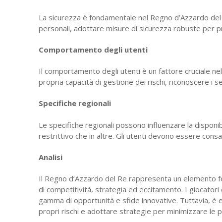
La sicurezza è fondamentale nel Regno d’Azzardo del 
personali, adottare misure di sicurezza robuste per pr
Comportamento degli utenti
Il comportamento degli utenti è un fattore cruciale n
propria capacità di gestione dei rischi, riconoscere i 
Specifiche regionali
Le specifiche regionali possono influenzare la disponibi
restrittivo che in altre. Gli utenti devono essere consa
Analisi
Il Regno d’Azzardo del Re rappresenta un elemento fon
di competitività, strategia ed eccitamento. I giocato
gamma di opportunità e sfide innovative. Tuttavia, è 
propri rischi e adottare strategie per minimizzare le p