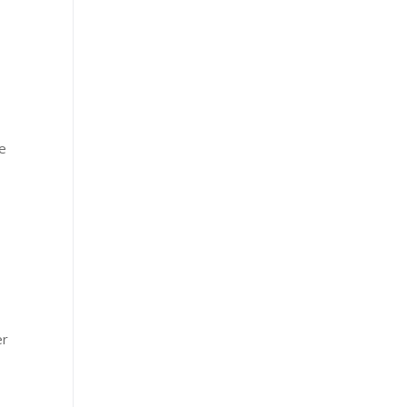
le
er