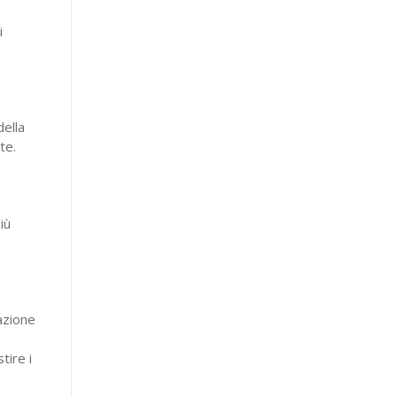
i
della
te.
iù
azione
tire i