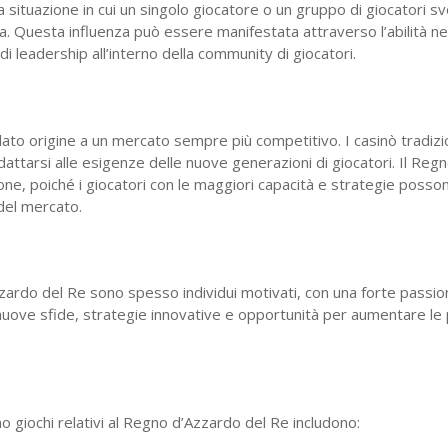
 situazione in cui un singolo giocatore o un gruppo di giocatori s
a. Questa influenza può essere manifestata attraverso l’abilità ne
i leadership all’interno della community di giocatori.
 dato origine a un mercato sempre più competitivo. I casinò tradizi
ttarsi alle esigenze delle nuove generazioni di giocatori. Il Reg
one, poiché i giocatori con le maggiori capacità e strategie posso
 del mercato.
zardo del Re sono spesso individui motivati, con una forte passi
i nuove sfide, strategie innovative e opportunità per aumentare le
o giochi relativi al Regno d’Azzardo del Re includono: