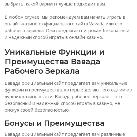
выбрать, какой вариант лучше подходит вам.
В любом случае, мы рекомендуем вам начать играть в
онлайн-казино с официального сайта Vavada или его
рабочего зеркала. Они предлагают игрокам безопасный
и надежный способ играть в онлайн-казино.
Уникальные Функции и
Преимущества Вавада
Рабочего Зеркала
Вавада официальный сайт предлагает вам уникальные
функции и преимущества, которые делают его одним из
лучших казино в сети. Вавада рабочее зеркало – это
безопасный и надежный способ играть в казино, не
рискуя своей безопасностью.
Бонусы и Преимущества
Вавада официальный сайт предлагает вам различные