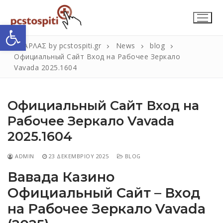
Μετάβαση
στο
Ανοίξτε τη γραμμή εργαλείων
περιεχόμενο
ΣΚΑΡΛΑΣ by pcstospiti.gr
News
blog
Официальный Сайт Вход на Рабочее Зеркало
Vavada 2025.1604
Официальный Сайт Вход на
Рабочее Зеркало Vavada
2025.1604
Αναζήτηση
Submit
για:
ADMIN
23 ΔΕΚΕΜΒΡΊΟΥ 2025
BLOG
Вавада Казино
Официальный Сайт – Вход
Η Εταιρεία
на Рабочее Зеркало Vavada
Επικοινωνία