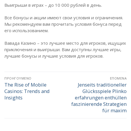
Выигрыши в играх – до 10 000 рублей в день.
Все бонусы и акции имеют свои условия и ограничения.
Мы рекомендуем вам прочитать условия бонуса перед
его использованием.
Вавада Казино – это лучшее место для игроков, ищущих
приключения и выигрыши. Вам доступны лучшие игры,
лучшие бонусы и лучшие условия для игроков.
Πλοήγηση
ΠΡΟΗΓΟΎΜΕΝΟ
ΕΠΌΜΕΝΑ
άρθρων
The Rise of Mobile
Jenseits traditioneller
Προηγούμενο
Επόμενο
Casinos: Trends and
Glücksspiele Plinko
άρθρο:
άρθρο:
Insights
erfahrungen enthüllen
faszinierende Strategien
für maxim