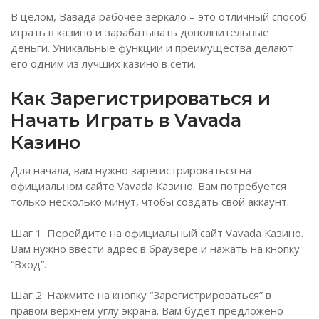
В целом, Вавада рабочее зеркало – это отличный способ
играть в казино и зарабатывать дополнительные
деньги. Уникальные функции и преимущества делают
его одним из лучших казино в сети.
Как Зарегистрироваться и
Начать Играть в Vavada
Казино
Для начала, вам нужно зарегистрироваться на
официальном сайте Vavada Казино. Вам потребуется
только несколько минут, чтобы создать свой аккаунт.
Шаг 1: Перейдите на официальный сайт Vavada Казино.
Вам нужно ввести адрес в браузере и нажать на кнопку
“Вход”.
Шаг 2: Нажмите на кнопку “Зарегистрироваться” в
правом верхнем углу экрана. Вам будет предложено