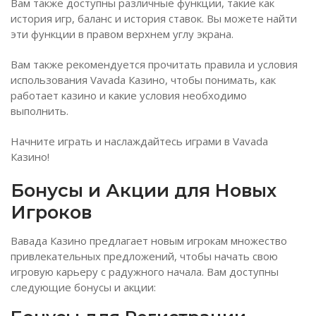
Вам также доступны различные функции, такие как
история игр, баланс и история ставок. Вы можете найти
эти функции в правом верхнем углу экрана.
Вам также рекомендуется прочитать правила и условия
использования Vavada Казино, чтобы понимать, как
работает казино и какие условия необходимо
выполнить.
Начните играть и наслаждайтесь играми в Vavada
Казино!
Бонусы и Акции для Новых
Игроков
Вавада Казино предлагает новым игрокам множество
привлекательных предложений, чтобы начать свою
игровую карьеру с радужного начала. Вам доступны
следующие бонусы и акции: