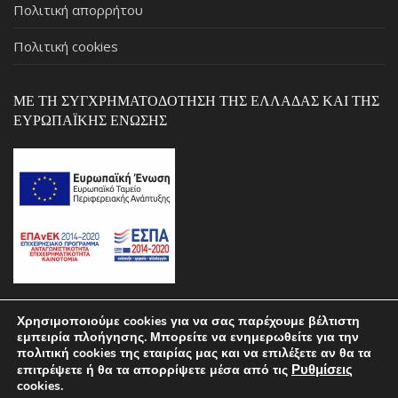
Πολιτική απορρήτου
Πολιτική cookies
ΜΕ ΤΗ ΣΥΓΧΡΗΜΑΤΟΔΌΤΗΣΗ ΤΗΣ ΕΛΛΆΔΑΣ ΚΑΙ ΤΗΣ
ΕΥΡΩΠΑΪΚΉΣ ΈΝΩΣΗΣ
Χρησιμοποιούμε cookies για να σας παρέχουμε βέλτιστη
εμπειρία πλοήγησης. Μπορείτε να ενημερωθείτε για την
Copyright © 2026 ΣΚΑΡΛΑΣ by pcstospiti.gr – Powered by
πολιτική cookies της εταιρίας μας και να επιλέξετε αν θα τα
Ρυθμίσεις
επιτρέψετε ή θα τα απορρίψετε μέσα από τις
MALCON.TECH
cookies.