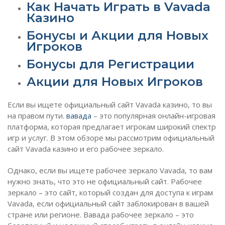
Как Начать Играть в Vavada
Казино
Бонусы и Акции для Новых
Игроков
Бонусы для Регистрации
Акции для Новых Игроков
Если вы ищете официальный сайт Vavada казино, то вы
на правом пути.
вавада
– это популярная онлайн-игровая
платформа, которая предлагает игрокам широкий спектр
игр и услуг. В этом обзоре мы рассмотрим официальный
сайт Vavada казино и его рабочее зеркало.
Однако, если вы ищете рабочее зеркало Vavada, то вам
нужно знать, что это не официальный сайт. Рабочее
зеркало – это сайт, который создан для доступа к играм
Vavada, если официальный сайт заблокирован в вашей
стране или регионе. Вавада рабочее зеркало – это