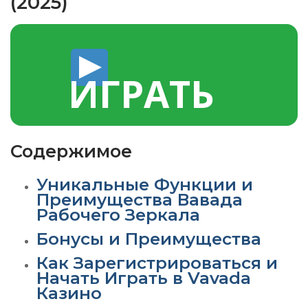
(2025)
ИГРАТЬ
Содержимое
Уникальные Функции и
Преимущества Вавада
Рабочего Зеркала
Бонусы и Преимущества
Как Зарегистрироваться и
Начать Играть в Vavada
Казино