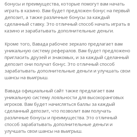
бонусы и преимущества, которые помогут вам начать
играть в казино. Вам будет предложен бонус на первый
депозит, а также различные бонусы за каждый
сделанный ставку. Это отличный способ начать играть в
казино и зарабатывать дополнительные деньги.
Кроме того, Вавада рабочее зеркало предлагает вам
уникальную систему рефералов. Вам будет предложено
пригласить друзей и знакомых, и за каждый сделанный
депозит они получат бонус. Это отличный способ
зарабатывать дополнительные деньги и улучшать свои
шансы на выигрыш.
Вавада официальный сайт также предлагает вам
уникальную систему лояльности для высокоранговых
игроков. Вам будет начисляться баллы за каждый
сделанный депозит, что позволит вам получать
различные бонусы и преимущества. Это отличный
способ зарабатывать дополнительные деньги и
улучшать свои шансы на выигрыш.