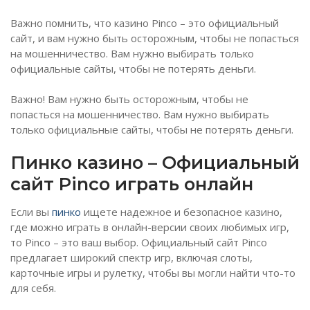
Важно помнить, что казино Pinco – это официальный
сайт, и вам нужно быть осторожным, чтобы не попасться
на мошенничество. Вам нужно выбирать только
официальные сайты, чтобы не потерять деньги.
Важно! Вам нужно быть осторожным, чтобы не
попасться на мошенничество. Вам нужно выбирать
только официальные сайты, чтобы не потерять деньги.
Пинко казино – Официальный
сайт Pinco играть онлайн
Если вы
пинко
ищете надежное и безопасное казино,
где можно играть в онлайн-версии своих любимых игр,
то Pinco – это ваш выбор. Официальный сайт Pinco
предлагает широкий спектр игр, включая слоты,
карточные игры и рулетку, чтобы вы могли найти что-то
для себя.