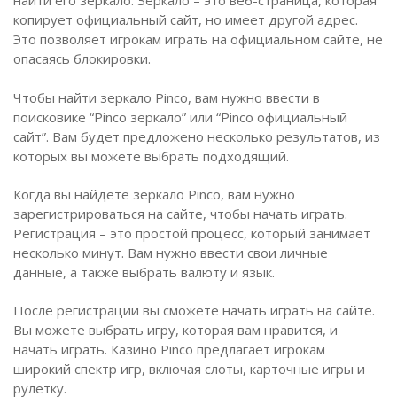
найти его зеркало. Зеркало – это веб-страница, которая
копирует официальный сайт, но имеет другой адрес.
Это позволяет игрокам играть на официальном сайте, не
опасаясь блокировки.
Чтобы найти зеркало Pinco, вам нужно ввести в
поисковике “Pinco зеркало” или “Pinco официальный
сайт”. Вам будет предложено несколько результатов, из
которых вы можете выбрать подходящий.
Когда вы найдете зеркало Pinco, вам нужно
зарегистрироваться на сайте, чтобы начать играть.
Регистрация – это простой процесс, который занимает
несколько минут. Вам нужно ввести свои личные
данные, а также выбрать валюту и язык.
После регистрации вы сможете начать играть на сайте.
Вы можете выбрать игру, которая вам нравится, и
начать играть. Казино Pinco предлагает игрокам
широкий спектр игр, включая слоты, карточные игры и
рулетку.