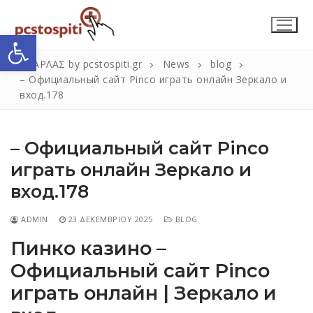
Μετάβαση
στο
Ανοίξτε τη γραμμή εργαλείων
περιεχόμενο
ΣΚΑΡΛΑΣ by pcstospiti.gr
News
blog
– Официальный сайт Pinco играть онлайн Зеркало и
вход.178
– Официальный сайт Pinco
играть онлайн Зеркало и
вход.178
Αναζήτηση
Submit
για:
ADMIN
23 ΔΕΚΕΜΒΡΊΟΥ 2025
BLOG
Пинко казино –
Официальный сайт Pinco
Η Εταιρεία
играть онлайн | Зеркало и
Επικοινωνία