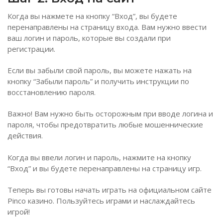
Когда вы нажмете на кнопку “Вход”, вы будете
перенаправлены на страницу входа. Вам нужно ввести
ваш логин и пароль, которые вы создали при
регистрации.
Если вы забыли свой пароль, вы можете нажать на
кнопку “Забыли пароль” и получить инструкции по
восстановлению пароля.
Важно! Вам нужно быть осторожным при вводе логина и
пароля, чтобы предотвратить любые мошеннические
действия.
Когда вы ввели логин и пароль, нажмите на кнопку
“Вход” и вы будете перенаправлены на страницу игр.
Теперь вы готовы начать играть на официальном сайте
Pinco казино. Пользуйтесь играми и наслаждайтесь
игрой!