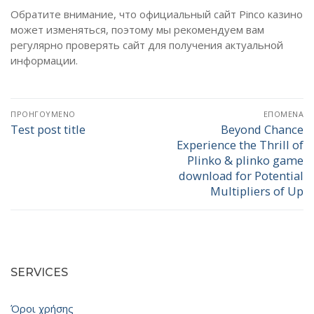
Обратите внимание, что официальный сайт Pinco казино
может изменяться, поэтому мы рекомендуем вам
регулярно проверять сайт для получения актуальной
информации.
Πλοήγηση
ΠΡΟΗΓΟΎΜΕΝΟ
ΕΠΌΜΕΝΑ
άρθρων
Test post title
Beyond Chance
Προηγούμενο
Επόμενο
Experience the Thrill of
άρθρο:
άρθρο:
Plinko & plinko game
download for Potential
Multipliers of Up
SERVICES
Όροι χρήσης