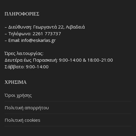
ΠΛΗΡΟΦΟΡΊΕΣ
– Διεύθυνση: Γεωργαντά 22, Λιβαδειά
– Τηλέφωνο: 2261 773737
– Email: info@eskarlas.gr
Ώρες λειτουργίας:
Δευτέρα έως Παρασκευή: 9:00-14:00 & 18:00-21:00
Σάββατο: 9:00-14:00
ΧΡΉΣΙΜΑ
Όροι χρήσης
Πολιτική απορρήτου
Πολιτική cookies