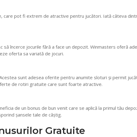
care pot fi extrem de atractive pentru jucători. Iată câteva dint
c să încerce jocurile fără a face un depozit. Winmasters oferă ad
eze oferta sa variată de jocuri.
 Acestea sunt adesea oferite pentru anumite sloturi și permit jucăt
erte de rotiri gratuite care sunt foarte atractive.
eficia de un bonus de bun venit care se aplică la primul tău depoz
sporind șansele tale de câștig.
onusurilor Gratuite