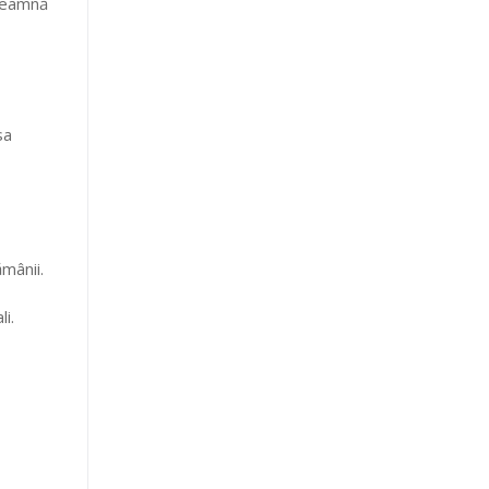
nseamnă
sa
mânii.
li.