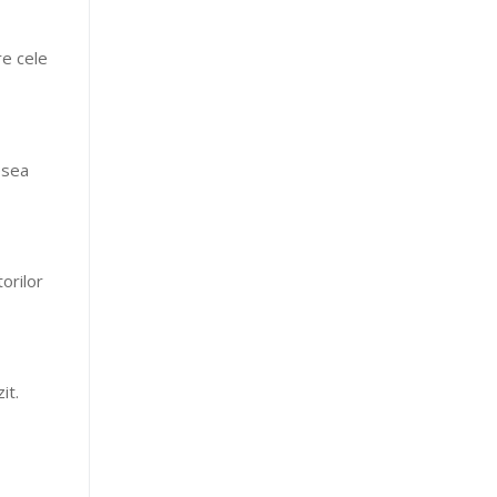
re cele
esea
orilor
it.