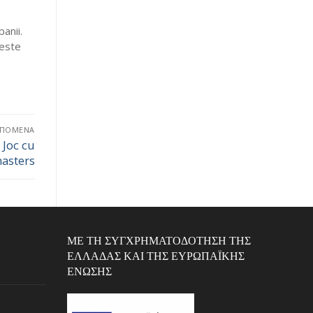
anii.
ceste
ΕΠΌΜΕΝΑ
 Joc cu
asters
ΜΕ ΤΗ ΣΥΓΧΡΗΜΑΤΟΔΌΤΗΣΗ ΤΗΣ
ΕΛΛΆΔΑΣ ΚΑΙ ΤΗΣ ΕΥΡΩΠΑΪΚΉΣ
ΈΝΩΣΗΣ