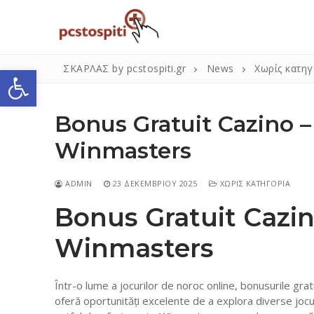
Μετάβαση
στο
περιεχόμενο
Ανοίξτε τη γραμμή εργαλείων
ΣΚΑΡΛΑΣ by pcstospiti.gr
News
Χωρίς κατηγ
Bonus Gratuit Cazino –
Winmasters
ADMIN
23 ΔΕΚΕΜΒΡΊΟΥ 2025
ΧΩΡΊΣ ΚΑΤΗΓΟΡΊΑ
Bonus Gratuit Cazin
Αναζήτηση
για:
Winmasters
Η Εταιρεία
Într-o lume a jocurilor de noroc online, bonusurile gra
oferă oportunități excelente de a explora diverse jocuri
Επικοινωνία