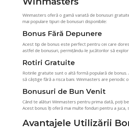
Winmasters
Winmasters oferă o gamă variată de bonusuri gratuite, 
mai populare tipuri de bonusuri disponibile:
Bonus Fără Depunere
Acest tip de bonus este perfect pentru cei care dores
astfel de bonusuri, permițându-le jucătorilor să explor
Rotiri Gratuite
Rotirile gratuite sunt o altă formă populară de bonus.
să câștige fără a risca bani. Winmasters are periodic of
Bonusuri de Bun Venit
Când te alături Winmasters pentru prima dată, poți ben
Acest bonus îți oferă mai multe fonduri pentru a juca, 
Avantajele Utilizării B