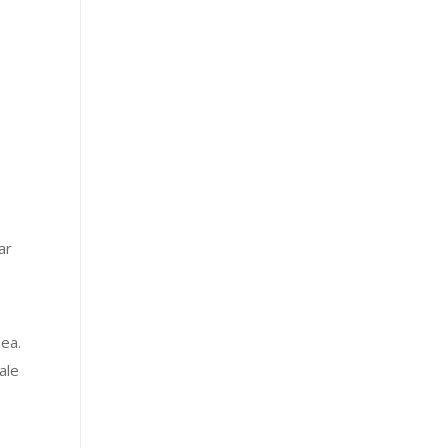
ar
mea.
ale