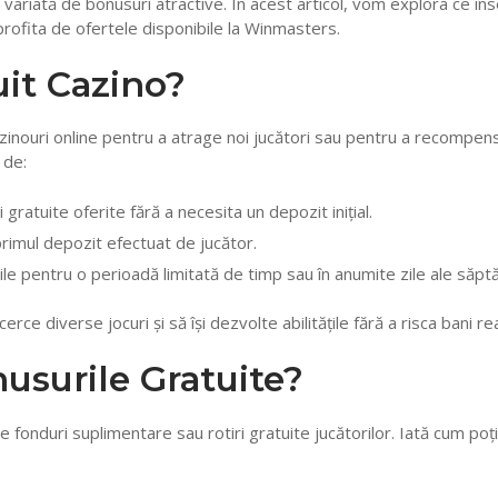
variată de bonusuri atractive. În acest articol, vom explora ce î
profita de ofertele disponibile la Winmasters.
it Cazino?
zinouri online pentru a atrage noi jucători sau pentru a recompen
 de:
ratuite oferite fără a necesita un depozit inițial.
primul depozit efectuat de jucător.
le pentru o perioadă limitată de timp sau în anumite zile ale săptă
ce diverse jocuri și să își dezvolte abilitățile fără a risca bani rea
surile Gratuite?
 fonduri suplimentare sau rotiri gratuite jucătorilor. Iată cum poți