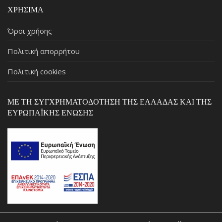
ΧΡΉΣΙΜΑ
Όροι χρήσης
Πολιτική απορρήτου
Πολιτική cookies
ΜΕ ΤΗ ΣΥΓΧΡΗΜΑΤΟΔΌΤΗΣΗ ΤΗΣ ΕΛΛΆΔΑΣ ΚΑΙ ΤΗΣ
ΕΥΡΩΠΑΪΚΉΣ ΈΝΩΣΗΣ