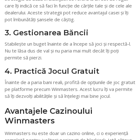
care îți indică ce să faci în funcție de cărțile tale și de cele ale
dealerului. Aceste strategii pot reduce avantajul casei și îți
pot îmbunătăți șansele de câștig.
3. Gestionarea Băncii
Stabilește un buget înainte de a începe să joci și respectă-l.
Nu te lăsa dus de val și nu paria mai mult decât îți poți
permite să pierzi.
4. Practică Jocul Gratuit
Înainte de a paria bani reali, profită de opțiunile de joc gratuit
pe platforme precum Winmasters. Acest lucru îți va permite
să îți dezvolți abilitățile și să înțelegi mai bine jocul.
Avantajele Cazinoului
Winmasters
Winmasters nu este doar un cazino online, ci o experiență
completă pentru jucătorii pasionați de blackjack. Iată câteva