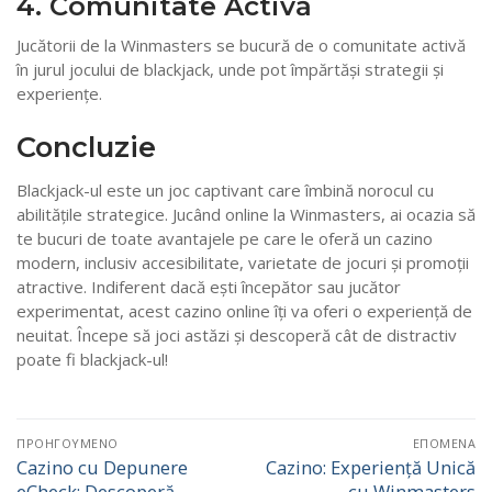
4. Comunitate Activă
Jucătorii de la Winmasters se bucură de o comunitate activă
în jurul jocului de blackjack, unde pot împărtăși strategii și
experiențe.
Concluzie
Blackjack-ul este un joc captivant care îmbină norocul cu
abilitățile strategice. Jucând online la Winmasters, ai ocazia să
te bucuri de toate avantajele pe care le oferă un cazino
modern, inclusiv accesibilitate, varietate de jocuri și promoții
atractive. Indiferent dacă ești începător sau jucător
experimentat, acest cazino online îți va oferi o experiență de
neuitat. Începe să joci astăzi și descoperă cât de distractiv
poate fi blackjack-ul!
Πλοήγηση
ΠΡΟΗΓΟΎΜΕΝΟ
ΕΠΌΜΕΝΑ
άρθρων
Cazino cu Depunere
Cazino: Experiență Unică
Προηγούμενο
Επόμενο
eCheck: Descoperă
cu Winmasters
άρθρο:
άρθρο: