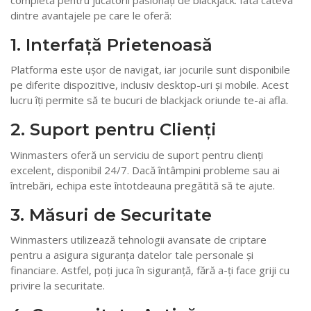
dintre avantajele pe care le oferă:
1. Interfață Prietenoasă
Platforma este ușor de navigat, iar jocurile sunt disponibile
pe diferite dispozitive, inclusiv desktop-uri și mobile. Acest
lucru îți permite să te bucuri de blackjack oriunde te-ai afla.
2. Suport pentru Clienți
Winmasters oferă un serviciu de suport pentru clienți
excelent, disponibil 24/7. Dacă întâmpini probleme sau ai
întrebări, echipa este întotdeauna pregătită să te ajute.
3. Măsuri de Securitate
Winmasters utilizează tehnologii avansate de criptare
pentru a asigura siguranța datelor tale personale și
financiare. Astfel, poți juca în siguranță, fără a-ți face griji cu
privire la securitate.