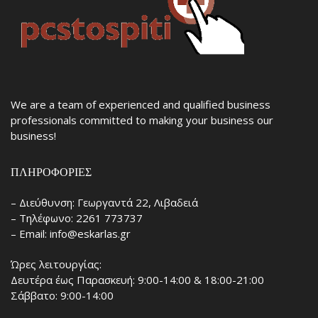
We are a team of experienced and qualified business
professionals committed to making your business our
business!
ΠΛΗΡΟΦΟΡΊΕΣ
– Διεύθυνση: Γεωργαντά 22, Λιβαδειά
– Τηλέφωνο: 2261 773737
– Email: info@eskarlas.gr
Ώρες λειτουργίας:
Δευτέρα έως Παρασκευή: 9:00-14:00 & 18:00-21:00
Σάββατο: 9:00-14:00