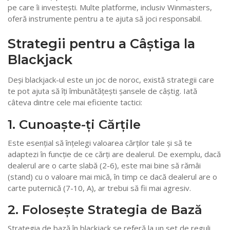
pe care îi investești. Multe platforme, inclusiv Winmasters,
oferă instrumente pentru a te ajuta să joci responsabil.
Strategii pentru a Câștiga la
Blackjack
Deși blackjack-ul este un joc de noroc, există strategii care
te pot ajuta să îți îmbunătățești șansele de câștig. Iată
câteva dintre cele mai eficiente tactici:
1. Cunoaște-ți Cărțile
Este esențial să înțelegi valoarea cărților tale și să te
adaptezi în funcție de ce cărți are dealerul. De exemplu, dacă
dealerul are o carte slabă (2-6), este mai bine să rămâi
(stand) cu o valoare mai mică, în timp ce dacă dealerul are o
carte puternică (7-10, A), ar trebui să fii mai agresiv.
2. Folosește Strategia de Bază
Strategia de bază în blackjack se referă la un set de reguli