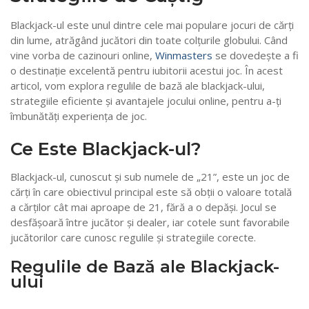
Blackjack-ul este unul dintre cele mai populare jocuri de cărți
din lume, atrăgând jucători din toate colțurile globului. Când
vine vorba de cazinouri online,
Winmasters
se dovedește a fi
o destinație excelentă pentru iubitorii acestui joc. În acest
articol, vom explora regulile de bază ale blackjack-ului,
strategiile eficiente și avantajele jocului online, pentru a-ți
îmbunătăți experiența de joc.
Ce Este Blackjack-ul?
Blackjack-ul, cunoscut și sub numele de „21”, este un joc de
cărți în care obiectivul principal este să obții o valoare totală
a cărților cât mai aproape de 21, fără a o depăși. Jocul se
desfășoară între jucător și dealer, iar cotele sunt favorabile
jucătorilor care cunosc regulile și strategiile corecte.
Regulile de Bază ale Blackjack-
ului