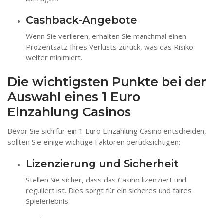
Cashback-Angebote
Wenn Sie verlieren, erhalten Sie manchmal einen
Prozentsatz Ihres Verlusts zurück, was das Risiko
weiter minimiert.
Die wichtigsten Punkte bei der
Auswahl eines 1 Euro
Einzahlung Casinos
Bevor Sie sich für ein 1 Euro Einzahlung Casino entscheiden,
sollten Sie einige wichtige Faktoren berücksichtigen:
Lizenzierung und Sicherheit
Stellen Sie sicher, dass das Casino lizenziert und
reguliert ist. Dies sorgt für ein sicheres und faires
Spielerlebnis.