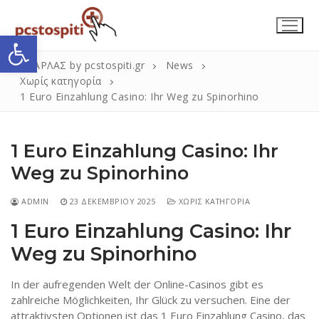
Μετάβαση
στο
Ανοίξτε τη γραμμή εργαλείων
περιεχόμενο
ΣΚΑΡΛΑΣ by pcstospiti.gr
News
Χωρίς κατηγορία
1 Euro Einzahlung Casino: Ihr Weg zu Spinorhino
1 Euro Einzahlung Casino: Ihr
Weg zu Spinorhino
ADMIN
23 ΔΕΚΕΜΒΡΊΟΥ 2025
ΧΩΡΊΣ ΚΑΤΗΓΟΡΊΑ
Αναζήτηση
Submit
για:
1 Euro Einzahlung Casino: Ihr
Weg zu Spinorhino
Η Εταιρεία
In der aufregenden Welt der Online-Casinos gibt es
zahlreiche Möglichkeiten, Ihr Glück zu versuchen. Eine der
Επικοινωνία
attraktivsten Optionen ist das 1 Euro Einzahlung Casino, das