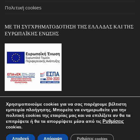
Πολιτική cookies
ΜΕ ΤΗ ΣΥΓΧΡΗΜΑΤΟΔΌΤΗΣΗ ΤΗΣ ΕΛΛΆΔΑΣ ΚΑΙ ΤΗΣ
ΕΥΡΩΠΑΪΚΉΣ ΈΝΩΣΗΣ
Χρησιμοποιούμε cookies για να σας παρέχουμε βέλτιστη
εμπειρία πλοήγησης. Μπορείτε να ενημερωθείτε για την
Copyright © 2026 ΣΚΑΡΛΑΣ by pcstospiti.gr – Powered by
πολιτική cookies της εταιρίας μας και να επιλέξετε αν θα τα
Ρυθμίσεις
επιτρέψετε ή θα τα απορρίψετε μέσα από τις
MALCON.TECH
cookies.
Αποδοχή
Απόρριψη
Ρυθμίσεις cookies