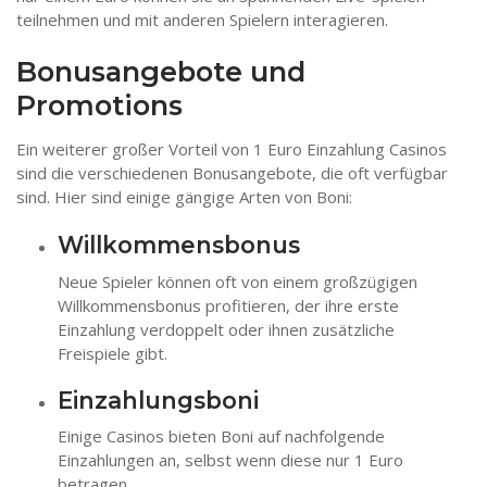
teilnehmen und mit anderen Spielern interagieren.
Bonusangebote und
Promotions
Ein weiterer großer Vorteil von 1 Euro Einzahlung Casinos
sind die verschiedenen Bonusangebote, die oft verfügbar
sind. Hier sind einige gängige Arten von Boni:
Willkommensbonus
Neue Spieler können oft von einem großzügigen
Willkommensbonus profitieren, der ihre erste
Einzahlung verdoppelt oder ihnen zusätzliche
Freispiele gibt.
Einzahlungsboni
Einige Casinos bieten Boni auf nachfolgende
Einzahlungen an, selbst wenn diese nur 1 Euro
betragen.