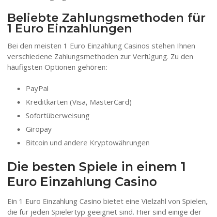
Beliebte Zahlungsmethoden für
1 Euro Einzahlungen
Bei den meisten 1 Euro Einzahlung Casinos stehen Ihnen
verschiedene Zahlungsmethoden zur Verfügung. Zu den
häufigsten Optionen gehören:
PayPal
Kreditkarten (Visa, MasterCard)
Sofortüberweisung
Giropay
Bitcoin und andere Kryptowährungen
Die besten Spiele in einem 1
Euro Einzahlung Casino
Ein 1 Euro Einzahlung Casino bietet eine Vielzahl von Spielen,
die für jeden Spielertyp geeignet sind. Hier sind einige der