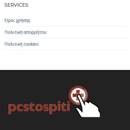
SERVICES
Όροι χρήσης
Πολιτική απορρήτου
Πολιτική cookies