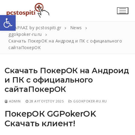
Μετάβαση
στο
Ανοίξτε τη γραμμή εργαλείων
περιεχόμενο
ΣΚΑΡΛΑΣ by pcstospiti.gr
News
ggokpoker-ru.ru
Скачать ПокерОК на Андроид и ПК с официального
сайтаПокерОК
Скачать ПокерОК на Андроид
и ПК с официального
сайтаПокерОК
Αναζήτηση
Submit
για:
ADMIN
28 ΑΥΓΟΎΣΤΟΥ 2025
GGOKPOKER-RU.RU
ПокерОК GGPokerOK
Η Εταιρεία
Скачать клиент!
Επικοινωνία