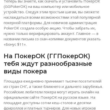
Теперь вы знаете, как скачать и установить ПокерОК
(GGPokerOK) на ваш компьютер или мобильное
устройство. Следуя этим простым шагам, вы сможете
наслаждаться всеми возможностями этой популярной
покерной платформы. Для новичков администрация
PokerOK создала особую акцию. Чтобы забрать их,
нужно только верифицировать аккаунт. Главное — в
названии письма со скан-копиями документов указать
«Бонус $11».
На ПокерОК (ГГПокерОК)
тебя ждут разнообразные
виды покера
Площадка ежедневно принимает тысячи посетителей
из стран СНГ, а также ближнего и дальнего зарубежья.
Российские любители покера могут играть онлайн на
официальном сайте ПокерОК на русском языке. На
площадке доступны сотни кеш-столов и десятки
фрироллов и платных турниров. Для новых игроков