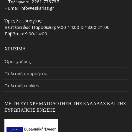
– Τηλέφωνο: 2261 773737
– Email: info@eskarlas.gr
Ώρες λειτουργίας:
Δευτέρα έως Παρασκευή: 9:00-14:00 & 18:00-21:00
Σάββατο: 9:00-14:00
ΧΡΉΣΙΜΑ
Όροι χρήσης
Πολιτική απορρήτου
Πολιτική cookies
ΜΕ ΤΗ ΣΥΓΧΡΗΜΑΤΟΔΌΤΗΣΗ ΤΗΣ ΕΛΛΆΔΑΣ ΚΑΙ ΤΗΣ
ΕΥΡΩΠΑΪΚΉΣ ΈΝΩΣΗΣ