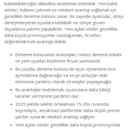
kullanılabileceğini dikkatlice incelemek önemlidir. Yeni bahis
siteleri, kullanıcı çekmek ve rekabet avantajı sağlamak için
genellikle deneme bonusu sunar. Bu sayede oyuncular, siteyi
deneyimleyerek oyunlara katılabilir ve siteye güven
duyarlarsa yatırım yapabilirler. Yeni açılan siteler genellikle
daha büyük promosyonlar sunduğundan, fırsatları
değerlendirmek avantajlı olabilir.
Deneme bonusunun avantajları, risksiz deneme imkanı
ve yeni oyunları keşfetme fırsatı sunmasıdır.
Bu yazıda, deneme bonusu ile oyun oynamanın ince
ayrıntılarına değineceğiz ve en iyi sonuçları elde
etmenize yardımcı olacak stratejiler paylaşacağız.
Bu avantajları belirlemek, oyuncuların daha bilinçli
kararlar vermesine yardımcı olur.
2025 yılında sektör ortalaması 15-20x civarında
seyrediyor, ancak bazı platformlar daha düşük çevrim
şartları sunarak rekabet avantajı sağlıyor.
Yeni açılan siteler genellikle daha büyük promosyonlar