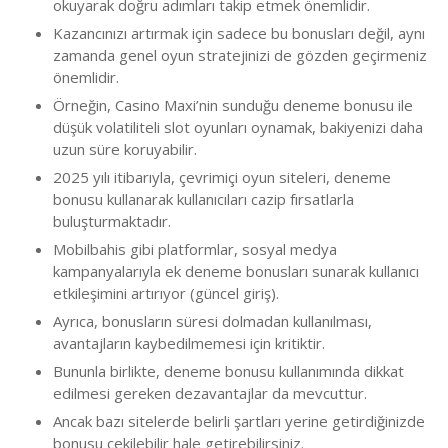
okuyarak doğru adımları takip etmek önemlidir.
Kazancınızı artırmak için sadece bu bonusları değil, aynı
zamanda genel oyun stratejinizi de gözden geçirmeniz
önemlidir.
Örneğin, Casino Maxi’nin sunduğu deneme bonusu ile
düşük volatiliteli slot oyunları oynamak, bakiyenizi daha
uzun süre koruyabilir.
2025 yılı itibarıyla, çevrimiçi oyun siteleri, deneme
bonusu kullanarak kullanıcıları cazip fırsatlarla
buluşturmaktadır.
Mobilbahis gibi platformlar, sosyal medya
kampanyalarıyla ek deneme bonusları sunarak kullanıcı
etkileşimini artırıyor (güncel giriş).
Ayrıca, bonusların süresi dolmadan kullanılması,
avantajların kaybedilmemesi için kritiktir.
Bununla birlikte, deneme bonusu kullanımında dikkat
edilmesi gereken dezavantajlar da mevcuttur.
Ancak bazı sitelerde belirli şartları yerine getirdiğinizde
bonusu çekilebilir hale getirebilirsiniz.