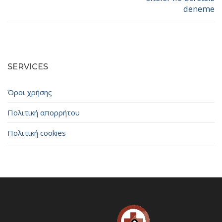
deneme
SERVICES
Όροι χρήσης
Πολιτική απορρήτου
Πολιτική cookies