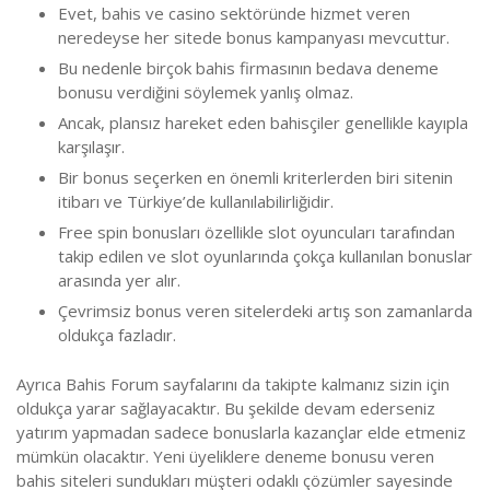
Evet, bahis ve casino sektöründe hizmet veren
neredeyse her sitede bonus kampanyası mevcuttur.
Bu nedenle birçok bahis firmasının bedava deneme
bonusu verdiğini söylemek yanlış olmaz.
Ancak, plansız hareket eden bahisçiler genellikle kayıpla
karşılaşır.
Bir bonus seçerken en önemli kriterlerden biri sitenin
itibarı ve Türkiye’de kullanılabilirliğidir.
Free spin bonusları özellikle slot oyuncuları tarafından
takip edilen ve slot oyunlarında çokça kullanılan bonuslar
arasında yer alır.
Çevrimsiz bonus veren sitelerdeki artış son zamanlarda
oldukça fazladır.
Ayrıca Bahis Forum sayfalarını da takipte kalmanız sizin için
oldukça yarar sağlayacaktır. Bu şekilde devam ederseniz
yatırım yapmadan sadece bonuslarla kazançlar elde etmeniz
mümkün olacaktır. Yeni üyeliklere deneme bonusu veren
bahis siteleri sundukları müşteri odaklı çözümler sayesinde