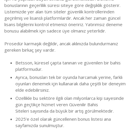
bonuslarının geçerlilik süresi siteye göre değişiklik gösterir.
Listemizde yer alan tüm siteler güvenlik kontrollerinden
geçirilmiş ve lisanslı platformlardır. Ancak her zaman güncel
lisans bilgilerini kontrol etmenizi öneririz. Yatırımsız deneme
bonusu alabilmek için sadece üye olmanız yeterlidir.
Prosedür karmaşık değildir, ancak aklınızda bulundurmanız
gereken birkaç şey vardır.
Betsson, küresel çapta tanınan ve güvenilen bir bahis
platformudur.
Ayrıca, bonusları tek bir oyunda harcamak yerine, farklı
oyunları denemek için kullanarak daha çeşitli bir deneyim
elde edebilirsiniz.
Özellikle bu sektöre ilgili olan milyonlarca kişi sayesinde
gün geçtikçe hizmet veren Güvenilir Bahis
Siteleri sayısında da büyük bir artış görülmektedir.
2025’e özel olarak güncellenen bonus listesi ana
sayfamızda sunulmuştur.