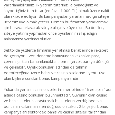
yararlanabilirsiniz. İlk yatırım tutarınız ile oynadığınız ve
kaybettiğiniz tüm tutar (en fazla 1.000 TL) olmak üzere nakit
olarak iade ediliyor. Bu kampanyadan yararlanmak için siteye
ücretsiz üye olmak yeterli. Hemen bu fırsattan yararlanmak
için buraya tıklayarak siteye ulaşın ve üye olun. Bu ödüller,
siteye yatırım yapmadan önce oyunların nasıl işlediğini
anlamanıza yardımcı olurlar.
Sektörde yüzlerce firmanın yer alması beraberinde rekabeti
de getiriyor. Evet, deneme bonusundan kazanılan para,
çevrim şartları tamamlandıktan sonra gerçek paraya dönüşür
ve çekilebilir. Üyelik bonusları adından da tahmin
edebileceğiniz üzere bahis ve casino sitelerine ” yeni ” üye
olan kişilere sunulan bonus kampanyalarıdır.
Yukarıda yer alan casino sitelerinin her birinde ” free spin ” adı
altında casino bonusları bulunmaktadır. Güvenilir olan casino
ve bahis sitelerini araştırarak bu sitelerin verdiği bedava
bonusları kullanmanız en doğrusu olacaktır. Gibi çeşitli bonus
kampanyaları sektördeki bahis ve casino siteleri tarafından