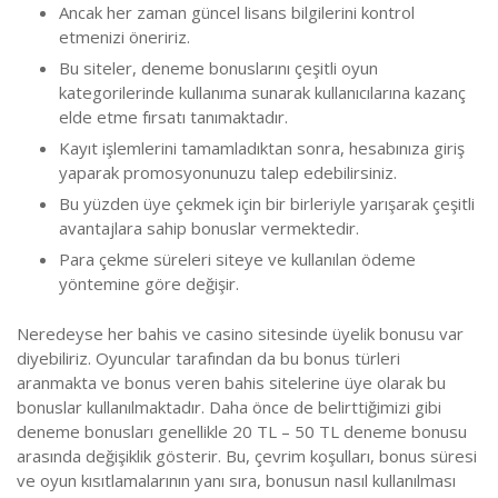
Ancak her zaman güncel lisans bilgilerini kontrol
etmenizi öneririz.
Bu siteler, deneme bonuslarını çeşitli oyun
kategorilerinde kullanıma sunarak kullanıcılarına kazanç
elde etme fırsatı tanımaktadır.
Kayıt işlemlerini tamamladıktan sonra, hesabınıza giriş
yaparak promosyonunuzu talep edebilirsiniz.
Bu yüzden üye çekmek için bir birleriyle yarışarak çeşitli
avantajlara sahip bonuslar vermektedir.
Para çekme süreleri siteye ve kullanılan ödeme
yöntemine göre değişir.
Neredeyse her bahis ve casino sitesinde üyelik bonusu var
diyebiliriz. Oyuncular tarafından da bu bonus türleri
aranmakta ve bonus veren bahis sitelerine üye olarak bu
bonuslar kullanılmaktadır. Daha önce de belirttiğimizi gibi
deneme bonusları genellikle 20 TL – 50 TL deneme bonusu
arasında değişiklik gösterir. Bu, çevrim koşulları, bonus süresi
ve oyun kısıtlamalarının yanı sıra, bonusun nasıl kullanılması