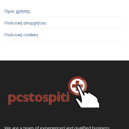
Όροι χρήσης
Πολιτική απορρήτου
Πολιτική cookies
We are a team of experienced and qualified business