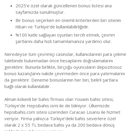
2025’e özel olarak güncellenen bonus listesi ana
sayfamızda sunulmuştur.
Bir bonus seçerken en önemli kriterlerden biri sitenin
itibarı ve Türkiye’de kullanılabilirliğidir.
%100 katkı sağlayan oyunları tercih etmek, çevrim
şartlarını daha hızlı tamamlamanıza yardımcı olur.
Neredeyse tüm çevrimiçi casinolar, kullanıcılarının para çekme
talebinde bulunmadan önce hesaplarını doğrulamalarını
gerektirir. Bununla birlikte, birçoğu oyuncuların depozitosuz
bonus kazançlarını nakde çevirmeden önce para yatırmalarını
da gerektirir. Deneme bonuslarının her biri, belirli şartlara
bağlı olarak kullanılabilir.
Alman kökenli bir bahis firması olan Youwin bahis sitesi,
Türkiye’de Hepsibahis ismi ile de biliniyor. Ülkemizde
hepsibahis.com sitesi üzerinden Curacao Lisansı ile hizmet
veriyor. Firma yalnızca Türkiye’deki bahis severlere özel
olarak 2 x 55 TL bedava bahis ya da 200 bedava dönüş