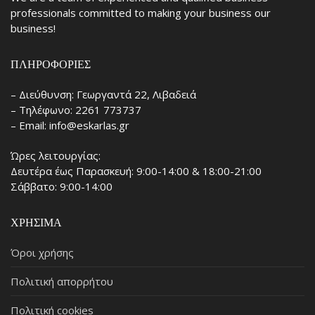
professionals committed to making your business our
business!
ΠΛΗΡΟΦΟΡΊΕΣ
– Διεύθυνση: Γεωργαντά 22, Λιβαδειά
– Τηλέφωνο: 2261 773737
– Email: info@eskarlas.gr
Ώρες λειτουργίας:
Δευτέρα έως Παρασκευή: 9:00-14:00 & 18:00-21:00
Σάββατο: 9:00-14:00
ΧΡΉΣΙΜΑ
Όροι χρήσης
Πολιτική απορρήτου
Πολιτική cookies