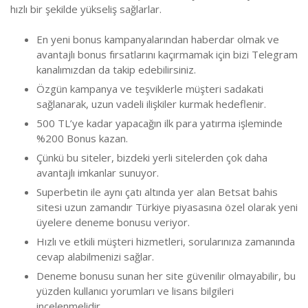
hızlı bir şekilde yükseliş sağlarlar.
En yeni bonus kampanyalarından haberdar olmak ve
avantajlı bonus fırsatlarını kaçırmamak için bizi Telegram
kanalımızdan da takip edebilirsiniz.
Özgün kampanya ve teşviklerle müşteri sadakati
sağlanarak, uzun vadeli ilişkiler kurmak hedeflenir.
500 TL’ye kadar yapacağın ilk para yatırma işleminde
%200 Bonus kazan.
Çünkü bu siteler, bizdeki yerli sitelerden çok daha
avantajlı imkanlar sunuyor.
Superbetin ile aynı çatı altında yer alan Betsat bahis
sitesi uzun zamandır Türkiye piyasasına özel olarak yeni
üyelere deneme bonusu veriyor.
Hızlı ve etkili müşteri hizmetleri, sorularınıza zamanında
cevap alabilmenizi sağlar.
Deneme bonusu sunan her site güvenilir olmayabilir, bu
yüzden kullanıcı yorumları ve lisans bilgileri
incelenmelidir.