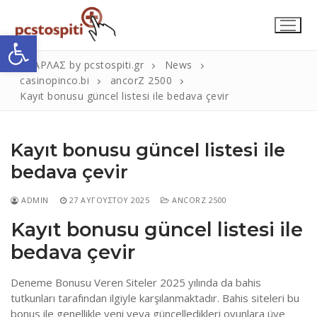
Μετάβαση
στο
Ανοίξτε τη γραμμή εργαλείων
περιεχόμενο
ΣΚΑΡΛΑΣ by pcstospiti.gr
News
casinopinco.bi
ancorZ 2500
Kayıt bonusu güncel listesi ile bedava çevir
Kayıt bonusu güncel listesi ile
bedava çevir
ADMIN
27 ΑΥΓΟΎΣΤΟΥ 2025
ANCORZ 2500
Αναζήτηση
Submit
για:
Kayıt bonusu güncel listesi ile
bedava çevir
Η Εταιρεία
Deneme Bonusu Veren Siteler 2025 yılında da bahis
tutkunları tarafından ilgiyle karşılanmaktadır. Bahis siteleri bu
Επικοινωνία
bonus ile genellikle yeni veya güncelledikleri oyunlara üye