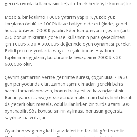
gerçek oyunla kullanmasını teşvik etmek hedefiyle konmuştur.
Mesela, bir katılımcı 1000₺ yatırım yapıp %yüzde yüz
karşılama ödülü ile 1000₺ ilave bakiye elde ettiğinde, genel
hesap bakiyesi 2000₺ yapılır. Eğer kampanyanın çevrim şartı
x30 bonus miktarına göre ise, kullanıcının para çekebilmesi
için 1000₺ x 30 = 30.000₺ değerinde oyun oynaması gerekir.
Belirli promosyonlarda wager koşulu bonus + yatırım
toplamına uygulanır, bu durumda hesaplama 2000₺ x 30 =
60.000₺ olur.
Çevrim şartlarının yerine getirilme süresi, çoğunlukla 7 ila 30
gün periyodunda olur. Zaman aşımı olmadan gerekli bahis
hacmi tamamlanmazsa, bonus bakiyesi ve kazançlar silinir.
Bunun yanı sıra, wager sürecinde maksimum bahis limiti kuralı
da geçerli olur; mesela, ödül kullanılırken bir turda azami 50₺
oynanabilir. Söz konusu sınırın aşılması, bonusun geçersiz
sayılmasına yol açar.
Oyunların wagering katkı yüzdeleri ise farklılık gösterebilir.