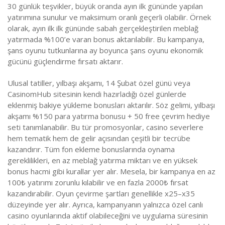
30 günlük teşvikler, büyük oranda ayın ilk gününde yapılan
yatırımına sunulur ve maksimum oranlı geçerli olabilir. Örnek
olarak, ayın ilk ilk gününde sabah gerçekleştirilen meblağ
yatırmada %100’e varan bonus aktarılabilir. Bu kampanya,
şans oyunu tutkunlarına ay boyunca şans oyunu ekonomik
gücünü güçlendirme fırsatı aktarır.
Ulusal tatiller, yılbaşı akşamı, 14 Şubat özel günü veya
CasinomHub sitesinin kendi hazırladığı özel günlerde
eklenmiş bakiye yükleme bonusları aktarılır. Söz gelimi, yılbaşı
akşamı %150 para yatırma bonusu + 50 free çevrim hediye
seti tanımlanabilir. Bu tür promosyonlar, casino severlere
hem tematik hem de gelir açısından çeşitli bir tecrübe
kazandırır. Tüm fon ekleme bonuslarında oynama
gereklilikleri, en az meblağ yatırma miktarı ve en yüksek
bonus hacmi gibi kurallar yer alır. Mesela, bir kampanya en az
100₺ yatırımı zorunlu kılabilir ve en fazla 2000₺ fırsat
kazandırabilir. Oyun çevirme şartları genellikle x25–x35
düzeyinde yer alır. Ayrıca, kampanyanın yalnızca özel canlı
casino oyunlarında aktif olabileceğini ve uygulama süresinin