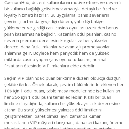
CasinomHub, düzenli kullanıcılarını motive etmek ve devamlı
bir kullanıcı bağlılığı geliştirmek amacıyla detaylı bir özel ve
loyalty hizmeti hazırlar. Bu uygulama, bahis severlerin
çevrimiçi ortamda geçirdiği dönem, yatırdığı bakiye
yüklemeler ve girdiği canlı casino oyunları üzerinden bonus
puan kazanmasına bağlıdır. Kazanılan ödül puanları, casino
severin premium derecesini kurgular ve her yükselen
derece, daha fazla imkanlar ve avantajlı promosyonlar
anlamına gelir. Böylece hem periyodik hem de yüksek
miktarda casino yapan şans oyunu tutkunları, normal
fırsatların ötesinde VIP imkanlara elde edebilir.
Seçkin VIP planındaki puan biriktirme düzeni oldukça düzgün
şekilde ilerler. Örnek olarak, çevrim bölümlerinde eklenen her
10₺ için 1 ödül puanı, table masa modüllerinde ise kullanılan
her 25₺ için 1 ödül puanı temin edilebilir. Kısıtlı bir puan
limitine ulaşıldığında, kullanıcı bir yüksek ayrıcalık derecesine
atanır. Bu statü yükselmesi yalnızca ödül limitlerini
geliştirmekten ibaret olmaz, aynı zamanda kumar
meraklılarına VIP müşteri danışmanı, daha seri kazanç ödeme
işlemleri, davetli turnuvalara katılım davetleri ve artırılmış