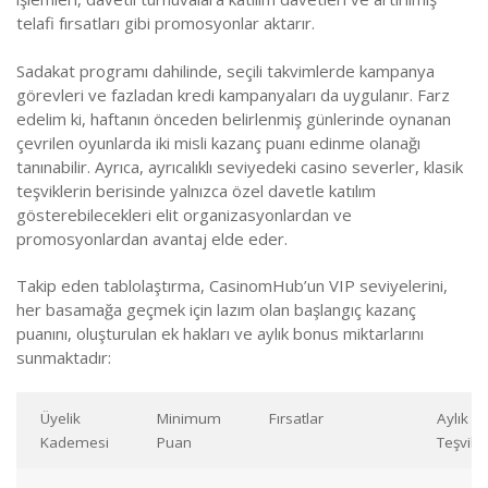
telafi fırsatları gibi promosyonlar aktarır.
Sadakat programı dahilinde, seçili takvimlerde kampanya
görevleri ve fazladan kredi kampanyaları da uygulanır. Farz
edelim ki, haftanın önceden belirlenmiş günlerinde oynanan
çevrilen oyunlarda iki misli kazanç puanı edinme olanağı
tanınabilir. Ayrıca, ayrıcalıklı seviyedeki casino severler, klasik
teşviklerin berisinde yalnızca özel davetle katılım
gösterebilecekleri elit organizasyonlardan ve
promosyonlardan avantaj elde eder.
Takip eden tablolaştırma, CasinomHub’un VIP seviyelerini,
her basamağa geçmek için lazım olan başlangıç kazanç
puanını, oluşturulan ek hakları ve aylık bonus miktarlarını
sunmaktadır:
Üyelik
Minimum
Fırsatlar
Aylık
Kademesi
Puan
Teşvik