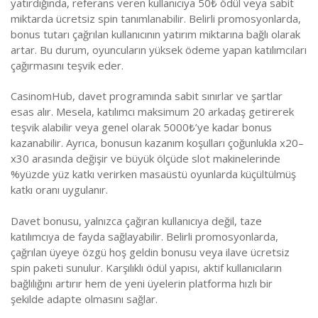
yatırdığında, referans veren kullanıcıya 50₺ ödül veya sabit
miktarda ücretsiz spin tanımlanabilir. Belirli promosyonlarda,
bonus tutarı çağrılan kullanıcının yatırım miktarına bağlı olarak
artar. Bu durum, oyuncuların yüksek ödeme yapan katılımcıları
çağırmasını teşvik eder.
CasinomHub, davet programında sabit sınırlar ve şartlar
esas alır. Mesela, katılımcı maksimum 20 arkadaş getirerek
teşvik alabilir veya genel olarak 5000₺’ye kadar bonus
kazanabilir. Ayrıca, bonusun kazanım koşulları çoğunlukla x20–
x30 arasında değişir ve büyük ölçüde slot makinelerinde
%yüzde yüz katkı verirken masaüstü oyunlarda küçültülmüş
katkı oranı uygulanır.
Davet bonusu, yalnızca çağıran kullanıcıya değil, taze
katılımcıya de fayda sağlayabilir. Belirli promosyonlarda,
çağrılan üyeye özgü hoş geldin bonusu veya ilave ücretsiz
spin paketi sunulur. Karşılıklı ödül yapısı, aktif kullanıcıların
bağlılığını artırır hem de yeni üyelerin platforma hızlı bir
şekilde adapte olmasını sağlar.