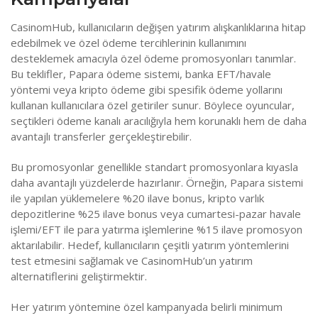
CasinomHub, kullanıcıların değişen yatırım alışkanlıklarına hitap
edebilmek ve özel ödeme tercihlerinin kullanımını
desteklemek amacıyla özel ödeme promosyonları tanımlar.
Bu teklifler, Papara ödeme sistemi, banka EFT/havale
yöntemi veya kripto ödeme gibi spesifik ödeme yollarını
kullanan kullanıcılara özel getiriler sunur. Böylece oyuncular,
seçtikleri ödeme kanalı aracılığıyla hem korunaklı hem de daha
avantajlı transferler gerçekleştirebilir.
Bu promosyonlar genellikle standart promosyonlara kıyasla
daha avantajlı yüzdelerde hazırlanır. Örneğin, Papara sistemi
ile yapılan yüklemelere %20 ilave bonus, kripto varlık
depozitlerine %25 ilave bonus veya cumartesi-pazar havale
işlemi/EFT ile para yatırma işlemlerine %15 ilave promosyon
aktarılabilir. Hedef, kullanıcıların çeşitli yatırım yöntemlerini
test etmesini sağlamak ve CasinomHub’un yatırım
alternatiflerini geliştirmektir.
Her yatırım yöntemine özel kampanyada belirli minimum