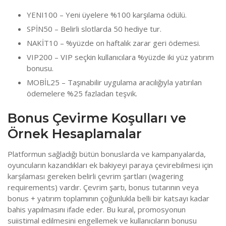
YENI100 – Yeni üyelere %100 karşılama ödülü.
SPİN50 – Belirli slotlarda 50 hediye tur.
NAKİT10 – %yüzde on haftalık zarar geri ödemesi.
VIP200 – VIP seçkin kullanıcılara %yüzde iki yüz yatırım
bonusu.
MOBİL25 – Taşınabilir uygulama aracılığıyla yatırılan
ödemelere %25 fazladan teşvik.
Bonus Çevirme Koşulları ve
Örnek Hesaplamalar
Platformun sağladığı bütün bonuslarda ve kampanyalarda,
oyuncuların kazandıkları ek bakiyeyi paraya çevirebilmesi için
karşılaması gereken belirli çevrim şartları (wagering
requirements) vardır. Çevrim şartı, bonus tutarının veya
bonus + yatırım toplamının çoğunlukla belli bir katsayı kadar
bahis yapılmasını ifade eder. Bu kural, promosyonun
suiistimal edilmesini engellemek ve kullanıcıların bonusu