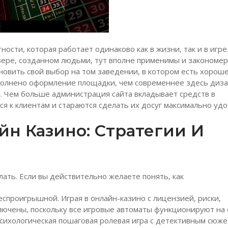
сти, которая работает одинаково как в жизни, так и в игре
рвере, созданном людьми, тут вполне применимы и закономе
новить свой выбор на том заведении, в котором есть хорош
полнено оформление площадки, чем современнее здесь диза
. Чем больше администрация сайта вкладывает средств в
ся к клиентам и стараются сделать их досуг максимально уд
йн Казино: Стратегии И
лать. Если вы действительно желаете понять, как
еспроигрышной. Играя в онлайн-казино с лицензией, риски,
лючены, поскольку все игровые автоматы функционируют на
психологическая пошаговая ролевая игра с детективным сюже