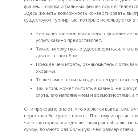
фишек. Покупка игральных фишек осуществляется 
Здесь же есть возможность конвертировать выи
существуют турнирные, которые используются в 
Чем качественнее выполнено оформление пл
услугу казино предоставляет.
Также, игроку нужно удостовериться, что в 
для него способом.
Прежде чем играть, ознакомьтесь с отзывам
Украины.
То же самое, если находится тенденция в ч
Так, игрок может сыграть в казино, не риск
слота, его наполнением и возможностями, а 
Они прекрасно знают, что является выгодным, а чт
перестало бы существовать. Поэтому игорные зав
чисел, который определяет выигрыш абсолютно 
сумму, во много раз большую, чем размер ставки.