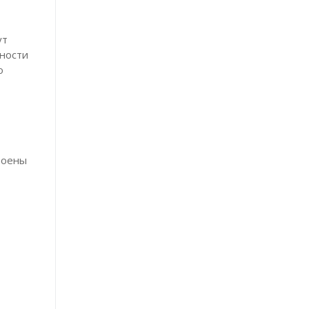
ут
ьности
о
роены