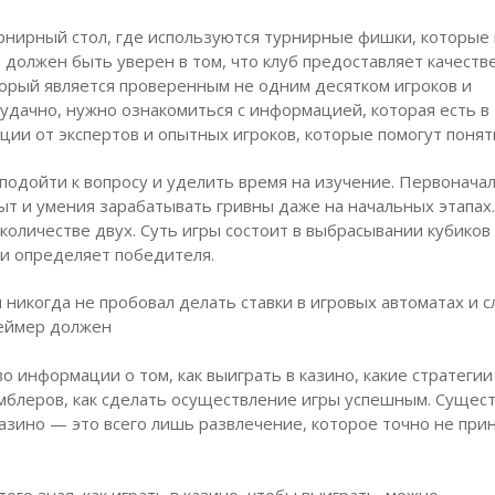
урнирный стол, где используются турнирные фишки, которые
ль должен быть уверен в том, что клуб предоставляет качест
оторый является проверенным не одним десятком игроков и
удачно, нужно ознакомиться с информацией, которая есть в
ции от экспертов и опытных игроков, которые помогут понят
 подойти к вопросу и уделить время на изучение. Первонача
ыт и умения зарабатывать гривны даже на начальных этапах.
 количестве двух. Суть игры состоит в выбрасывании кубиков
 и определяет победителя.
 никогда не пробовал делать ставки в игровых автоматах и с
геймер должен
 информации о том, как выиграть в казино, какие стратегии
мблеров, как сделать осуществление игры успешным. Сущес
азино — это всего лишь развлечение, которое точно не при
ого зная, как играть в казино, чтобы выиграть, можно