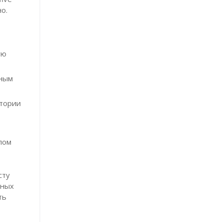
о.
ую
бным
итории
лом
сту
йных
ть