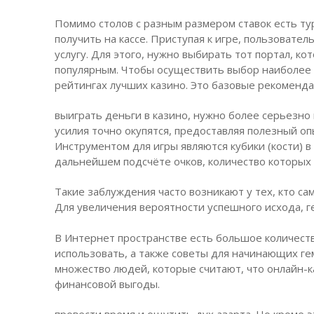
Помимо столов с разным размером ставок есть т
получить на кассе. Приступая к игре, пользовате
услугу. Для этого, нужно выбирать тот портал, к
популярным. Чтобы осуществить выбор наиболее 
рейтингах лучших казино. Это базовые рекоменда
выиграть деньги в казино, нужно более серьезно
усилия точно окупятся, предоставляя полезный оп
Инструментом для игры являются кубики (кости) в
дальнейшем подсчёте очков, количество которых
Такие заблуждения часто возникают у тех, кто сам
Для увеличения вероятности успешного исхода, 
В Интернет пространстве есть большое количество
использовать, а также советы для начинающих ге
множество людей, которые считают, что онлайн-к
финансовой выгоды.
провести время и ощутить дух азарта. Но кроме эт