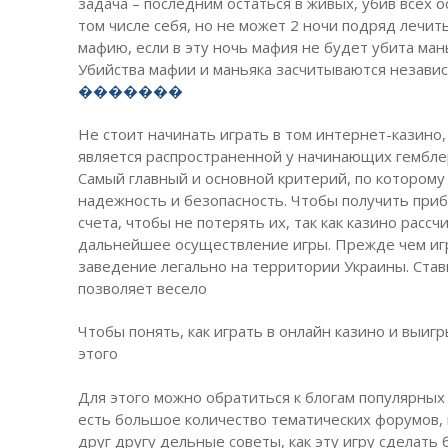
задача – последним остаться в живых, убив всех 
том числе себя, но не может 2 ночи подряд лечит
мафию, если в эту ночь мафия не будет убита ман
Убийства мафии и маньяка засчитываются независи
�������
Не стоит начинать играть в том интернет-казино,
является распространенной у начинающих гемблер
Самый главный и основной критерий, по которому
надежность и безопасность. Чтобы получить приб
счета, чтобы не потерять их, так как казино расс
дальнейшее осуществление игры. Прежде чем игр
заведение легально на территории Украины. Став
позволяет весело
Чтобы понять, как играть в онлайн казино и выиг
этого
Для этого можно обратиться к блогам популярных
есть большое количество тематических форумов,
друг другу дельные советы, как эту игру сделать