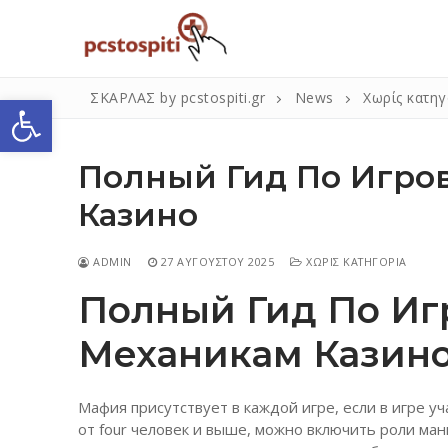
Μετάβαση
στο
περιεχόμενο
Ανοίξτε τη γραμμή εργαλείων
ΣΚΑΡΛΑΣ by pcstospiti.gr
News
Χωρίς κατηγ
Полный Гид По Игро
Казино
ADMIN
27 ΑΥΓΟΎΣΤΟΥ 2025
ΧΩΡΊΣ ΚΑΤΗΓΟΡΊΑ
Полный Гид По Иг
Αναζήτηση
για:
Механикам Казин
Η Εταιρεία
Мафия присутствует в каждой игре, если в игре уч
от four человек и выше, можно включить роли ман
Επικοινωνία