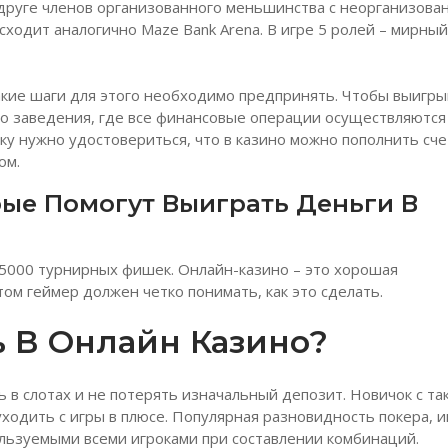
руге членов организованного меньшинства с неорганизова
сходит аналогично Maze Bank Arena. В игре 5 ролей – мирный
какие шаги для этого необходимо предпринять. Чтобы выигр
ого заведения, где все финансовые операции осуществляются
оку нужно удостовериться, что в казино можно пополнить сче
ом.
рые Помогут Выиграть Деньги В
 5000 турнирных фишек. Онлайн-казино – это хорошая
ом геймер должен четко понимать, как это сделать.
 В Онлайн Казино?
ь в слотах и не потерять изначальный депозит. Новичок с та
одить с игры в плюсе. Популярная разновидность покера, и
льзуемыми всеми игроками при составлении комбинаций.