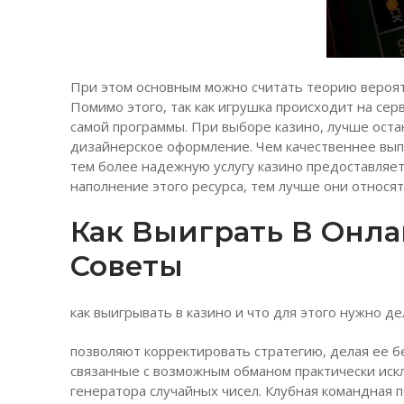
При этом основным можно считать теорию вероятно
Помимо этого, так как игрушка происходит на се
самой программы. При выборе казино, лучше оста
дизайнерское оформление. Чем качественнее вы
тем более надежную услугу казино предоставляет
наполнение этого ресурса, тем лучше они относят
Как Выиграть В Онла
Советы
как выигрывать в казино и что для этого нужно де
позволяют корректировать стратегию, делая ее б
связанные с возможным обманом практически иск
генератора случайных чисел. Клубная командная 