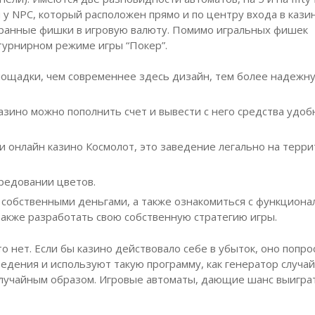
у NPC, который расположен прямо и по центру входа в казин
гранные фишки в игровую валюту. Помимо игральных фишек
турнирном режиме игры “Покер”.
ощадки, чем современнее здесь дизайн, тем более надежн
казино можно пополнить счет и вывести с него средства удо
и онлайн казино Космолот, это заведение легально на терр
ередовании цветов.
уя собственными деньгами, а также ознакомиться с функциона
также разработать свою собственную стратегию игры.
о нет. Если бы казино действовало себе в убыток, оно попро
едения и используют такую программу, как генератор случа
случайным образом. Игровые автоматы, дающие шанс выигра