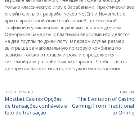
Игровые автоматы могут не иметь сюжета вообще –
только классическую игру с барабанами. Практически все
онлайн слоты от разработчиков NetEnt и Novomatic с
ярко выраженной сюжетной линией, трехмерной
графикой и уникальным звуковым сопровождением.
Однорукие бандиты с платными версиями игр делятся
на две группы по джек-поту. В первом случае размер
выигрыша за максимальную призовую комбинацию
зависит только от ставок игрока и определяется
системой (или разработчиком) заранее. Чтобы начать
однорукий бандит играть, не нужно ехать в казино.
Πλοήγηση
ΠΡΟΗΓΟΎΜΕΝΟ
ΕΠΌΜΕΝΑ
άρθρων
Mostbet Casino: Opções
The Evolution of Casino
Προηγούμενο
Επόμενο
de transações confiáveis e
Gaming: From Traditional
άρθρο:
άρθρο:
teto de transação
to Online