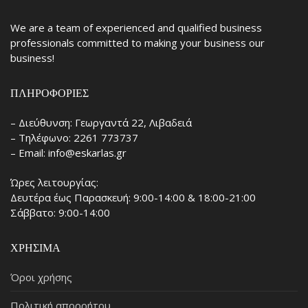
We are a team of experienced and qualified business
professionals committed to making your business our
business!
ΠΛΗΡΟΦΟΡΊΕΣ
– Διεύθυνση: Γεωργαντά 22, Λιβαδειά
– Τηλέφωνο: 2261 773737
– Email: info@eskarlas.gr
Ώρες λειτουργίας:
Δευτέρα έως Παρασκευή: 9:00-14:00 & 18:00-21:00
Σάββατο: 9:00-14:00
ΧΡΉΣΙΜΑ
Όροι χρήσης
Πολιτική απορρήτου