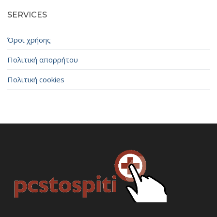
SERVICES
Όροι χρήσης
Πολιτική απορρήτου
Πολιτική cookies