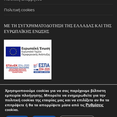
Πολιτική cookies
ΜΕ ΤΗ ΣΥΓΧΡΗΜΑΤΟΔΌΤΗΣΗ ΤΗΣ ΕΛΛΆΔΑΣ ΚΑΙ ΤΗΣ
ΕΥΡΩΠΑΪΚΉΣ ΈΝΩΣΗΣ
Χρησιμοποιούμε cookies για να σας παρέχουμε βέλτιστη
εμπειρία πλοήγησης. Μπορείτε να ενημερωθείτε για την
Copyright © 2026 ΣΚΑΡΛΑΣ by pcstospiti.gr – Powered by
πολιτική cookies της εταιρίας μας και να επιλέξετε αν θα τα
Ρυθμίσεις
επιτρέψετε ή θα τα απορρίψετε μέσα από τις
MALCON.TECH
cookies.