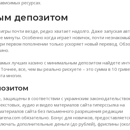
ависимых ресурсах.
ым депозитом
 игры почти везде, редко хватает надолго. Даже запуская ав
е минуты. Особенно когда играет новичок, почти незнакомый
при первом пополнении только ускоряет новый перевод. Обз
ино.
амых лучших казино с минимальным депозитом найдете инт
Точнее, все, чем вы реально рискуете – это сумма в 10 гриве
та многих.
позитом
е, защищены в соответствии с украинским законодательство
екстовых, аудио и видео материалов сайта гиперссылка на
оматериалов сайта без письменного разрешения редакции
rena.com обязательно. Бонус для новичков, предоставляется
ключать дополнительные деньги (до рублей), фриспины (око