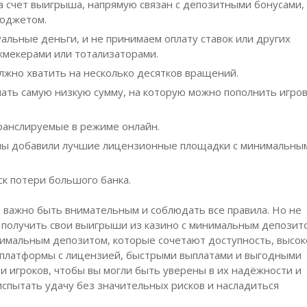
за счет выигрыша, напрямую связан с депозитными бонусами,
юджетом.
альные деньги, и не принимаем оплату ставок или других
укмекерами или тотализаторами.
жно хватить на несколько десятков вращений.
ть самую низкую сумму, на которую можно пополнить игро
ранслируемые в режиме онлайн.
з мы добавили лучшие лицензионные площадки с минимальны
к потери большого банка.
, важно быть внимательным и соблюдать все правила. Но не
о получить свои выигрыши из казино с минимальным депозит
имальным депозитом, которые сочетают доступность, высок
ли платформы с лицензией, быстрыми выплатами и выгодными
и игроков, чтобы вы могли быть уверены в их надёжности и
спытать удачу без значительных рисков и насладиться