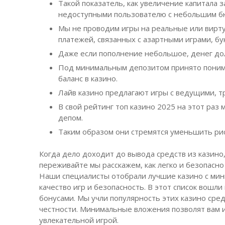
Такой показатель, как увеличение капитала 
недоступными пользователю с небольшим б
Мы не проводим игры на реальные или вирту
платежей, связанных с азартными играми, б
Даже если пополнение небольшое, денег дол
Под минимальным депозитом принято понима
баланс в казино.
Лайв казино предлагают игры с ведущими, т
В свой рейтинг топ казино 2025 на этот ра
депом.
Таким образом они стремятся уменьшить рис
Когда дело доходит до вывода средств из казино
переживайте мы расскажем, как легко и безопасн
Наши специалисты отобрали лучшие казино с мин
качество игр и безопасность. В этот список вош
бонусами. Мы учли популярность этих казино сред
честности. Минимальные вложения позволят вам и
увлекательной игрой.