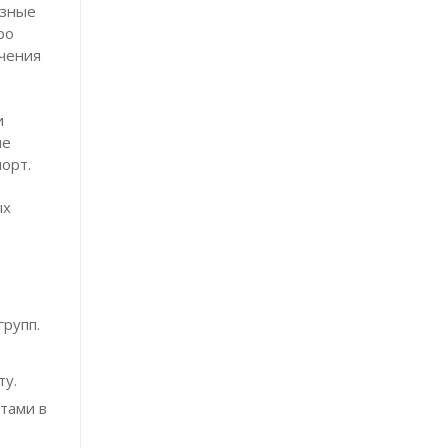
азные
ро
учения
и
ле
порт.
ых
рупп.
ту.
тами в