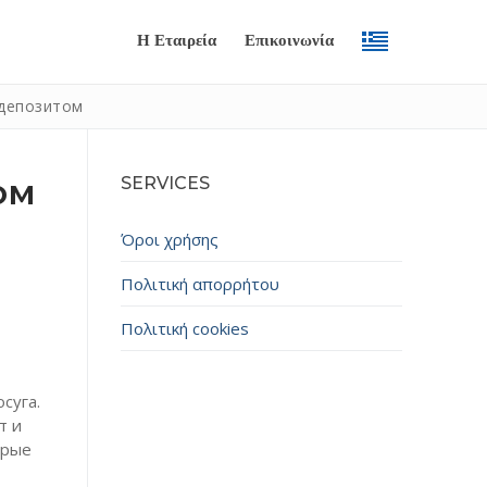
Η Εταιρεία
Επικοινωνία
 депозитом
ом
SERVICES
Όροι χρήσης
Πολιτική απορρήτου
Πολιτική cookies
Submit
суга.
т и
орые