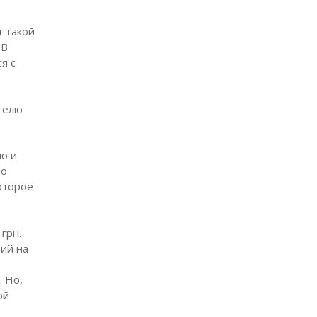
т такой
 В
я с
телю
ию и
но
оторое
грн.
ний на
. Но,
ой