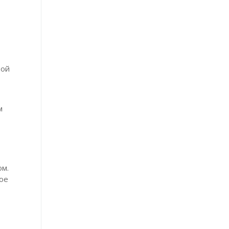
вой
м
ом.
ое