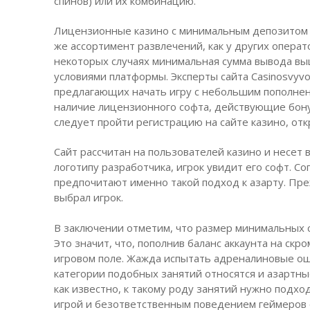
спинов) или их комбинацию.
Лицензионные казино с минимальным депозитом 5
же ассортимент развлечений, как у других опера
некоторых случаях минимальная сумма вывода вы
условиями платформы. Эксперты сайта Casinosvy
предлагающих начать игру с небольшим пополнен
наличие лицензионного софта, действующие бону
следует пройти регистрацию на сайте казино, от
Сайт рассчитан на пользователей казино и несет 
логотипу разработчика, игрок увидит его софт. С
предпочитают именно такой подход к азарту. Пр
выбрал игрок.
В заключении отметим, что размер минимальных ст
Это значит, что, пополнив баланс аккаунта на ск
игровом поле. Жажда испытать адреналиновые ощ
категории подобных занятий относятся и азартны
как известно, к такому роду занятий нужно подх
игрой и безответственным поведением геймеров 