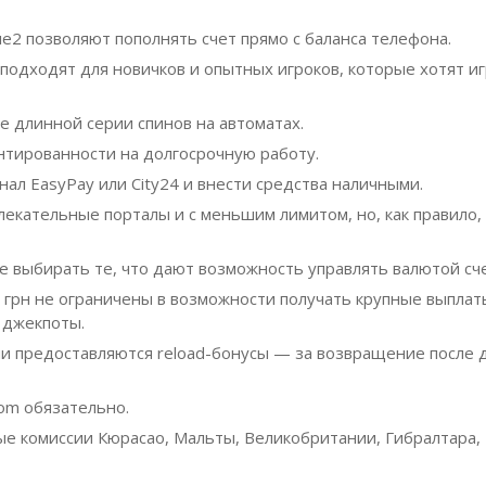
е2 позволяют пополнять счет прямо с баланса телефона.
одходят для новичков и опытных игроков, которые хотят иг
 длинной серии спинов на автоматах.
ентированности на долгосрочную работу.
ал EasyPay или City24 и внести средства наличными.
екательные порталы и с меньшим лимитом, но, как правило,
е выбирать те, что дают возможность управлять валютой сче
 грн не ограничены в возможности получать крупные выплат
 джекпоты.
и предоставляются reload-бонусы — за возвращение после 
om обязательно.
е комиссии Кюрасао, Мальты, Великобритании, Гибралтара,