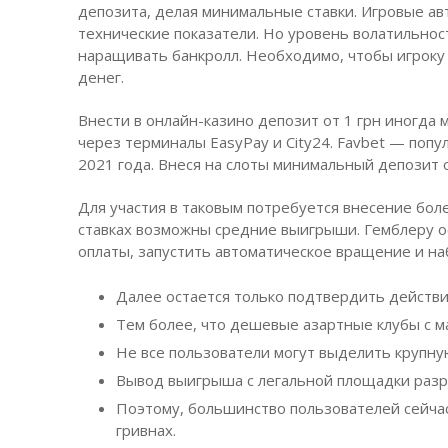
депозита, делая минимальные ставки. Игровые ав
технические показатели. Но уровень волатильност
наращивать банкролл. Необходимо, чтобы игроку
денег.
Внести в онлайн-казино депозит от 1 грн иногд
через терминалы EasyPay и City24. Favbet — поп
2021 года. Внеся на слоты минимальный депозит о
Для участия в таковым потребуется внесение боле
ставках возможны средние выигрыши. Гемблеру ос
оплаты, запустить автоматическое вращение и н
Далее остается только подтвердить действ
Тем более, что дешевые азартные клубы с м
Не все пользователи могут выделить крупную
Вывод выигрыша с легальной площадки разр
Поэтому, большинство пользователей сейчас
гривнах.