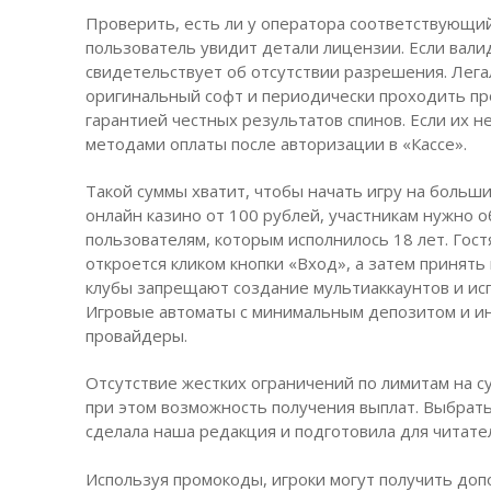
Проверить, есть ли у оператора соответствующий
пользователь увидит детали лицензии. Если валид
свидетельствует об отсутствии разрешения. Лега
оригинальный софт и периодически проходить про
гарантией честных результатов спинов. Если их н
методами оплаты после авторизации в «Кассе».
Такой суммы хватит, чтобы начать игру на больш
онлайн казино от 100 рублей, участникам нужно 
пользователям, которым исполнилось 18 лет. Гост
откроется кликом кнопки «Вход», а затем принят
клубы запрещают создание мультиаккаунтов и ис
Игровые автоматы с минимальным депозитом и ин
провайдеры.
Отсутствие жестких ограничений по лимитам на с
при этом возможность получения выплат. Выбрать
сделала наша редакция и подготовила для читат
Используя промокоды, игроки могут получить доп