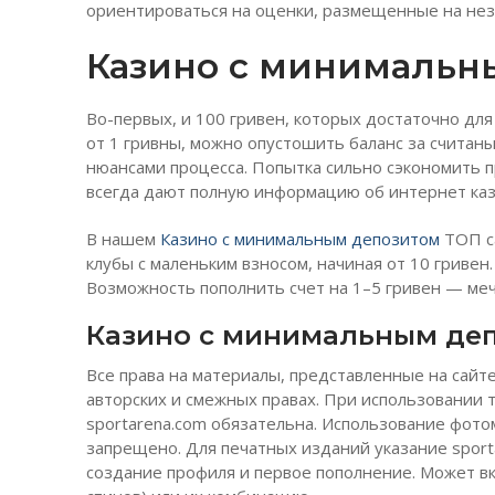
ориентироваться на оценки, размещенные на нез
Казино с минимальн
Во-первых, и 100 гривен, которых достаточно для
от 1 гривны, можно опустошить баланс за считаны
нюансами процесса. Попытка сильно сэкономить 
всегда дают полную информацию об интернет каз
В нашем
Казино с минимальным депозитом
ТОП с
клубы с маленьким взносом, начиная от 10 гривен. 
Возможность пополнить счет на 1–5 гривен — меч
Казино с минимальным де
Все права на материалы, представленные на сайт
авторских и смежных правах. При использовании т
sportarena.com обязательна. Использование фот
запрещено. Для печатных изданий указание sporta
создание профиля и первое пополнение. Может в