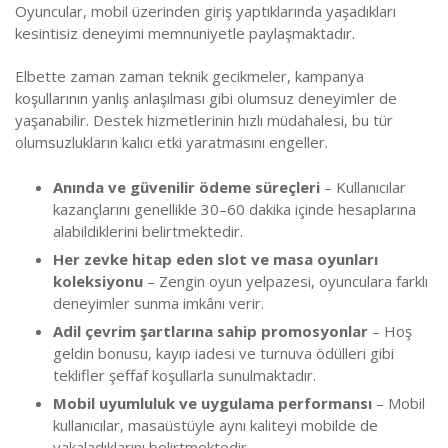
Oyuncular, mobil üzerinden giriş yaptıklarında yaşadıkları
kesintisiz deneyimi memnuniyetle paylaşmaktadır.
Elbette zaman zaman teknik gecikmeler, kampanya
koşullarının yanlış anlaşılması gibi olumsuz deneyimler de
yaşanabilir. Destek hizmetlerinin hızlı müdahalesi, bu tür
olumsuzlukların kalıcı etki yaratmasını engeller.
Anında ve güvenilir ödeme süreçleri
– Kullanıcılar
kazançlarını genellikle 30–60 dakika içinde hesaplarına
alabildiklerini belirtmektedir.
Her zevke hitap eden slot ve masa oyunları
koleksiyonu
– Zengin oyun yelpazesi, oyunculara farklı
deneyimler sunma imkânı verir.
Adil çevrim şartlarına sahip promosyonlar
– Hoş
geldin bonusu, kayıp iadesi ve turnuva ödülleri gibi
teklifler şeffaf koşullarla sunulmaktadır.
Mobil uyumluluk ve uygulama performansı
– Mobil
kullanıcılar, masaüstüyle aynı kaliteyi mobilde de
yakaladıklarını belirtmektedir.