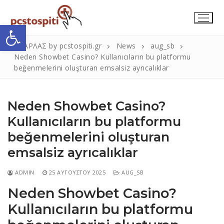
Μετάβαση
στο
Ανοίξτε τη γραμμή εργαλείων
περιεχόμενο
ΣΚΑΡΛΑΣ by pcstospiti.gr
News
aug_sb
Neden Showbet Casino? Kullanıcıların bu platformu
beğenmelerini oluşturan emsalsiz ayrıcalıklar
Neden Showbet Casino?
Kullanıcıların bu platformu
beğenmelerini oluşturan
Αναζήτηση
Submit
emsalsiz ayrıcalıklar
για:
ADMIN
25 ΑΥΓΟΎΣΤΟΥ 2025
AUG_SB
Neden Showbet Casino?
Η Εταιρεία
Kullanıcıların bu platformu
Επικοινωνία