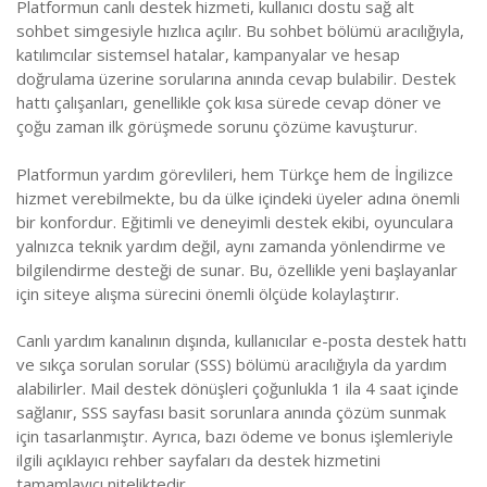
Platformun canlı destek hizmeti, kullanıcı dostu sağ alt
sohbet simgesiyle hızlıca açılır. Bu sohbet bölümü aracılığıyla,
katılımcılar sistemsel hatalar, kampanyalar ve hesap
doğrulama üzerine sorularına anında cevap bulabilir. Destek
hattı çalışanları, genellikle çok kısa sürede cevap döner ve
çoğu zaman ilk görüşmede sorunu çözüme kavuşturur.
Platformun yardım görevlileri, hem Türkçe hem de İngilizce
hizmet verebilmekte, bu da ülke içindeki üyeler adına önemli
bir konfordur. Eğitimli ve deneyimli destek ekibi, oyunculara
yalnızca teknik yardım değil, aynı zamanda yönlendirme ve
bilgilendirme desteği de sunar. Bu, özellikle yeni başlayanlar
için siteye alışma sürecini önemli ölçüde kolaylaştırır.
Canlı yardım kanalının dışında, kullanıcılar e-posta destek hattı
ve sıkça sorulan sorular (SSS) bölümü aracılığıyla da yardım
alabilirler. Mail destek dönüşleri çoğunlukla 1 ila 4 saat içinde
sağlanır, SSS sayfası basit sorunlara anında çözüm sunmak
için tasarlanmıştır. Ayrıca, bazı ödeme ve bonus işlemleriyle
ilgili açıklayıcı rehber sayfaları da destek hizmetini
tamamlayıcı niteliktedir.