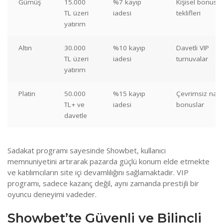
Gümüş
15.000
%7 kayıp
Kişisel bonus
TL üzeri
iadesi
teklifleri
yatırım
Altın
30.000
%10 kayıp
Davetli VIP
TL üzeri
iadesi
turnuvalar
yatırım
Platin
50.000
%15 kayıp
Çevrimsiz naki
TL+ ve
iadesi
bonuslar
davetle
Sadakat programı sayesinde Showbet, kullanıcı
memnuniyetini artırarak pazarda güçlü konum elde etmekte
ve katılımcıların site içi devamlılığını sağlamaktadır. VIP
programı, sadece kazanç değil, aynı zamanda prestijli bir
oyuncu deneyimi vadeder.
Showbet’te Güvenli ve Bilinçli