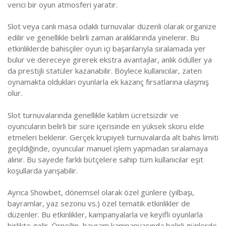
verici bir oyun atmosferi yaratır.
Slot veya canlı masa odaklı turnuvalar düzenli olarak organize
edilir ve genellikle belirli zaman aralıklarında yinelenir. Bu
etkinliklerde bahisçiler oyun içi başarılarıyla sıralamada yer
bulur ve dereceye girerek ekstra avantajlar, anlık ödüller ya
da prestijli statüler kazanabilir. Böylece kullanıcılar, zaten
oynamakta oldukları oyunlarla ek kazanç fırsatlarına ulaşmış
olur.
Slot turnuvalarında genellikle katılım ücretsizdir ve
oyuncuların belirli bir süre içerisinde en yüksek skoru elde
etmeleri beklenir. Gerçek krupiyeli turnuvalarda alt bahis limiti
geçildiğinde, oyuncular manuel işlem yapmadan sıralamaya
alınır. Bu sayede farklı bütçelere sahip tüm kullanıcılar eşit
koşullarda yarışabilir.
Ayrıca Showbet, dönemsel olarak özel günlere (yılbaşı,
bayramlar, yaz sezonu vs.) özel tematik etkinlikler de
düzenler. Bu etkinlikler, kampanyalarla ve keyifli oyunlarla
birlikte gelir. Örneğin, bayram kampanyasında belirli günlerde