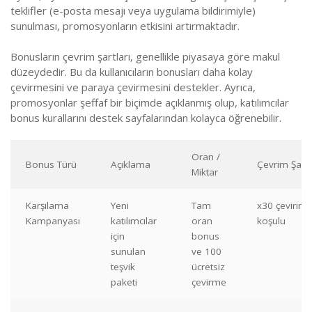
teklifler (e-posta mesajı veya uygulama bildirimiyle)
sunulması, promosyonların etkisini artırmaktadır.
Bonusların çevrim şartları, genellikle piyasaya göre makul
düzeydedir. Bu da kullanıcıların bonusları daha kolay
çevirmesini ve paraya çevirmesini destekler. Ayrıca,
promosyonlar şeffaf bir biçimde açıklanmış olup, katılımcılar
bonus kurallarını destek sayfalarından kolayca öğrenebilir.
Oran /
Bonus Türü
Açıklama
Çevrim Şartı
Miktar
Karşılama
Yeni
Tam
x30 çevirim
Kampanyası
katılımcılar
oran
koşulu
için
bonus
sunulan
ve 100
teşvik
ücretsiz
paketi
çevirme