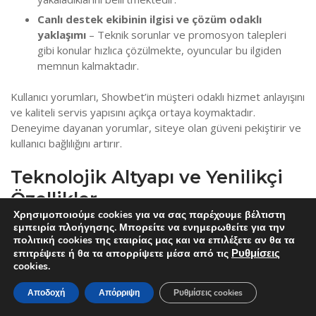
Canlı destek ekibinin ilgisi ve çözüm odaklı
yaklaşımı
– Teknik sorunlar ve promosyon talepleri
gibi konular hızlıca çözülmekte, oyuncular bu ilgiden
memnun kalmaktadır.
Kullanıcı yorumları, Showbet’in müşteri odaklı hizmet anlayışını
ve kaliteli servis yapısını açıkça ortaya koymaktadır.
Deneyime dayanan yorumlar, siteye olan güveni pekiştirir ve
kullanıcı bağlılığını artırır.
Teknolojik Altyapı ve Yenilikçi
Özellikler
Χρησιμοποιούμε cookies για να σας παρέχουμε βέλτιστη
Showbet Casino’nun sunduğu güvenli, hızlı ve kesintisiz oyun
εμπειρία πλοήγησης. Μπορείτε να ενημερωθείτε για την
πολιτική cookies της εταιρίας μας και να επιλέξετε αν θα τα
deneyiminin arkasında güçlü bir teknolojik altyapı ve sürekli
Ρυθμίσεις
επιτρέψετε ή θα τα απορρίψετε μέσα από τις
geliştirilen yenilikçi sistemler yer alır. Platform, kullanıcıların
cookies.
farklı cihaz ve internet bağlantıları üzerinden bile sorunsuz
erişim sağlayabileceği şekilde optimize edilmiştir. Cihaz fark
Αποδοχή
Απόρριψη
Ρυθμίσεις cookies
etmeksizin sabit kalite sağlayan sistem yapısı, Showbet’i öne