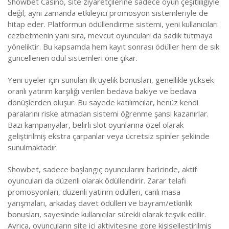
Showbet Casino, site ziyaretçilerine sadece oyun çeşitliliğiyle
değil, aynı zamanda etkileyici promosyon sistemleriyle de
hitap eder. Platformun ödüllendirme sistemi, yeni kullanıcıları
cezbetmenin yanı sıra, mevcut oyuncuları da sadık tutmaya
yöneliktir. Bu kapsamda hem kayıt sonrası ödüller hem de sık
güncellenen ödül sistemleri öne çıkar.
Yeni üyeler için sunulan ilk üyelik bonusları, genellikle yüksek
oranlı yatırım karşılığı verilen bedava bakiye ve bedava
dönüşlerden oluşur. Bu sayede katılımcılar, henüz kendi
paralarını riske atmadan sistemi öğrenme şansı kazanırlar.
Bazı kampanyalar, belirli slot oyunlarına özel olarak
geliştirilmiş ekstra çarpanlar veya ücretsiz spinler şeklinde
sunulmaktadır.
Showbet, sadece başlangıç oyuncularını haricinde, aktif
oyuncuları da düzenli olarak ödüllendirir. Zarar telafi
promosyonları, düzenli yatırım ödülleri, canlı masa
yarışmaları, arkadaş davet ödülleri ve bayram/etkinlik
bonusları, sayesinde kullanıcılar sürekli olarak teşvik edilir.
Ayrıca, oyuncuların site içi aktivitesine göre kişiselleştirilmiş