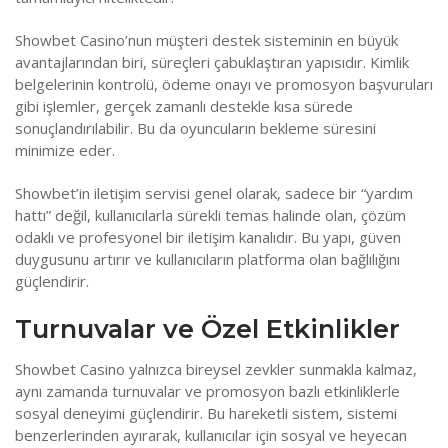
Showbet Casino’nun müşteri destek sisteminin en büyük
avantajlarından biri, süreçleri çabuklaştıran yapısıdır. Kimlik
belgelerinin kontrolü, ödeme onayı ve promosyon başvuruları
gibi işlemler, gerçek zamanlı destekle kısa sürede
sonuçlandırılabilir. Bu da oyuncuların bekleme süresini
minimize eder.
Showbet’in iletişim servisi genel olarak, sadece bir “yardım
hattı” değil, kullanıcılarla sürekli temas halinde olan, çözüm
odaklı ve profesyonel bir iletişim kanalıdır. Bu yapı, güven
duygusunu artırır ve kullanıcıların platforma olan bağlılığını
güçlendirir.
Turnuvalar ve Özel Etkinlikler
Showbet Casino yalnızca bireysel zevkler sunmakla kalmaz,
aynı zamanda turnuvalar ve promosyon bazlı etkinliklerle
sosyal deneyimi güçlendirir. Bu hareketli sistem, sistemi
benzerlerinden ayırarak, kullanıcılar için sosyal ve heyecan