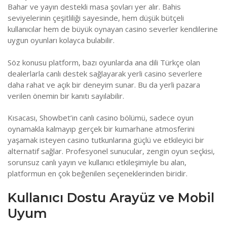
Bahar ve yayın destekli masa şovları yer alır. Bahis
seviyelerinin çeşitliliği sayesinde, hem düşük bütçeli
kullanıcılar hem de büyük oynayan casino severler kendilerine
uygun oyunları kolayca bulabilir.
Söz konusu platform, bazı oyunlarda ana dili Türkçe olan
dealerlarla canlı destek sağlayarak yerli casino severlere
daha rahat ve açık bir deneyim sunar. Bu da yerli pazara
verilen önemin bir kanıtı sayılabilir.
Kısacası, Showbet’in canlı casino bölümü, sadece oyun
oynamakla kalmayıp gerçek bir kumarhane atmosferini
yaşamak isteyen casino tutkunlarına güçlü ve etkileyici bir
alternatif sağlar. Profesyonel sunucular, zengin oyun seçkisi,
sorunsuz canlı yayın ve kullanıcı etkileşimiyle bu alan,
platformun en çok beğenilen seçeneklerinden biridir.
Kullanıcı Dostu Arayüz ve Mobil
Uyum