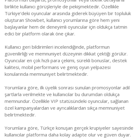
birlikte kullanıcı görüşleriyle de pekişmektedir. Özellikle
Türkiye’deki oyuncular arasında giderek büyüyen bir topluluk
oluşturan Showbet, kullanıcı yorumlarına göre hem yeni
başlayanlar hem de deneyimli oyuncular için oldukça tatmin
edici bir platform olarak öne çıkar.
Kullanıcı geri bildirimleri incelendiğinde, platformun
güvenilirliği ve memnuniyet düzeyinin dikkat çektiği görülür.
Oyuncular en çok hızlı para çekimi, sürekli bonuslar, destek
kalitesi, mobil performans ve geniş oyun yelpazesi
konularında memnuniyet belirtmektedir.
Yorumlara göre, ilk üyelik sonrası sunulan promosyonlar adil
şartlarla verilmekte ve kullanıcılar bu durumdan oldukça
memnundur. Özellikle VIP statüsündeki oyuncular, sağlanan
özel kampanyalardan ve ayrıcalıklardan sıkça memnuniyet
belirtmektedir.
Yorumlara göre, Türkçe konuşan gerçek krupiyeler sayesinde
kullanıcılar platforma daha kolay adapte olur ve güven duyar.