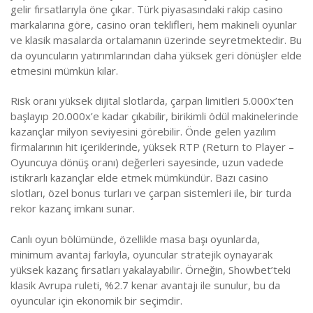
gelir fırsatlarıyla öne çıkar. Türk piyasasındaki rakip casino
markalarına göre, casino oran teklifleri, hem makineli oyunlar
ve klasik masalarda ortalamanın üzerinde seyretmektedir. Bu
da oyuncuların yatırımlarından daha yüksek geri dönüşler elde
etmesini mümkün kılar.
Risk oranı yüksek dijital slotlarda, çarpan limitleri 5.000x’ten
başlayıp 20.000x’e kadar çıkabilir, birikimli ödül makinelerinde
kazançlar milyon seviyesini görebilir. Önde gelen yazılım
firmalarının hit içeriklerinde, yüksek RTP (Return to Player –
Oyuncuya dönüş oranı) değerleri sayesinde, uzun vadede
istikrarlı kazançlar elde etmek mümkündür. Bazı casino
slotları, özel bonus turları ve çarpan sistemleri ile, bir turda
rekor kazanç imkanı sunar.
Canlı oyun bölümünde, özellikle masa başı oyunlarda,
minimum avantaj farkıyla, oyuncular stratejik oynayarak
yüksek kazanç fırsatları yakalayabilir. Örneğin, Showbet’teki
klasik Avrupa ruleti, %2.7 kenar avantajı ile sunulur, bu da
oyuncular için ekonomik bir seçimdir.