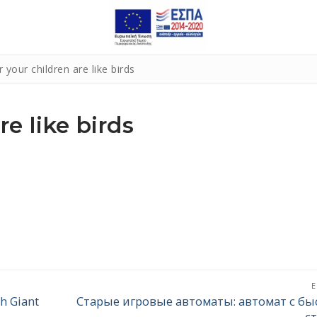
 your children are like birds
e like birds
h Giant
Старые игровые автоматы: автомат с б
Επόμενο
с
άρθρο: