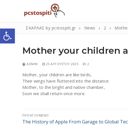
Μετάβαση
στο
περιεχόμενο
Ανοίξτε τη γραμμή εργαλείων
ΣΚΑΡΛΑΣ by pcstospiti.gr
News
2
Mother
Mother your children ar
ADMIN
25 ΑΥΓΟΎΣΤΟΥ 2025
2
Mother, your children are like birds,
Their wings have fluttered into the distance.
Αναζήτηση
Mother, to the bright and native chamber,
για:
Soon we shall return once more.
Πλοήγηση
Η Εταιρεία
ΠΡΟΗΓΟΎΜΕΝΟ
The History of Apple From Garage to Global Tec
Προηγούμενο
άρθρων
Επικοινωνία
άρθρο: