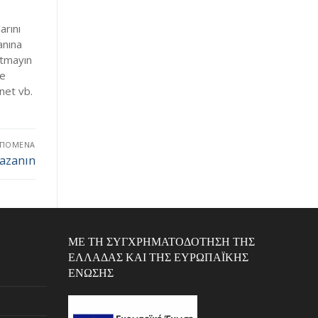
arını
anına
utmayın
de
net vb.
ΕΠΌΜΕΝΑ
azanın
ΜΕ ΤΗ ΣΥΓΧΡΗΜΑΤΟΔΌΤΗΣΗ ΤΗΣ
ΕΛΛΆΔΑΣ ΚΑΙ ΤΗΣ ΕΥΡΩΠΑΪΚΉΣ
ΈΝΩΣΗΣ