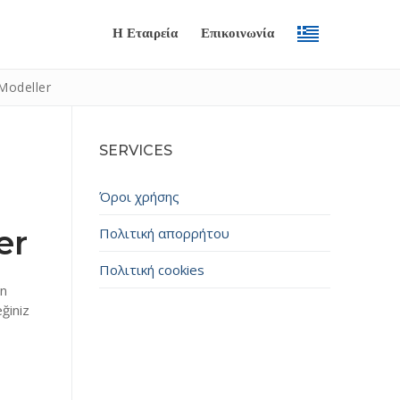
Η Εταιρεία
Επικοινωνία
Modeller
SERVICES
Όροι χρήσης
er
Πολιτική απορρήτου
Πολιτική cookies
Submit
un
ğiniz