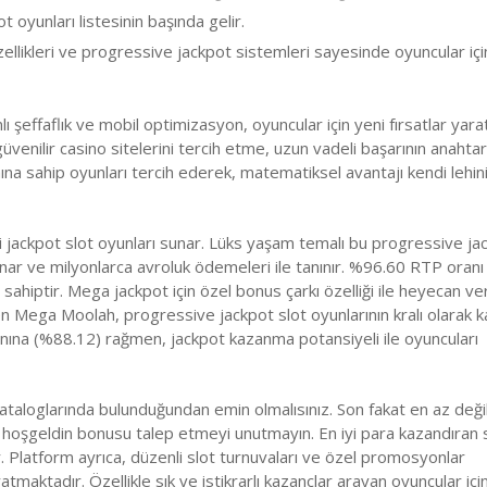
yunları listesinin başında gelir.
llikleri ve progressive jackpot sistemleri sayesinde oyuncular içi
 şeffaflık ve mobil optimizasyon, oyuncular için yeni fırsatlar yarat
venilir casino sitelerini tercih etme, uzun vadeli başarının anahtarl
na sahip oyunları tercih ederek, matematiksel avantajı kendi lehin
ci jackpot slot oyunları sunar. Lüks yaşam temalı bu progressive ja
nar ve milyonlarca avroluk ödemeleri ile tanınır. %96.60 RTP oranı 
ahiptir. Mega jackpot için özel bonus çarkı özelliği ile heyecan veri
en Mega Moolah, progressive jackpot slot oyunlarının kralı olarak k
ranına (%88.12) rağmen, jackpot kazanma potansiyeli ile oyuncuları
kataloglarında bulunduğundan emin olmalısınız. Son fakat en az değil
 hoşgeldin bonusu talep etmeyi unutmayın. En iyi para kazandıran 
idir. Platform ayrıca, düzenli slot turnuvaları ve özel promosyonlar
tmaktadır. Özellikle sık ve istikrarlı kazançlar arayan oyuncular için