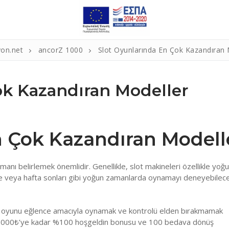
yon.net
ancorZ 1000
Slot Oyunlarında En Çok Kazandıran 
ok Kazandıran Modeller
n Çok Kazandıran Modell
nı belirlemek önemlidir. Genellikle, slot makineleri özellikle yoğ
de veya hafta sonları gibi yoğun zamanlarda oynamayı deneyebilece
k, oyunu eğlence amacıyla oynamak ve kontrolü elden bırakmamak
a 15000₺’ye kadar %100 hoşgeldin bonusu ve 100 bedava dönüş