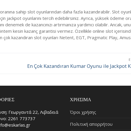
nına sahip slot oyunlarından daha fazla kazandırabilir. Slot oyunl
in jackpot oyunlarını tercih edebilirsiniz. Ayrıca, yüksek ödeme or
rını denemek de kazancınızı artırmanıza yardımcı olabilir. Ancak, un
 yöntem kesin kazanç garantisi vermez. Özellikle online slot içerisin
 En çok kazandıran slot oyunları Netent, EGT, Pragmatic Play, Amus
En Çok Kazandıran Kumar Oyunu ile Jackpot K
Επόμενο
άρθρο:
ΟΡΊΕΣ
ΧΡΉΣΙΜΑ
νση: Γεωργαντά 22, Λιβαδειά
Όροι χρήσης
νο: 2261 773737
Πολιτική απορρήτου
info@eskarlas.gr