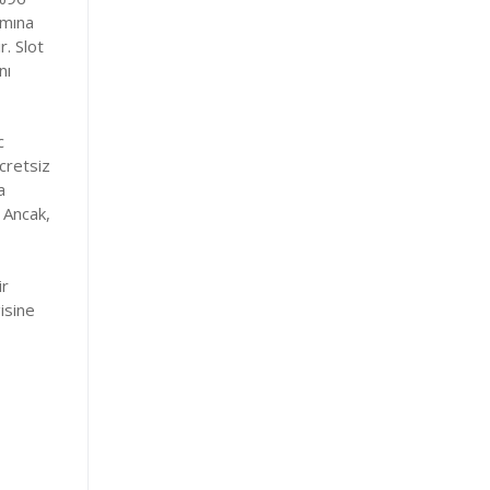
amına
r. Slot
nı
c
ücretsiz
a
 Ancak,
ir
isine