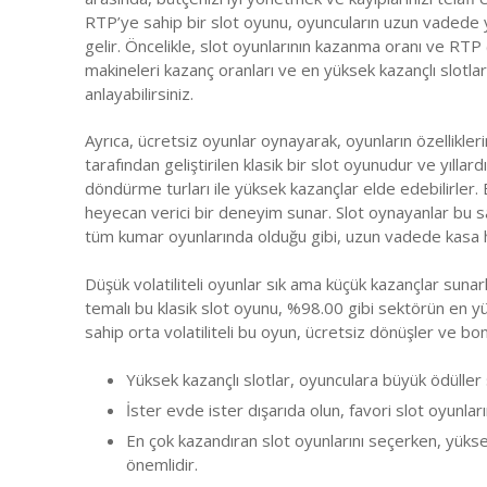
RTP’ye sahip bir slot oyunu, oyuncuların uzun vadede yat
gelir. Öncelikle, slot oyunlarının kazanma oranı ve RTP 
makineleri kazanç oranları ve en yüksek kazançlı slotlar 
anlayabilirsiniz.
Ayrıca, ücretsiz oyunlar oynayarak, oyunların özellikler
tarafından geliştirilen klasik bir slot oyunudur ve yıll
döndürme turları ile yüksek kazançlar elde edebilirler. 
heyecan verici bir deneyim sunar. Slot oynayanlar bu sa
tüm kumar oyunlarında olduğu gibi, uzun vadede kasa h
Düşük volatiliteli oyunlar sık ama küçük kazançlar sunar
temalı bu klasik slot oyunu, %98.00 gibi sektörün en 
sahip orta volatiliteli bu oyun, ücretsiz dönüşler ve bon
Yüksek kazançlı slotlar, oyunculara büyük ödülle
İster evde ister dışarıda olun, favori slot oyunların
En çok kazandıran slot oyunlarını seçerken, yüks
önemlidir.