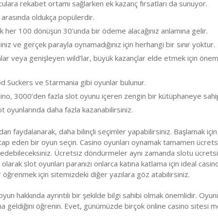
nculara rekabet ortamı sağlarken ek kazanç fırsatları da sunuyor.
 arasında oldukça popülerdir.
rak her 100 dönüşün 30’unda bir ödeme alacağınız anlamına gelir.
iniz ve gerçek parayla oynamadığınız için herhangi bir sınır yoktur.
nlar veya genişleyen wild’lar, büyük kazançlar elde etmek için öneml
od Suckers ve Starmania gibi oyunlar bulunur.
no, 3000’den fazla slot oyunu içeren zengin bir kütüphaneye sahip
t oyunlarında daha fazla kazanabilirsiniz.
an faydalanarak, daha bilinçli seçimler yapabilirsiniz. Başlamak için
tap eden bir oyun seçin. Casino oyunları oynamak tamamen ücrets
st edebileceksiniz. Ücretsiz döndürmeler aynı zamanda slotu ücrets
olarak slot oyunları paranızı onlarca katına katlama için ideal casin
ir öğrenmek için sitemizdeki diğer yazılara göz atabilirsiniz.
n hakkında ayrıntılı bir şekilde bilgi sahibi olmak önemlidir. Oyun
 geldiğini öğrenin. Evet, günümüzde birçok online casino sitesi m