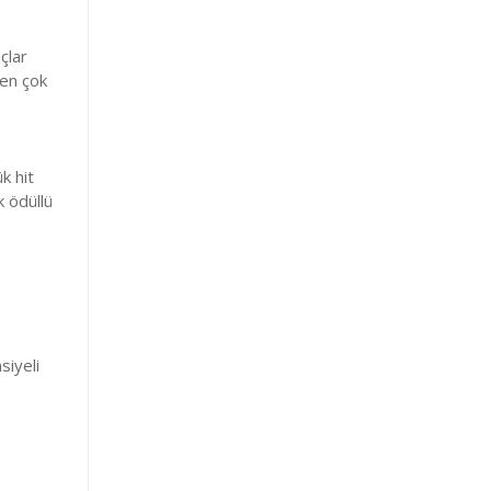
çlar
 en çok
k hit
k ödüllü
siyeli