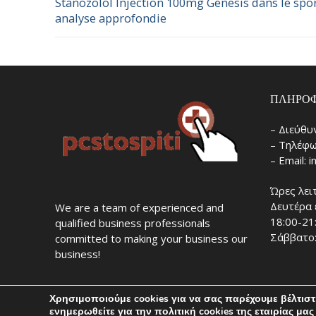
Stanozolol Injection 100mg Genesis dans le spor
Προηγούμενο
άρθρων
analyse approfondie
άρθρο:
ΠΛΗΡΟΦ
– Διεύθυ
– Τηλέφω
– Email: 
Ώρες λει
Δευτέρα 
We are a team of experienced and
18:00-21
qualified business professionals
Σάββατο:
committed to making your business our
business!
Χρησιμοποιούμε cookies για να σας παρέχουμε βέλτισ
ενημερωθείτε για την πολιτική cookies της εταιρίας μας 
Copyright © 2026 ΣΚΑΡΛΑΣ by pcstospiti.gr – Powered by