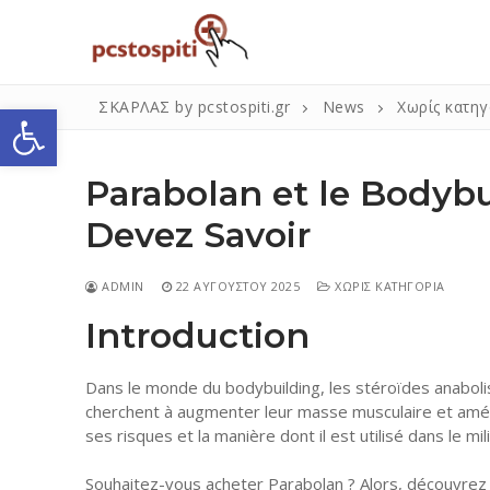
Μετάβαση
στο
περιεχόμενο
Ανοίξτε τη γραμμή εργαλείων
ΣΚΑΡΛΑΣ by pcstospiti.gr
News
Χωρίς κατηγ
Parabolan et le Bodybu
Devez Savoir
ADMIN
22 ΑΥΓΟΎΣΤΟΥ 2025
ΧΩΡΊΣ ΚΑΤΗΓΟΡΊΑ
Introduction
Αναζήτηση
για:
Dans le monde du bodybuilding, les stéroïdes anabol
cherchent à augmenter leur masse musculaire et améli
Η Εταιρεία
ses risques et la manière dont il est utilisé dans le mi
Επικοινωνία
Souhaitez-vous acheter Parabolan ? Alors, découvrez 