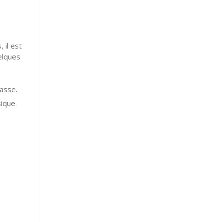
 il est
elques
asse.
ique.