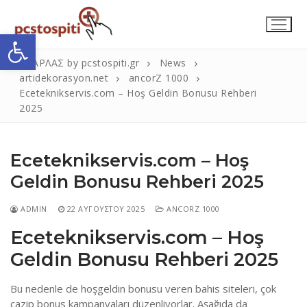
Μετάβαση
στο
Ανοίξτε τη γραμμή εργαλείων
περιεχόμενο
ΣΚΑΡΛΑΣ by pcstospiti.gr
News
artidekorasyon.net
ancorZ 1000
Eceteknikservis.com – Hoş Geldin Bonusu Rehberi
2025
Eceteknikservis.com – Hoş
Geldin Bonusu Rehberi 2025
Αναζήτηση
Submit
ADMIN
22 ΑΥΓΟΎΣΤΟΥ 2025
ANCORZ 1000
για:
Eceteknikservis.com – Hoş
Geldin Bonusu Rehberi 2025
Η Εταιρεία
Bu nedenle de hoşgeldin bonusu veren bahis siteleri, çok
Επικοινωνία
cazip bonus kampanyaları düzenliyorlar. Aşağıda da