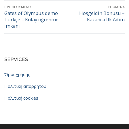
Πλοήγηση
ΠΡΟΗΓΟΎΜΕΝΟ
ΕΠΌΜΕΝΑ
άρθρων
Gates of Olympus demo
Hoşgeldin Bonusu –
Προηγούμενο
Επόμενο
Türkçe – Kolay öğrenme
Kazanca İlk Adım
άρθρο:
άρθρο:
imkanı
SERVICES
Όροι χρήσης
Πολιτική απορρήτου
Πολιτική cookies