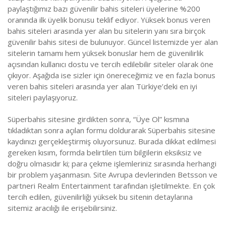
paylaştığımız bazı güvenilir bahis siteleri üyelerine %200
oranında ilk üyelik bonusu teklif ediyor. Yüksek bonus veren
bahis siteleri arasında yer alan bu sitelerin yanı sıra birçok
güvenilir bahis sitesi de bulunuyor. Güncel listemizde yer alan
sitelerin tamamı hem yüksek bonuslar hem de güvenilirlik
açısından kullanıcı dostu ve tercih edilebilir siteler olarak öne
çıkıyor. Aşağıda ise sizler için önereceğimiz ve en fazla bonus
veren bahis siteleri arasında yer alan Türkiye’deki en iyi
siteleri paylaşıyoruz.
Süperbahis sitesine girdikten sonra, “Üye Ol” kısmına
tıkladıktan sonra açılan formu doldurarak Süperbahis sitesine
kaydınızı gerçekleştirmiş oluyorsunuz. Burada dikkat edilmesi
gereken kısım, formda belirtilen tüm bilgilerin eksiksiz ve
doğru olmasıdır ki; para çekme işlemleriniz sırasında herhangi
bir problem yaşanmasın. Site Avrupa devlerinden Betsson ve
partneri Realm Entertainment tarafından işletilmekte. En çok
tercih edilen, güvenilirliği yüksek bu sitenin detaylarına
sitemiz aracılığı ile erişebilirsiniz.