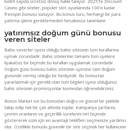
belirli sayıda ücretsiz dönüş hakkı tanıyor. 2025’te Discount
Casino gibi siteler, popüler slot oyunlarında 100’e kadar
freespin bonusu sunuyor. Bu bonus türü, herhangi bir para
yatırma işlemi gerektirmeden hesabınıza tanımlanır.
yatırımsız doğum günü bonusu
veren siteler
Bahis severler üyesi olduğu bahis sitesinin tüm kurallarına
uymak zorundadır. Bahis sitelerinin tamamı tüm üyelere
liyakatsiz bir biçimde bu kuralları uygulamak zorundadır.
Doğum günü bonusu bahis sitesinin üyesine tam doğum
gününde vermiş olduğu bir hediyedir. Bu bonustan
yararlanmak için gerekli olan tüm bilgileri üyesi olduğunuz
bahis sitesinin promosyonlar kısmından öğrenebilirsiniz.
Bonus Market ise bu bonusları doğru ve güncel bir şekilde
takip edip tek bir çatı altında toplar. Kampanya şartlarını,
çevrim oranlarını ve geçerlilik sürelerini net biçimde
göstererek sizin için en avantajlı teklifleri seçmenize yardımcı
olur. Özellikle bonuslu güvenilir bir site seçmek her kullanıcının