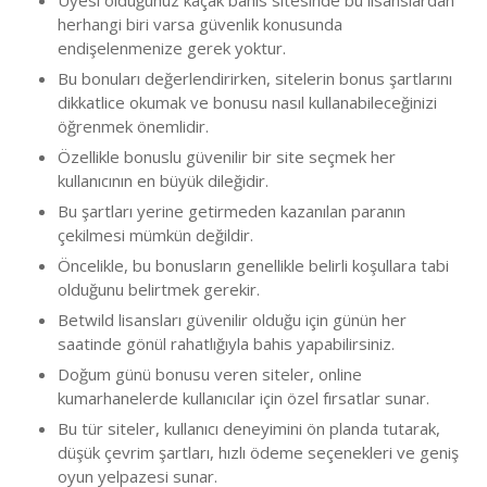
herhangi biri varsa güvenlik konusunda
endişelenmenize gerek yoktur.
Bu bonuları değerlendirirken, sitelerin bonus şartlarını
dikkatlice okumak ve bonusu nasıl kullanabileceğinizi
öğrenmek önemlidir.
Özellikle bonuslu güvenilir bir site seçmek her
kullanıcının en büyük dileğidir.
Bu şartları yerine getirmeden kazanılan paranın
çekilmesi mümkün değildir.
Öncelikle, bu bonusların genellikle belirli koşullara tabi
olduğunu belirtmek gerekir.
Betwild lisansları güvenilir olduğu için günün her
saatinde gönül rahatlığıyla bahis yapabilirsiniz.
Doğum günü bonusu veren siteler, online
kumarhanelerde kullanıcılar için özel fırsatlar sunar.
Bu tür siteler, kullanıcı deneyimini ön planda tutarak,
düşük çevrim şartları, hızlı ödeme seçenekleri ve geniş
oyun yelpazesi sunar.