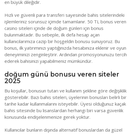
en büyük dileğidir.
Hızlı ve güvenli para transferi sayesinde bahis sitelerindeki
işlemleriniz sorunsuz içimde tamamlanır. 50 TL bonus veren
casino siteleri içinde de doğum günleri için bonus
bulunmaktadır. Bu sebeple, ilk defa hesap açan
kullanıcılarımıza cazip bir hoşgeldin bonusu sunuyoruz. Bu
bonus, ilk yatırımınızı yaptığınızda hesabınıza eklenir ve oyun
deneyiminizi zenginleştirir. Ardından promosyonunuzu tercih
ederek bahisinizi yapabilmeniz mümkündür.
doğum günü bonusu veren siteler
2025
Bu koşullar, bonusun tutarı ve kullanım şekline göre değişiklik
gösterebilir. Bazı bahis siteleri, üyelerinin bonusları belirli bir
tarihe kadar kullanmalarını isteyebilir. Üyesi olduğunuz kaçak
bahis sitesinde bu lisanslardan herhangi biri varsa güvenlik
konusunda endişelenmenize gerek yoktur.
Kullanıcılar bunların dışında alternatif bonuslardan da güzel