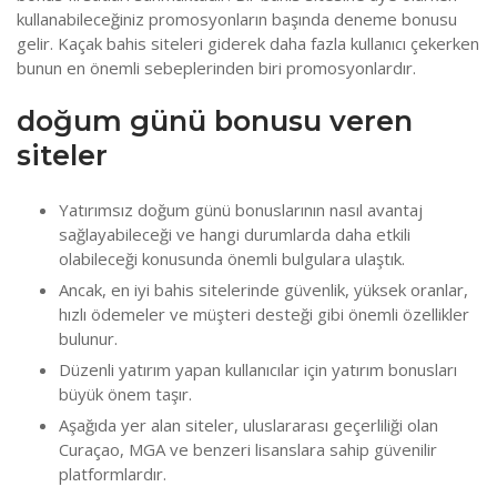
kullanabileceğiniz promosyonların başında deneme bonusu
gelir. Kaçak bahis siteleri giderek daha fazla kullanıcı çekerken
bunun en önemli sebeplerinden biri promosyonlardır.
doğum günü bonusu veren
siteler
Yatırımsız doğum günü bonuslarının nasıl avantaj
sağlayabileceği ve hangi durumlarda daha etkili
olabileceği konusunda önemli bulgulara ulaştık.
Ancak, en iyi bahis sitelerinde güvenlik, yüksek oranlar,
hızlı ödemeler ve müşteri desteği gibi önemli özellikler
bulunur.
Düzenli yatırım yapan kullanıcılar için yatırım bonusları
büyük önem taşır.
Aşağıda yer alan siteler, uluslararası geçerliliği olan
Curaçao, MGA ve benzeri lisanslara sahip güvenilir
platformlardır.