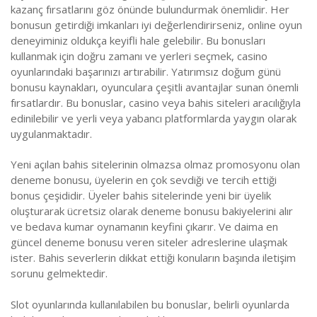
kazanç fırsatlarını göz önünde bulundurmak önemlidir. Her
bonusun getirdiği imkanları iyi değerlendirirseniz, online oyun
deneyiminiz oldukça keyifli hale gelebilir. Bu bonusları
kullanmak için doğru zamanı ve yerleri seçmek, casino
oyunlarındaki başarınızı artırabilir. Yatırımsız doğum günü
bonusu kaynakları, oyunculara çeşitli avantajlar sunan önemli
fırsatlardır. Bu bonuslar, casino veya bahis siteleri aracılığıyla
edinilebilir ve yerli veya yabancı platformlarda yaygın olarak
uygulanmaktadır.
Yeni açılan bahis sitelerinin olmazsa olmaz promosyonu olan
deneme bonusu, üyelerin en çok sevdiği ve tercih ettiği
bonus çeşididir. Üyeler bahis sitelerinde yeni bir üyelik
oluşturarak ücretsiz olarak deneme bonusu bakiyelerini alır
ve bedava kumar oynamanın keyfini çıkarır. Ve daima en
güncel deneme bonusu veren siteler adreslerine ulaşmak
ister. Bahis severlerin dikkat ettiği konuların başında iletişim
sorunu gelmektedir.
Slot oyunlarında kullanılabilen bu bonuslar, belirli oyunlarda