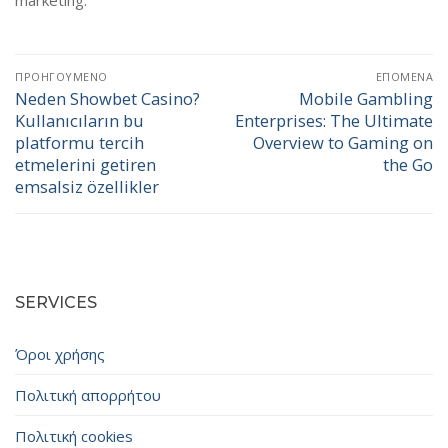
marketing.
Πλοήγηση
ΠΡΟΗΓΟΎΜΕΝΟ
ΕΠΌΜΕΝΑ
άρθρων
Neden Showbet Casino?
Mobile Gambling
Προηγούμενο
Επόμενο
Kullanıcıların bu
Enterprises: The Ultimate
άρθρο:
άρθρο:
platformu tercih
Overview to Gaming on
etmelerini getiren
the Go
emsalsiz özellikler
SERVICES
Όροι χρήσης
Πολιτική απορρήτου
Πολιτική cookies