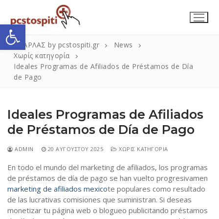
Μετάβαση
στο
Ανοίξτε τη γραμμή εργαλείων
περιεχόμενο
ΣΚΑΡΛΑΣ by pcstospiti.gr
News
Χωρίς κατηγορία
Ideales Programas de Afiliados de Préstamos de Día
de Pago
Ideales Programas de Afiliados
de Préstamos de Día de Pago
Αναζήτηση
Submit
ADMIN
20 ΑΥΓΟΎΣΤΟΥ 2025
ΧΩΡΊΣ ΚΑΤΗΓΟΡΊΑ
για:
En todo el mundo del marketing de afiliados, los programas
de préstamos de día de pago se han vuelto progresivamen
marketing de afiliados mexico
te populares como resultado
Η Εταιρεία
de las lucrativas comisiones que suministran. Si deseas
Επικοινωνία
monetizar tu página web o blogueo publicitando préstamos