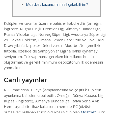
Mostbet kazancımı nasıl çekebilirim?
Kulüpler ve takımlar üzerine bahisler kabul edilir (örneğin,
İngiltere. Rugby Birliği. Premier Lig). Almanya Bundesliga,
Fransa Yıldızlar Ligi, Norveç Süper Ligi, Avusturya Süper Ligi
vb. Texas Hold’em, Omaha, Seven Card Stud ve Five Card
Draw gibi farklı poker türleri vardır. Modtbet’te genellikle
futbola, özellikle de Şampiyonlar Ligi’ne bahis oynamayı
seviyorum. Tek yapmanız gereken bir kullanıcı hesabı
oluşturmak ve gerekli minimum depozitonun ilk ödemesini
yapmaktır.
Canlı yayınlar
NHL maçlarına, Dünya Şampiyonasına ve çeşitli kulüplerin
oyunlarına bahisler kabul edilir. Örneğin, Dünya Kupası, Lig
Kupası (İngiltere), Almanya Bundesliga, İtalya Serie A vb.
Hem taşınabilir cihaz kullanıcıları hem de PC (dizüstü
bilgisayar) kullananlar için oldukça uygun olan
Mostbet
Turk