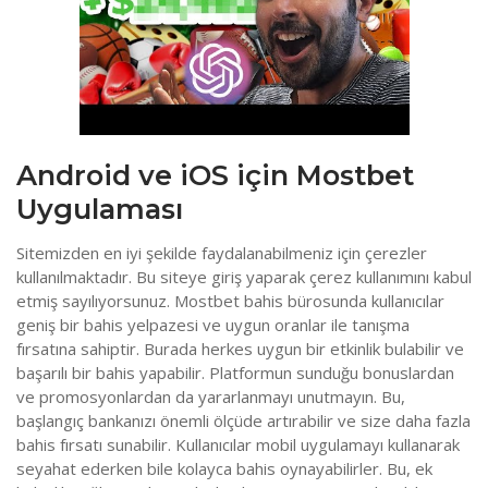
Android ve iOS için Mostbet
Uygulaması
Sitemizden en iyi şekilde faydalanabilmeniz için çerezler
kullanılmaktadır. Bu siteye giriş yaparak çerez kullanımını kabul
etmiş sayılıyorsunuz. Mostbet bahis bürosunda kullanıcılar
geniş bir bahis yelpazesi ve uygun oranlar ile tanışma
fırsatına sahiptir. Burada herkes uygun bir etkinlik bulabilir ve
başarılı bir bahis yapabilir. Platformun sunduğu bonuslardan
ve promosyonlardan da yararlanmayı unutmayın. Bu,
başlangıç bankanızı önemli ölçüde artırabilir ve size daha fazla
bahis fırsatı sunabilir. Kullanıcılar mobil uygulamayı kullanarak
seyahat ederken bile kolayca bahis oynayabilirler. Bu, ek