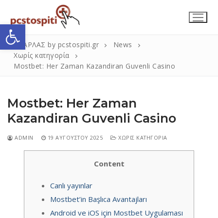
Μετάβαση
στο
Ανοίξτε τη γραμμή εργαλείων
περιεχόμενο
ΣΚΑΡΛΑΣ by pcstospiti.gr
News
Χωρίς κατηγορία
Mostbet: Her Zaman Kazandiran Guvenli Casino
Mostbet: Her Zaman
Kazandiran Guvenli Casino
ADMIN
19 ΑΥΓΟΎΣΤΟΥ 2025
ΧΩΡΊΣ ΚΑΤΗΓΟΡΊΑ
Αναζήτηση
Submit
για:
Content
Canlı yayınlar
Η Εταιρεία
Mostbet’in Başlıca Avantajları
Επικοινωνία
Android ve iOS için Mostbet Uygulaması