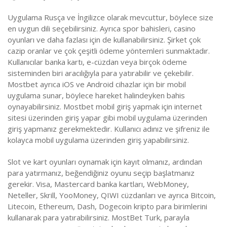
Uygulama Rusça ve İngilizce olarak mevcuttur, böylece size
en uygun dili seçebilirsiniz. Ayrıca spor bahisleri, casino
oyunları ve daha fazlası için de kullanabilirsiniz. Şirket çok
cazip oranlar ve çok çeşitli ödeme yöntemleri sunmaktadır.
Kullanıcılar banka kartı, e-cüzdan veya birçok ödeme
sisteminden biri aracılığıyla para yatırabilir ve çekebilir.
Mostbet ayrıca iOS ve Android cihazlar için bir mobil
uygulama sunar, böylece hareket halindeyken bahis
oynayabilirsiniz. Mostbet mobil giriş yapmak için internet
sitesi üzerinden giriş yapar gibi mobil uygulama üzerinden
giriş yapmanız gerekmektedir. Kullanıcı adınız ve şifreniz ile
kolayca mobil uygulama üzerinden giriş yapabilirsiniz.
Slot ve kart oyunları oynamak için kayıt olmanız, ardından
para yatırmanız, beğendiğiniz oyunu seçip başlatmanız
gerekir. Visa, Mastercard banka kartları, WebMoney,
Neteller, Skrill, YooMoney, QIWI cüzdanları ve ayrıca Bitcoin,
Litecoin, Ethereum, Dash, Dogecoin kripto para birimlerini
kullanarak para yatırabilirsiniz. MostBet Turk, parayla