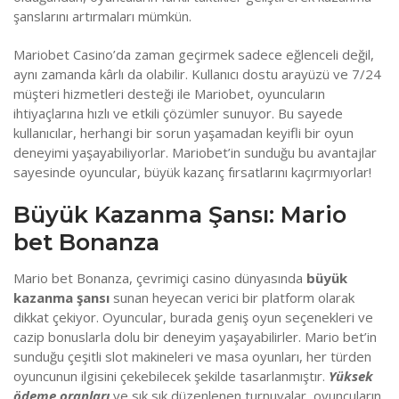
şanslarını artırmaları mümkün.
Mariobet Casino’da zaman geçirmek sadece eğlenceli değil,
aynı zamanda kârlı da olabilir. Kullanıcı dostu arayüzü ve 7/24
müşteri hizmetleri desteği ile Mariobet, oyuncuların
ihtiyaçlarına hızlı ve etkili çözümler sunuyor. Bu sayede
kullanıcılar, herhangi bir sorun yaşamadan keyifli bir oyun
deneyimi yaşayabiliyorlar. Mariobet’in sunduğu bu avantajlar
sayesinde oyuncular, büyük kazanç fırsatlarını kaçırmıyorlar!
Büyük Kazanma Şansı: Mario
bet Bonanza
Mario bet Bonanza, çevrimiçi casino dünyasında
büyük
kazanma şansı
sunan heyecan verici bir platform olarak
dikkat çekiyor. Oyuncular, burada geniş oyun seçenekleri ve
cazip bonuslarla dolu bir deneyim yaşayabilirler. Mario bet’in
sunduğu çeşitli slot makineleri ve masa oyunları, her türden
oyuncunun ilgisini çekebilecek şekilde tasarlanmıştır.
Yüksek
ödeme oranları
ve sık sık düzenlenen turnuvalar, oyuncuların