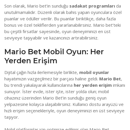
Son olarak, Mario bet’in sunduğu
sadakat programları
da
unutulmamalıdır. Düzenli olarak bahis yapan oyunculara özel
puanlar ve ödüller verilir. Bu puanlar biriktikçe, daha fazla
bonus ve özel tekliflerden yararlanabilirsiniz. Mario bet’teki
bu çeşitli fırsatlar sayesinde, oyun deneyiminizi en üst
seviyeye taşıyabilir ve kazancınızı artırabilirsiniz.
Mario Bet Mobil Oyun: Her
Yerden Erişim
Dijital çağın hızla ilerlemesiyle birlikte,
mobil oyunlar
hayatımızın vazgeçilmez bir parçası haline geldi.
Mario Bet
,
bu trendi yakalayarak kullanıcılarına
her yerden erişim
imkanı
sunuyor. İster evde, ister işte, ister yolda olun; mobil
cihazınız üzerinden Mario Bet’in sunduğu geniş oyun
yelpazesine kolayca ulaşabilirsiniz. Kullanıcı dostu arayüzü ve
hızlı erişim seçenekleriyle, oyun deneyiminizi en üst seviyeye
taşıyor.
Mobil platformlar için optimize edilmiş olan Mario Bet,