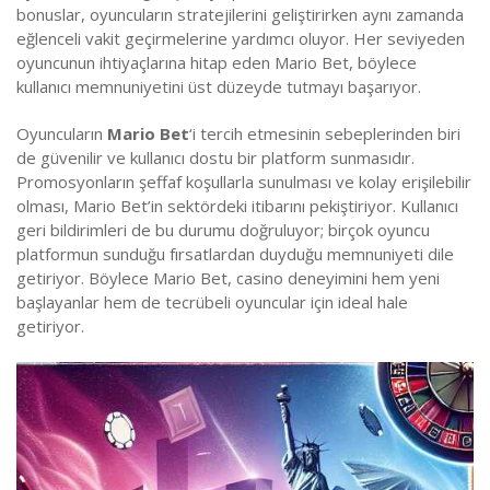
bonuslar, oyuncuların stratejilerini geliştirirken aynı zamanda
eğlenceli vakit geçirmelerine yardımcı oluyor. Her seviyeden
oyuncunun ihtiyaçlarına hitap eden Mario Bet, böylece
kullanıcı memnuniyetini üst düzeyde tutmayı başarıyor.
Oyuncuların
Mario Bet
‘i tercih etmesinin sebeplerinden biri
de güvenilir ve kullanıcı dostu bir platform sunmasıdır.
Promosyonların şeffaf koşullarla sunulması ve kolay erişilebilir
olması, Mario Bet’in sektördeki itibarını pekiştiriyor. Kullanıcı
geri bildirimleri de bu durumu doğruluyor; birçok oyuncu
platformun sunduğu fırsatlardan duyduğu memnuniyeti dile
getiriyor. Böylece Mario Bet, casino deneyimini hem yeni
başlayanlar hem de tecrübeli oyuncular için ideal hale
getiriyor.