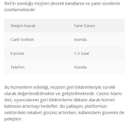
Bet’in sunduğu müşteri destek kanallarını ve yanıt sürelerini
özetlemektedir:
İletişim Kanalı
Yanıt Süresi
Canlı Sohbet
Anında
E-posta
1-2 Saat
Telefon
Anında
Bu hizmetlerin etkinliği, müşteri geri bildirimleriyle sürekli
olarak değerlendirilmekte ve geliştirilmektedir. Casino Mario
Bet, oyuncularının geri bildirimlerini dikkate alarak hizmet
kalitesini artırmayı hedefler. Bu yaklaşım, platformun
sektördeki rekabet gücünü artırırken, kullanıcıların güvenini de
pekiştirir.