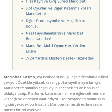
Hızlı Kayıt ve Giriş Süreci Mario bet
Slot Oyunları ve Diğer Kazanma Yolları
Mariobet’te
Diğer Promosyonlar ve Hoş Geldin
Bonusu
Nasıl Faydalanabilirsiniz Mario bet
Bonuslarından?
Mario Bet Mobil Oyun: Her Yerden
Erişim
7/24 Yardım: Müşteri Destek Hizmetleri
Mariobet Casino
, oyunculara sunduğu eşsiz fırsatlarla dikkat
çekiyor. Özellikle yüksek kazanç potansiyeli arayanlar için,
Mariobet’te sunulan çeşitli oyun seçenekleri ve bonuslar
oldukça cazip. Platform, kullanıcılarına hem eğlenceli hem de
kazançlı bir deneyim vaat ediyor. Her seviyeden oyuncunun
ilgisini çekecek bu fırsatlar, Mariobet’in tercih edilmesinde
önemli bir rol oynuyor.