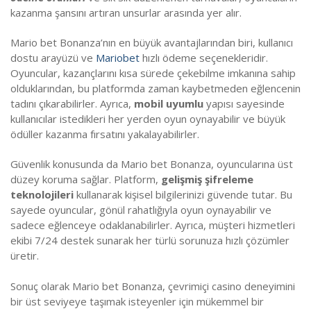
kazanma şansını artıran unsurlar arasında yer alır.
Mario bet Bonanza’nın en büyük avantajlarından biri, kullanıcı
dostu arayüzü ve
Mariobet
hızlı ödeme seçenekleridir.
Oyuncular, kazançlarını kısa sürede çekebilme imkanına sahip
olduklarından, bu platformda zaman kaybetmeden eğlencenin
tadını çıkarabilirler. Ayrıca,
mobil uyumlu
yapısı sayesinde
kullanıcılar istedikleri her yerden oyun oynayabilir ve büyük
ödüller kazanma fırsatını yakalayabilirler.
Güvenlik konusunda da Mario bet Bonanza, oyuncularına üst
düzey koruma sağlar. Platform,
gelişmiş şifreleme
teknolojileri
kullanarak kişisel bilgilerinizi güvende tutar. Bu
sayede oyuncular, gönül rahatlığıyla oyun oynayabilir ve
sadece eğlenceye odaklanabilirler. Ayrıca, müşteri hizmetleri
ekibi 7/24 destek sunarak her türlü sorunuza hızlı çözümler
üretir.
Sonuç olarak Mario bet Bonanza, çevrimiçi casino deneyimini
bir üst seviyeye taşımak isteyenler için mükemmel bir