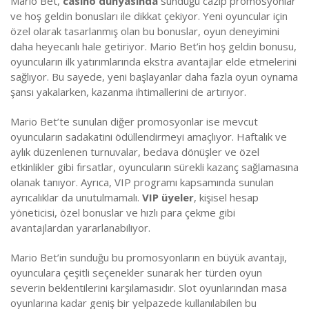
Mario Bet,
casino dünyasında
sunduğu cazip promosyonlar
ve hoş geldin bonusları ile dikkat çekiyor. Yeni oyuncular için
özel olarak tasarlanmış olan bu bonuslar, oyun deneyimini
daha heyecanlı hale getiriyor. Mario Bet’in hoş geldin bonusu,
oyuncuların ilk yatırımlarında ekstra avantajlar elde etmelerini
sağlıyor. Bu sayede, yeni başlayanlar daha fazla oyun oynama
şansı yakalarken, kazanma ihtimallerini de artırıyor.
Mario Bet’te sunulan diğer promosyonlar ise mevcut
oyuncuların sadakatini ödüllendirmeyi amaçlıyor. Haftalık ve
aylık düzenlenen turnuvalar, bedava dönüşler ve özel
etkinlikler gibi fırsatlar, oyuncuların sürekli kazanç sağlamasına
olanak tanıyor. Ayrıca, VIP programı kapsamında sunulan
ayrıcalıklar da unutulmamalı.
VIP üyeler
, kişisel hesap
yöneticisi, özel bonuslar ve hızlı para çekme gibi
avantajlardan yararlanabiliyor.
Mario Bet’in sunduğu bu promosyonların en büyük avantajı,
oyunculara çeşitli seçenekler sunarak her türden oyun
severin beklentilerini karşılamasıdır. Slot oyunlarından masa
oyunlarına kadar geniş bir yelpazede kullanılabilen bu