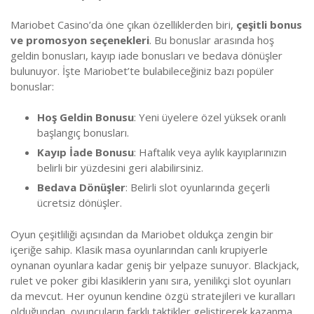
Mariobet Casino’da öne çıkan özelliklerden biri,
çeşitli bonus
ve promosyon seçenekleri
. Bu bonuslar arasında hoş
geldin bonusları, kayıp iade bonusları ve bedava dönüşler
bulunuyor. İşte Mariobet’te bulabileceğiniz bazı popüler
bonuslar:
Hoş Geldin Bonusu
: Yeni üyelere özel yüksek oranlı
başlangıç bonusları.
Kayıp İade Bonusu
: Haftalık veya aylık kayıplarınızın
belirli bir yüzdesini geri alabilirsiniz.
Bedava Dönüşler
: Belirli slot oyunlarında geçerli
ücretsiz dönüşler.
Oyun çeşitliliği açısından da Mariobet oldukça zengin bir
içeriğe sahip. Klasik masa oyunlarından canlı krupiyerle
oynanan oyunlara kadar geniş bir yelpaze sunuyor. Blackjack,
rulet ve poker gibi klasiklerin yanı sıra, yenilikçi slot oyunları
da mevcut. Her oyunun kendine özgü stratejileri ve kuralları
olduğundan, oyuncuların farklı taktikler geliştirerek kazanma