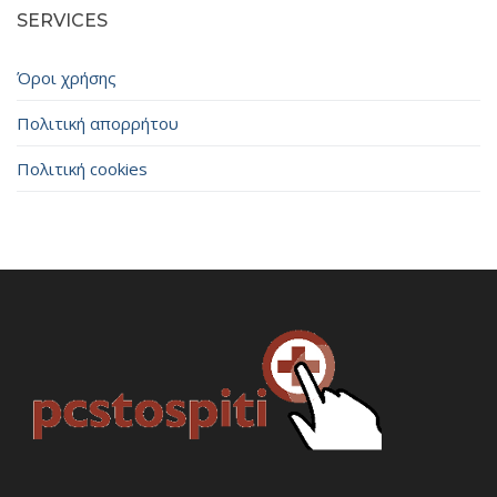
SERVICES
Όροι χρήσης
Πολιτική απορρήτου
Πολιτική cookies