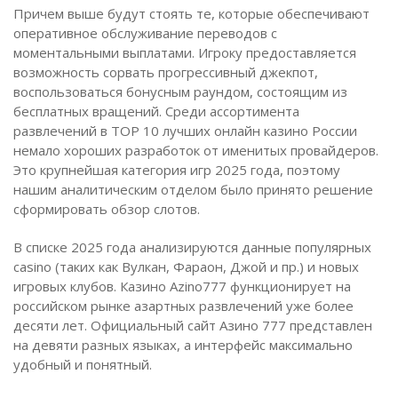
Причем выше будут стоять те, которые обеспечивают
оперативное обслуживание переводов с
моментальными выплатами. Игроку предоставляется
возможность сорвать прогрессивный джекпот,
воспользоваться бонусным раундом, состоящим из
бесплатных вращений. Среди ассортимента
развлечений в TOP 10 лучших онлайн казино России
немало хороших разработок от именитых провайдеров.
Это крупнейшая категория игр 2025 года, поэтому
нашим аналитическим отделом было принято решение
сформировать обзор слотов.
В списке 2025 года анализируются данные популярных
casino (таких как Вулкан, Фараон, Джой и пр.) и новых
игровых клубов. Казино Azino777 функционирует на
российском рынке азартных развлечений уже более
десяти лет. Официальный сайт Азино 777 представлен
на девяти разных языках, а интерфейс максимально
удобный и понятный.