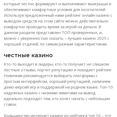
которые честно формируют и выплачивают выигрыши и
обеспечивают комфортные условия для посетителей.
Используя предложенный нами рейтинг онлайн казино с
выводом средств на этом сайте можно действительно
комфортно проводить время за игрой на деньги. В
данном разделе представлен ТОП проверенных, и,
можно с уверенностью сказать – лучших казино 2025 с
хорошей отдачей, по самым разным характеристикам.
честные казино
Кто-то выходит в лидеры, кто-то получает не слишком
лестные отзывы, портит репутацию и покидает рейтинг.
Новичкам рекомендуется выбирать платформы с
простым интерфейсом, хорошей репутацией, наличием
демо-версий игр и поддержкой на родном языке. Топ-10
надежных казино с низкими лимитами на вывод
идеально подходит тем, кто хочет начать с небольших
ставок.
Большинство интернет казино из рейтинга топ 10 – это