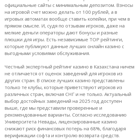
официальные сайты с минимальным депозитом. Взносы
на игровой счет можно делать от 100 рублей, а в
игровых автоматах вообще ставить копейки, при чем в
прямом смысле. И, судя по отзывам игроков, даже на
мелкие деньги операторы дают бонусы и разные
плюшки для игры. Есть независимые TOP рейтинги,
которые публикуют данные лучших онлайн казино с
выгодными условиями обслуживания.
Честный экспертный рейтинг казино в Казахстана ничем
не отличается от оценок заведений для игроков из
других стран. В списке лучших казино представлены
только те клубы, которые приветствуют игроков из
различных стран, включая СНГ и не только. Актуальный
выбор достойных заведений на 2025 год доступен
выше, где мы представили проверенные и
рекомендованные варианты. Согласно исследованию
Университета Невады, лицензированные казино
снижают риск финансовых потерь на 68%, благодаря
верификации софта и контролю возврата средств.