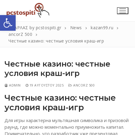
Μετάβαση
στο
Ανοίξτε τη γραμμή εργαλείων
περιεχόμενο
ΣΚΑΡΛΑΣ by pcstospiti.gr
News
kazan99.ru
ancorZ 500
Честные казино: честные условия краш-игр
Честные казино: честные
условия краш-игр
ADMIN
19 ΑΥΓΟΎΣΤΟΥ 2025
ANCORZ 500
Αναζήτηση
Submit
για:
Честные казино: честные
условия краш-игр
Η Εταιρεία
Для игры характерна мультяшная символика и призовой
раунд, где можно моментально приумножить капитал.
Επικοινωνία
Примечательно, что разработчик уже презентовал